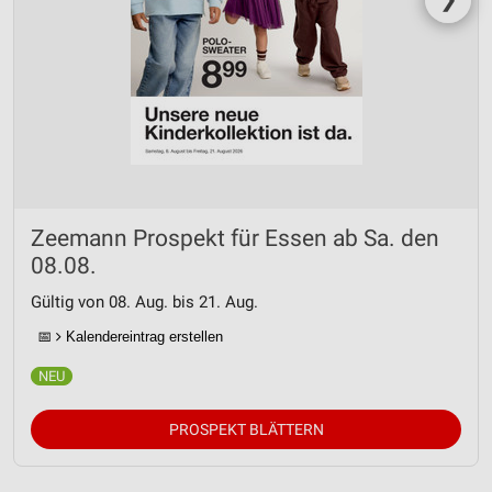
IAB-Besonderheiten:
Verwendung genauer Standortdaten
Geräte anhand von aktiv angeforderten
Informationen identifizieren
Nicht-IAB-Verarbeitungszwecke:
Notwendig
Zeemann Prospekt für Essen ab Sa. den
Performance
08.08.
Funktional
Gültig von 08. Aug. bis 21. Aug.
Werbung
📅
Kalendereintrag erstellen
PROSPEKT BLÄTTERN