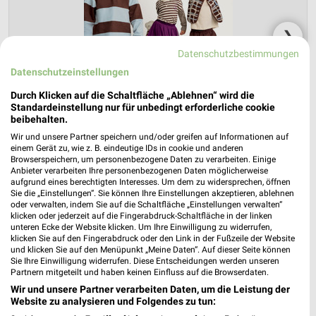
❯
Datenschutzbestimmungen
Datenschutzeinstellungen
Durch Klicken auf die Schaltfläche „Ablehnen“ wird die
Standardeinstellung nur für unbedingt erforderliche cookie
beibehalten.
Wir und unsere Partner speichern und/oder greifen auf Informationen auf
einem Gerät zu, wie z. B. eindeutige IDs in cookie und anderen
Browserspeichern, um personenbezogene Daten zu verarbeiten. Einige
Anbieter verarbeiten Ihre personenbezogenen Daten möglicherweise
aufgrund eines berechtigten Interesses. Um dem zu widersprechen, öffnen
Zeemann Prospekt für Dortmund ab Sa.
Sie die „Einstellungen“. Sie können Ihre Einstellungen akzeptieren, ablehnen
den 08.08.
oder verwalten, indem Sie auf die Schaltfläche „Einstellungen verwalten“
klicken oder jederzeit auf die Fingerabdruck-Schaltfläche in der linken
unteren Ecke der Website klicken. Um Ihre Einwilligung zu widerrufen,
Gültig von 08. Aug. bis 21. Aug.
klicken Sie auf den Fingerabdruck oder den Link in der Fußzeile der Website
und klicken Sie auf den Menüpunkt „Meine Daten“. Auf dieser Seite können
📅
Kalendereintrag erstellen
Sie Ihre Einwilligung widerrufen. Diese Entscheidungen werden unseren
Partnern mitgeteilt und haben keinen Einfluss auf die Browserdaten.
Wir und unsere Partner verarbeiten Daten, um die Leistung der
Website zu analysieren und Folgendes zu tun:
PROSPEKT BLÄTTERN