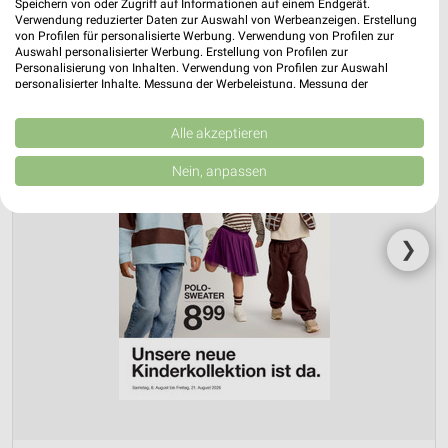
Speichern von oder Zugriff auf Informationen auf einem Endgerät.
Verwendung reduzierter Daten zur Auswahl von Werbeanzeigen. Erstellung
von Profilen für personalisierte Werbung. Verwendung von Profilen zur
Auswahl personalisierter Werbung. Erstellung von Profilen zur
Personalisierung von Inhalten. Verwendung von Profilen zur Auswahl
personalisierter Inhalte. Messung der Werbeleistung. Messung der
Performance von Inhalten. Analyse von Zielgruppen durch Statistiken oder
Kombinationen von Daten aus verschiedenen Quellen. Entwicklung und
Verbesserung der Angebote. Verwendung reduzierter Daten zur Auswahl
Alle akzeptieren
von Inhalten.
Daten können außerhalb der Europäischen Union weitergegeben und in die
Nein, anpassen
USA gesendet werden.
Ihre Einwilligung und die cookie Richtlinie gelten ausschließlich für diese
Website/App.
Partnerliste anzeigen (1 IAB-Anbieter)
❯
Wir nutzen Ihre Daten für folgende Zwecke:
IAB-Verarbeitungszwecke:
Speichern von oder Zugriff auf Informationen
auf einem Endgerät
Verwendung reduzierter Daten zur Auswahl von
Werbeanzeigen
Erstellung von Profilen für personalisierte