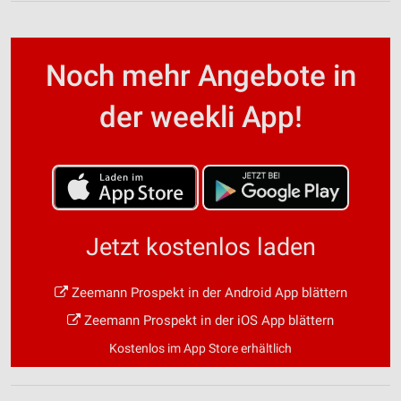
Noch mehr Angebote in
der weekli App!
Jetzt kostenlos laden
Zeemann Prospekt in der Android App blättern
Zeemann Prospekt in der iOS App blättern
Kostenlos im App Store erhältlich