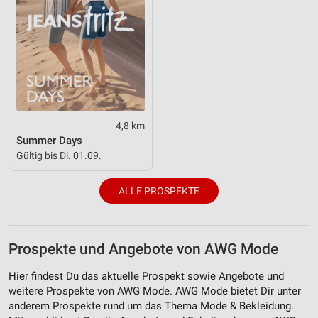
Verwendung von Profilen zur Auswahl
personalisierter Inhalte
Messung der Werbeleistung
Messung der Performance von Inhalten
4,8 km
Analyse von Zielgruppen durch Statistiken oder
Kombinationen von Daten aus verschiedenen
Summer Days
Quellen
Gültig bis Di. 01.09.
Entwicklung und Verbesserung der Angebote
ALLE PROSPEKTE
Verwendung reduzierter Daten zur Auswahl von
Inhalten
IAB-Besonderheiten:
Prospekte und Angebote von AWG Mode
Verwendung genauer Standortdaten
Hier findest Du das aktuelle Prospekt sowie Angebote und
weitere Prospekte von AWG Mode. AWG Mode bietet Dir unter
Geräte anhand von aktiv angeforderten
anderem Prospekte rund um das Thema Mode & Bekleidung.
Informationen identifizieren