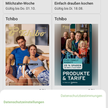
Milchzahn-Woche
Einfach draußen kochen
Gültig bis Do. 01.10.
Gültig bis Di. 18.08.
Tchibo
Tchibo
0,7 km
0,7 km
Inspiriert vom Meer
Tchibo Mobil
Datenschutzbestimmungen
Gültig bis Di. 25.08.
Gültig bis So. 09.08.
Datenschutzeinstellungen