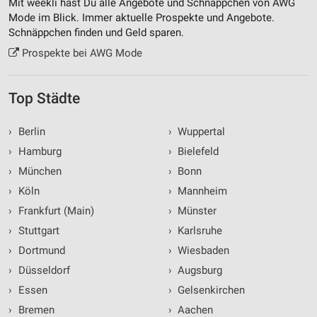
Mit weekli hast Du alle Angebote und Schnäppchen von AWG
Nicht-IAB-Verarbeitungszwecke:
Mode im Blick. Immer aktuelle Prospekte und Angebote.
Schnäppchen finden und Geld sparen.
Notwendig
Prospekte bei AWG Mode
Performance
Funktional
Top Städte
Werbung
›
Berlin
›
Wuppertal
›
Hamburg
›
Bielefeld
›
München
›
Bonn
›
Köln
›
Mannheim
›
Frankfurt (Main)
›
Münster
›
Stuttgart
›
Karlsruhe
›
Dortmund
›
Wiesbaden
›
Düsseldorf
›
Augsburg
›
Essen
›
Gelsenkirchen
›
Bremen
›
Aachen