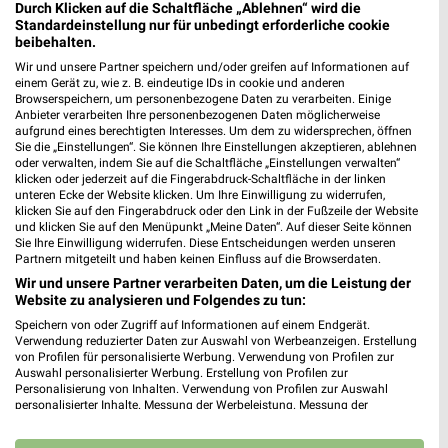
Durch Klicken auf die Schaltfläche „Ablehnen“ wird die
Tchibo
Zeemann
Standardeinstellung nur für unbedingt erforderliche cookie
beibehalten.
Wir und unsere Partner speichern und/oder greifen auf Informationen auf
einem Gerät zu, wie z. B. eindeutige IDs in cookie und anderen
Browserspeichern, um personenbezogene Daten zu verarbeiten. Einige
Anbieter verarbeiten Ihre personenbezogenen Daten möglicherweise
aufgrund eines berechtigten Interesses. Um dem zu widersprechen, öffnen
Sie die „Einstellungen“. Sie können Ihre Einstellungen akzeptieren, ablehnen
oder verwalten, indem Sie auf die Schaltfläche „Einstellungen verwalten“
klicken oder jederzeit auf die Fingerabdruck-Schaltfläche in der linken
unteren Ecke der Website klicken. Um Ihre Einwilligung zu widerrufen,
klicken Sie auf den Fingerabdruck oder den Link in der Fußzeile der Website
und klicken Sie auf den Menüpunkt „Meine Daten“. Auf dieser Seite können
Sie Ihre Einwilligung widerrufen. Diese Entscheidungen werden unseren
Partnern mitgeteilt und haben keinen Einfluss auf die Browserdaten.
Wir und unsere Partner verarbeiten Daten, um die Leistung der
Website zu analysieren und Folgendes zu tun:
0,7 km
3,3 km
Speichern von oder Zugriff auf Informationen auf einem Endgerät.
Alpaka cleaning collection
Angebote ab 25.07.
Verwendung reduzierter Daten zur Auswahl von Werbeanzeigen. Erstellung
Gültig bis Di. 01.09.
Noch heute gültig
von Profilen für personalisierte Werbung. Verwendung von Profilen zur
Auswahl personalisierter Werbung. Erstellung von Profilen zur
Personalisierung von Inhalten. Verwendung von Profilen zur Auswahl
Zeemann
NKD
personalisierter Inhalte. Messung der Werbeleistung. Messung der
Performance von Inhalten. Analyse von Zielgruppen durch Statistiken oder
Kombinationen von Daten aus verschiedenen Quellen. Entwicklung und