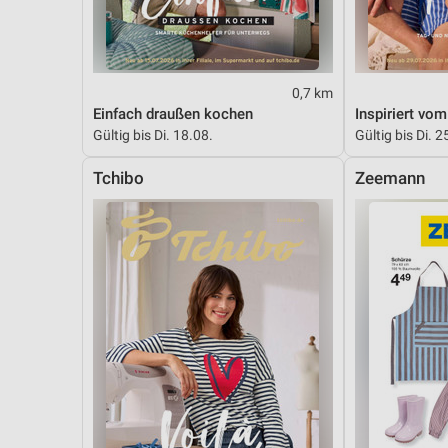
Messung der Performance von Inhalten
Analyse von Zielgruppen durch Statistiken oder Kombinationen 
Quellen
0,7 km
Entwicklung und Verbesserung der Angebote
Einfach draußen kochen
Inspiriert vo
Gültig bis Di. 18.08.
Gültig bis Di. 2
Verwendung reduzierter Daten zur Auswahl von Inhalten
Tchibo
Zeemann
IAB-Besonderheiten:
Verwendung genauer Standortdaten
Geräte anhand von aktiv angeforderten Informationen identifizie
Nicht-IAB-Verarbeitungszwecke:
Notwendig
Performance
Funktional
Werbung