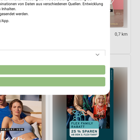
binationen von Daten aus verschiedenen Quellen. Entwicklung
 Inhalten.
gesendet werden.
e/App.
3,3 km
0,7 km
25.07.
Alpaka cleaning collection
tig
Gültig bis Di. 01.09.
Tchibo
n