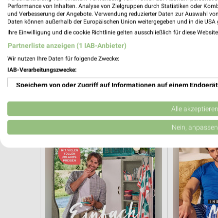
Performance von Inhalten. Analyse von Zielgruppen durch Statistiken oder Kom
und Verbesserung der Angebote. Verwendung reduzierter Daten zur Auswahl von
Daten können außerhalb der Europäischen Union weitergegeben und in die USA 
Ihre Einwilligung und die cookie Richtlinie gelten ausschließlich für diese Websit
Partnerliste anzeigen (1 IAB-Anbieter)
0,5 km
Wir nutzen Ihre Daten für folgende Zwecke:
Mehr Spass in der Schule
Angebote ab 
IAB-Verarbeitungszwecke:
Gültig ab Mo. 10.08.
Noch heute gül
Speichern von oder Zugriff auf Informationen auf einem Endgerät
Tchibo
Tchibo
Verwendung reduzierter Daten zur Auswahl von Werbeanzeigen
Alle akzeptiere
Erstellung von Profilen für personalisierte Werbung
Nein, anpassen
Verwendung von Profilen zur Auswahl personalisierter Werbung
Erstellung von Profilen zur Personalisierung von Inhalten
Verwendung von Profilen zur Auswahl personalisierter Inhalte
Messung der Werbeleistung