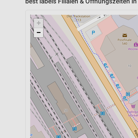
best labels Filialen & Öffnungszeiten i
+
−