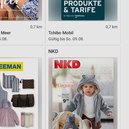
von Daten aus verschiedenen
0,7 km
0,7 km
m Meer
Tchibo Mobil
5.08.
Gültig bis So. 09.08.
NKD
ren