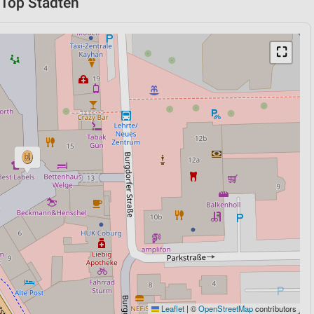
n Top Städten
⛶
Leaflet
|
©
OpenStreetMap
contributors