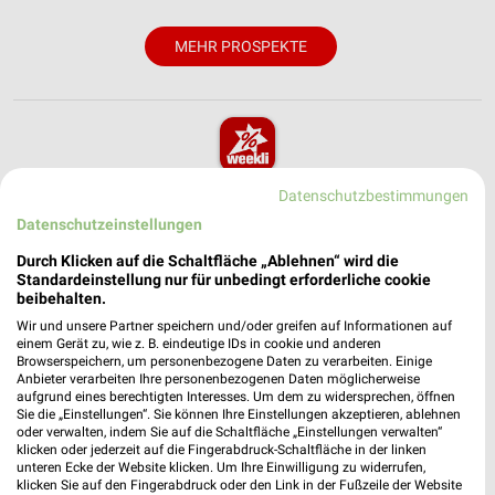
MEHR PROSPEKTE
weekli - Prospekte & Angebote App
Datenschutzbestimmungen
Datenschutzeinstellungen
Alle Zeemann Angebote immer griffbereit – mit der
Durch Klicken auf die Schaltfläche „Ablehnen“ wird die
kostenlosen weekli App für iOS & Android.
Standardeinstellung nur für unbedingt erforderliche cookie
beibehalten.
✔
Standortgenaue Angebote
Wir und unsere Partner speichern und/oder greifen auf Informationen auf
✔
Folge deinem Lieblingshändler
einem Gerät zu, wie z. B. eindeutige IDs in cookie und anderen
✔
Push-Benachrichtigungen bei neuen Prospekten
Browserspeichern, um personenbezogene Daten zu verarbeiten. Einige
✔
Einkaufsliste - Einkauf stressfrei planen
Anbieter verarbeiten Ihre personenbezogenen Daten möglicherweise
aufgrund eines berechtigten Interesses. Um dem zu widersprechen, öffnen
Sie die „Einstellungen“. Sie können Ihre Einstellungen akzeptieren, ablehnen
JETZT LADEN UND SPAREN!
oder verwalten, indem Sie auf die Schaltfläche „Einstellungen verwalten“
klicken oder jederzeit auf die Fingerabdruck-Schaltfläche in der linken
unteren Ecke der Website klicken. Um Ihre Einwilligung zu widerrufen,
klicken Sie auf den Fingerabdruck oder den Link in der Fußzeile der Website