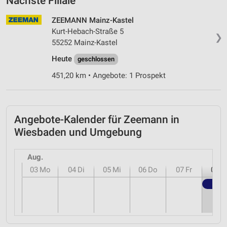
Nächste Filiale
ZEEMANN Mainz-Kastel
Kurt-Hebach-Straße 5
❯
55252 Mainz-Kastel
Heute
geschlossen
451,20 km • Angebote: 1 Prospekt
Angebote-Kalender für Zeemann in
Wiesbaden und Umgebung
Aug.
03
Mo
04
Di
05
Mi
06
Do
07
Fr
08
S