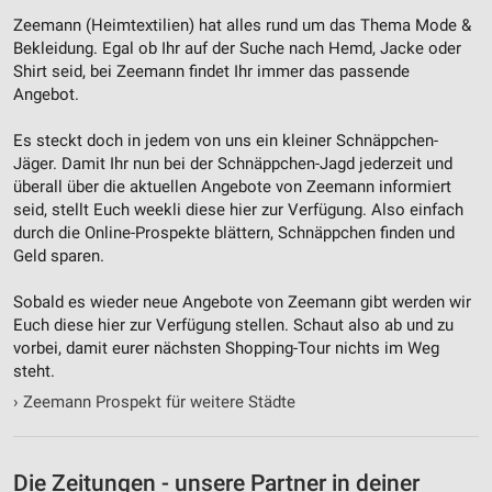
Zeemann (Heimtextilien) hat alles rund um das Thema Mode &
Entwicklung und Verbesserung der Angebote
Bekleidung. Egal ob Ihr auf der Suche nach Hemd, Jacke oder
Shirt seid, bei Zeemann findet Ihr immer das passende
Verwendung reduzierter Daten zur Auswahl von
Angebot.
Inhalten
IAB-Besonderheiten:
Es steckt doch in jedem von uns ein kleiner Schnäppchen-
Jäger. Damit Ihr nun bei der Schnäppchen-Jagd jederzeit und
Verwendung genauer Standortdaten
überall über die aktuellen Angebote von Zeemann informiert
seid, stellt Euch weekli diese hier zur Verfügung. Also einfach
Geräte anhand von aktiv angeforderten
durch die Online-Prospekte blättern, Schnäppchen finden und
Informationen identifizieren
Geld sparen.
Nicht-IAB-Verarbeitungszwecke:
Sobald es wieder neue Angebote von Zeemann gibt werden wir
Notwendig
Euch diese hier zur Verfügung stellen. Schaut also ab und zu
vorbei, damit eurer nächsten Shopping-Tour nichts im Weg
Performance
steht.
Funktional
›
Zeemann Prospekt für weitere Städte
Werbung
Die Zeitungen - unsere Partner in deiner