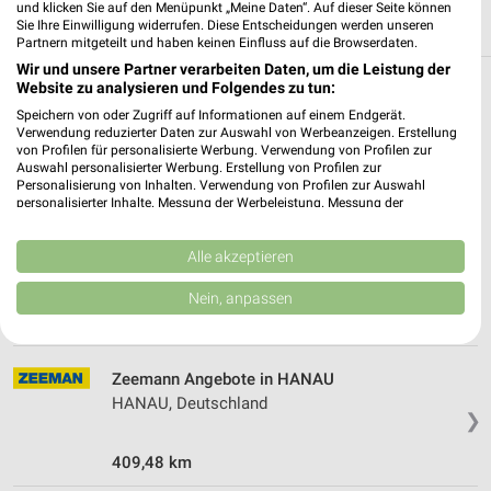
und klicken Sie auf den Menüpunkt „Meine Daten“. Auf dieser Seite können
Sie Ihre Einwilligung widerrufen. Diese Entscheidungen werden unseren
Partnern mitgeteilt und haben keinen Einfluss auf die Browserdaten.
Wir und unsere Partner verarbeiten Daten, um die Leistung der
Website zu analysieren und Folgendes zu tun:
Weitere Zeemann Geschäfte mit Angeboten
Speichern von oder Zugriff auf Informationen auf einem Endgerät.
in und um Wiesbaden
Verwendung reduzierter Daten zur Auswahl von Werbeanzeigen. Erstellung
von Profilen für personalisierte Werbung. Verwendung von Profilen zur
Auswahl personalisierter Werbung. Erstellung von Profilen zur
2 Geschäfte und Orte
Personalisierung von Inhalten. Verwendung von Profilen zur Auswahl
personalisierter Inhalte. Messung der Werbeleistung. Messung der
Performance von Inhalten. Analyse von Zielgruppen durch Statistiken oder
Zeemann Angebote in FRANKFURT AM MAIN
Kombinationen von Daten aus verschiedenen Quellen. Entwicklung und
FRANKFURT AM MAIN, Deutschland
Verbesserung der Angebote. Verwendung reduzierter Daten zur Auswahl
Alle akzeptieren
❯
von Inhalten.
Daten können außerhalb der Europäischen Union weitergegeben und in die
Nein, anpassen
USA gesendet werden.
422,64 km
Ihre Einwilligung und die cookie Richtlinie gelten ausschließlich für diese
Website/App.
Partnerliste anzeigen (1 IAB-Anbieter)
Zeemann Angebote in HANAU
HANAU, Deutschland
Wir nutzen Ihre Daten für folgende Zwecke:
❯
IAB-Verarbeitungszwecke:
409,48 km
Speichern von oder Zugriff auf Informationen
auf einem Endgerät