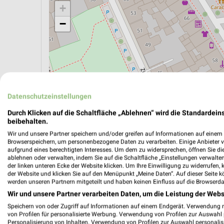
+
−
Datenschutzeinstellungen
Durch Klicken auf die Schaltfläche „Ablehnen“ wird die Standardeins
beibehalten.
Wir und unsere Partner speichern und/oder greifen auf Informationen auf einem G
Browserspeichern, um personenbezogene Daten zu verarbeiten. Einige Anbieter 
aufgrund eines berechtigten Interesses. Um dem zu widersprechen, öffnen Sie die 
ablehnen oder verwalten, indem Sie auf die Schaltfläche „Einstellungen verwalten“
ÖPNV ANZEIGEN
LADESÄULEN ANZEIGE
der linken unteren Ecke der Website klicken. Um Ihre Einwilligung zu widerrufen, 
der Website und klicken Sie auf den Menüpunkt „Meine Daten“. Auf dieser Seite k
werden unseren Partnern mitgeteilt und haben keinen Einfluss auf die Browserda
Wir und unsere Partner verarbeiten Daten, um die Leistung der Webs
Aktuelle Angebote in dieser Filiale
Speichern von oder Zugriff auf Informationen auf einem Endgerät. Verwendung 
Anzahl Prospekte: 3
von Profilen für personalisierte Werbung. Verwendung von Profilen zur Auswahl p
Personalisierung von Inhalten. Verwendung von Profilen zur Auswahl personalis
Letztes Prospektupdate: vor 22 Stunden