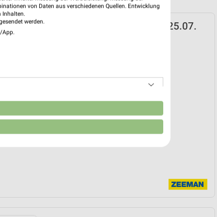
binationen von Daten aus verschiedenen Quellen. Entwicklung
 Inhalten.
gesendet werden.
n Prospekt für Dortmund ab Sa. den 25.07.
e/App.
25. Jul. bis 07. Aug.
reintrag erstellen
EKT BLÄTTERN
n