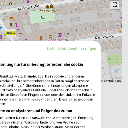
⛶
Datenschutzbestimmungen
tellung nur für unbedingt erforderliche cookie
erät zu, wie z. B. eindeutige IDs in cookie und anderen
Leaflet
|
©
OpenStreetMap
contributors
verarbeiten Ihre personenbezogenen Daten möglicherweise
„Einstellungen“. Sie können Ihre Einstellungen akzeptieren,
 klicken oder jederzeit auf die Fingerabdruck-Schaltfläche in
N
NAVIGATION MIT GOOGLE/IOS MAPS
klicken Sie auf den Fingerabdruck oder den Link in der Fußzeile
önnen Sie Ihre Einwilligung widerrufen. Diese Entscheidungen
ten.
ite zu analysieren und Folgendes zu tun:
reduzierter Daten zur Auswahl von Werbeanzeigen. Erstellung
ersonalisierter Werbung. Erstellung von Profilen zur
ierter Inhalte. Messung der Werbeleistung. Messung der