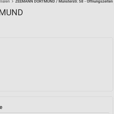
lialen
ZEEMANN DORTMUND / Münsterstr. 58 - Öffnungszeiten 
TMUND
e