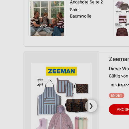
Angebote Seite 2
Messung der Performance von Inhalten
Shirt
Analyse von Zielgruppen durch Statistiken oder Kombinationen 
Baumwolle
Quellen
Entwicklung und Verbesserung der Angebote
Verwendung reduzierter Daten zur Auswahl von Inhalten
IAB-Besonderheiten:
Zeeman
Verwendung genauer Standortdaten
Diese Woc
Geräte anhand von aktiv angeforderten Informationen identifizie
Gültig von
Nicht-IAB-Verarbeitungszwecke:
📅
Kalende
Notwendig
Performance
❯
PROSP
Funktional
Werbung