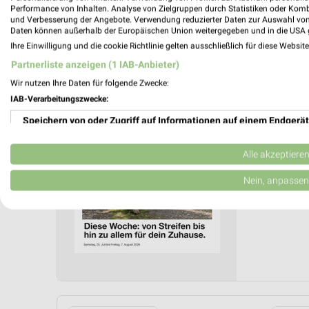
Performance von Inhalten. Analyse von Zielgruppen durch Statistiken oder Kom
und Verbesserung der Angebote. Verwendung reduzierter Daten zur Auswahl von
Daten können außerhalb der Europäischen Union weitergegeben und in die USA 
Zeeman
Ihre Einwilligung und die cookie Richtlinie gelten ausschließlich für diese Websit
Gültig von 
Partnerliste anzeigen (1 IAB-Anbieter)
📅
Kalende
Wir nutzen Ihre Daten für folgende Zwecke:
IAB-Verarbeitungszwecke:
Speichern von oder Zugriff auf Informationen auf einem Endgerät
PROSP
❯
Verwendung reduzierter Daten zur Auswahl von Werbeanzeigen
Alle akzeptiere
Erstellung von Profilen für personalisierte Werbung
Nein, anpassen
Verwendung von Profilen zur Auswahl personalisierter Werbung
Erstellung von Profilen zur Personalisierung von Inhalten
Verwendung von Profilen zur Auswahl personalisierter Inhalte
Messung der Werbeleistung