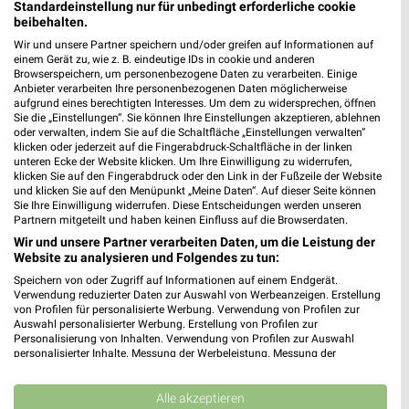
Standardeinstellung nur für unbedingt erforderliche cookie
beibehalten.
Wir und unsere Partner speichern und/oder greifen auf Informationen auf
einem Gerät zu, wie z. B. eindeutige IDs in cookie und anderen
Browserspeichern, um personenbezogene Daten zu verarbeiten. Einige
Anbieter verarbeiten Ihre personenbezogenen Daten möglicherweise
aufgrund eines berechtigten Interesses. Um dem zu widersprechen, öffnen
Sie die „Einstellungen“. Sie können Ihre Einstellungen akzeptieren, ablehnen
oder verwalten, indem Sie auf die Schaltfläche „Einstellungen verwalten“
klicken oder jederzeit auf die Fingerabdruck-Schaltfläche in der linken
unteren Ecke der Website klicken. Um Ihre Einwilligung zu widerrufen,
klicken Sie auf den Fingerabdruck oder den Link in der Fußzeile der Website
und klicken Sie auf den Menüpunkt „Meine Daten“. Auf dieser Seite können
Sie Ihre Einwilligung widerrufen. Diese Entscheidungen werden unseren
Partnern mitgeteilt und haben keinen Einfluss auf die Browserdaten.
1,1 km
3,2 km
Schuleinleger 2026
lifestyle Magazin
Wir und unsere Partner verarbeiten Daten, um die Leistung der
Website zu analysieren und Folgendes zu tun:
Gültig bis Sa. 29.08.
Gültig bis Mo. 31.08.
Speichern von oder Zugriff auf Informationen auf einem Endgerät.
Verwendung reduzierter Daten zur Auswahl von Werbeanzeigen. Erstellung
Müller
von Profilen für personalisierte Werbung. Verwendung von Profilen zur
Auswahl personalisierter Werbung. Erstellung von Profilen zur
Personalisierung von Inhalten. Verwendung von Profilen zur Auswahl
personalisierter Inhalte. Messung der Werbeleistung. Messung der
Performance von Inhalten. Analyse von Zielgruppen durch Statistiken oder
Kombinationen von Daten aus verschiedenen Quellen. Entwicklung und
Verbesserung der Angebote. Verwendung reduzierter Daten zur Auswahl
Alle akzeptieren