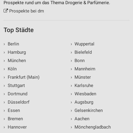
Prospekte rund um das Thema Drogerie & Parfümerie.
Verwendung von Profilen zur Auswahl
Prospekte bei dm
personalisierter Inhalte
Messung der Werbeleistung
Top Städte
Messung der Performance von Inhalten
›
Berlin
›
Wuppertal
Analyse von Zielgruppen durch Statistiken oder
›
Hamburg
›
Bielefeld
Kombinationen von Daten aus verschiedenen
Quellen
›
München
›
Bonn
›
Köln
›
Mannheim
Entwicklung und Verbesserung der Angebote
›
Frankfurt (Main)
›
Münster
Verwendung reduzierter Daten zur Auswahl von
›
Stuttgart
›
Karlsruhe
Inhalten
›
Dortmund
›
Wiesbaden
IAB-Besonderheiten:
›
Düsseldorf
›
Augsburg
Verwendung genauer Standortdaten
›
Essen
›
Gelsenkirchen
›
Bremen
›
Aachen
Geräte anhand von aktiv angeforderten
Informationen identifizieren
›
Hannover
›
Mönchengladbach