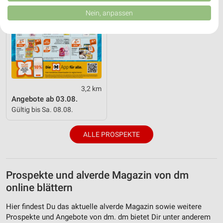
von Inhalten.
Daten können außerhalb der Europäischen Union weitergegeben und in die
Nein, anpassen
USA gesendet werden.
Ihre Einwilligung und die cookie Richtlinie gelten ausschließlich für diese
Website/App.
Partnerliste anzeigen (1 IAB-Anbieter)
Wir nutzen Ihre Daten für folgende Zwecke:
IAB-Verarbeitungszwecke:
3,2 km
Speichern von oder Zugriff auf Informationen
auf einem Endgerät
Angebote ab 03.08.
Gültig bis Sa. 08.08.
Verwendung reduzierter Daten zur Auswahl von
Werbeanzeigen
ALLE PROSPEKTE
Erstellung von Profilen für personalisierte
Werbung
Prospekte und alverde Magazin von dm
Verwendung von Profilen zur Auswahl
personalisierter Werbung
online blättern
Erstellung von Profilen zur Personalisierung
Hier findest Du das aktuelle alverde Magazin sowie weitere
von Inhalten
Prospekte und Angebote von dm. dm bietet Dir unter anderem