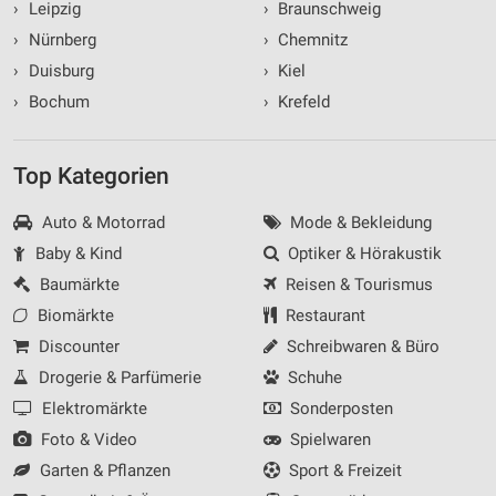
Nicht-IAB-Verarbeitungszwecke:
›
Leipzig
›
Braunschweig
Notwendig
›
Nürnberg
›
Chemnitz
›
Duisburg
›
Kiel
Performance
›
Bochum
›
Krefeld
Funktional
Top Kategorien
Werbung
Auto & Motorrad
Mode & Bekleidung
Baby & Kind
Optiker & Hörakustik
Baumärkte
Reisen & Tourismus
Biomärkte
Restaurant
Discounter
Schreibwaren & Büro
Drogerie & Parfümerie
Schuhe
Elektromärkte
Sonderposten
Foto & Video
Spielwaren
Garten & Pflanzen
Sport & Freizeit