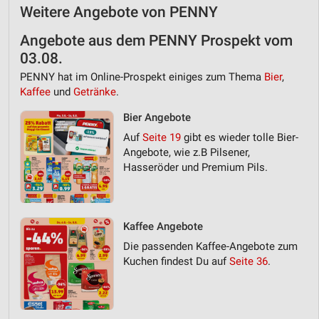
Kombinationen von Daten aus verschiedenen
Weitere Angebote von PENNY
Quellen
Angebote aus dem PENNY Prospekt vom
Entwicklung und Verbesserung der Angebote
03.08.
PENNY hat im Online-Prospekt einiges zum Thema
Bier
,
Verwendung reduzierter Daten zur Auswahl von
Inhalten
Kaffee
und
Getränke
.
IAB-Besonderheiten:
Bier Angebote
Verwendung genauer Standortdaten
Auf
Seite 19
gibt es wieder tolle Bier-
Angebote, wie z.B Pilsener,
Geräte anhand von aktiv angeforderten
Hasseröder und Premium Pils.
Informationen identifizieren
Nicht-IAB-Verarbeitungszwecke:
Notwendig
Kaffee Angebote
Die passenden Kaffee-Angebote zum
Performance
Kuchen findest Du auf
Seite 36
.
Funktional
Werbung