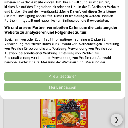
unteren Ecke der Website klicken. Um Ihre Einwilligung zu widerrufen,
den 03.08.
klicken Sie auf den Fingerabdruck oder den Link in der Fußzeile der Website
und klicken Sie auf den Menüpunkt „Meine Daten“. Auf dieser Seite können
Gültig von 03. Aug. bis 08. Aug.
Sie Ihre Einwilligung widerrufen. Diese Entscheidungen werden unseren
Partnern mitgeteilt und haben keinen Einfluss auf die Browserdaten.
📅
Kalendereintrag erstellen
Wir und unsere Partner verarbeiten Daten, um die Leistung der
Website zu analysieren und Folgendes zu tun:
Speichern von oder Zugriff auf Informationen auf einem Endgerät.
Verwendung reduzierter Daten zur Auswahl von Werbeanzeigen. Erstellung
PROSPEKT BLÄTTERN
von Profilen für personalisierte Werbung. Verwendung von Profilen zur
Auswahl personalisierter Werbung. Erstellung von Profilen zur
Personalisierung von Inhalten. Verwendung von Profilen zur Auswahl
personalisierter Inhalte. Messung der Werbeleistung. Messung der
Performance von Inhalten. Analyse von Zielgruppen durch Statistiken oder
Kombinationen von Daten aus verschiedenen Quellen. Entwicklung und
Verbesserung der Angebote. Verwendung reduzierter Daten zur Auswahl
Alle akzeptieren
von Inhalten.
Daten können außerhalb der Europäischen Union weitergegeben und in die
Nein, anpassen
USA gesendet werden.
Ihre Einwilligung und die cookie Richtlinie gelten ausschließlich für diese
Website/App.
Partnerliste anzeigen (1 IAB-Anbieter)
Wir nutzen Ihre Daten für folgende Zwecke:
❯
IAB-Verarbeitungszwecke: