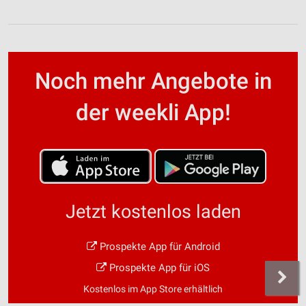
Noch mehr Angebote in
der weekli App!
Jetzt kostenlos laden
Prospekte App für Android
Prospekte App für iOS
Kostenlos im App Store erhältlich