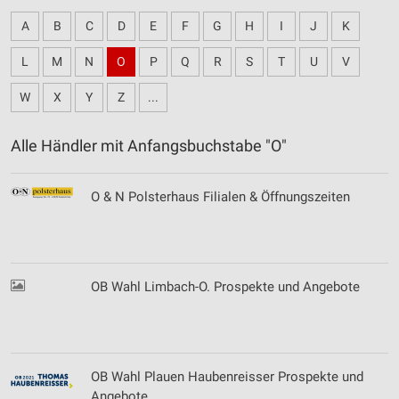
A
B
C
D
E
F
G
H
I
J
K
L
M
N
O
P
Q
R
S
T
U
V
W
X
Y
Z
...
Alle Händler mit Anfangsbuchstabe "O"
O & N Polsterhaus Filialen & Öffnungszeiten
OB Wahl Limbach-O. Prospekte und Angebote
OB Wahl Plauen Haubenreisser Prospekte und
Angebote