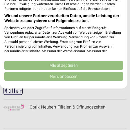
Sie Ihre Einwilligung widerrufen. Diese Entscheidungen werden unseren
Partnern mitgeteilt und haben keinen Einfluss auf die Browserdaten.
Wir und unsere Partner verarbeiten Daten, um die Leistung der
Optik Mühlbauer Filialen & Öffnungszeiten
Website zu analysieren und Folgendes zu tun:
Speichern von oder Zugriff auf Informationen auf einem Endgerät.
Verwendung reduzierter Daten zur Auswahl von Werbeanzeigen. Erstellung
von Profilen für personalisierte Werbung. Verwendung von Profilen zur
Auswahl personalisierter Werbung. Erstellung von Profilen zur
Personalisierung von Inhalten. Verwendung von Profilen zur Auswahl
Optik Muke Filialen & Öffnungszeiten
personalisierter Inhalte. Messung der Werbeleistung. Messung der
Performance von Inhalten. Analyse von Zielgruppen durch Statistiken oder
Kombinationen von Daten aus verschiedenen Quellen. Entwicklung und
Verbesserung der Angebote. Verwendung reduzierter Daten zur Auswahl
Alle akzeptieren
von Inhalten.
Daten können außerhalb der Europäischen Union weitergegeben und in die
Nein, anpassen
Optik Müller Filialen & Öffnungszeiten
USA gesendet werden.
Ihre Einwilligung und die cookie Richtlinie gelten ausschließlich für diese
Website/App.
Partnerliste anzeigen (1 IAB-Anbieter)
Wir nutzen Ihre Daten für folgende Zwecke:
Optik Neubert Filialen & Öffnungszeiten
IAB-Verarbeitungszwecke:
Speichern von oder Zugriff auf Informationen
auf einem Endgerät