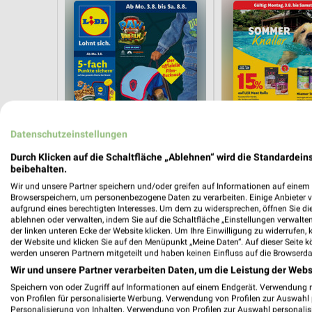
Datenschutzeinstellungen
Durch Klicken auf die Schaltfläche „Ablehnen“ wird die Standardeins
beibehalten.
Wir und unsere Partner speichern und/oder greifen auf Informationen auf einem G
Browserspeichern, um personenbezogene Daten zu verarbeiten. Einige Anbieter 
aufgrund eines berechtigten Interesses. Um dem zu widersprechen, öffnen Sie die 
ablehnen oder verwalten, indem Sie auf die Schaltfläche „Einstellungen verwalten“
1,3 km
der linken unteren Ecke der Website klicken. Um Ihre Einwilligung zu widerrufen, 
Angebote ab 03.08.
Sommer Knaller
der Website und klicken Sie auf den Menüpunkt „Meine Daten“. Auf dieser Seite k
werden unseren Partnern mitgeteilt und haben keinen Einfluss auf die Browserda
Noch heute gültig
Noch heute gültig
Wir und unsere Partner verarbeiten Daten, um die Leistung der Webs
toom Baumarkt
PENNY
Speichern von oder Zugriff auf Informationen auf einem Endgerät. Verwendung 
von Profilen für personalisierte Werbung. Verwendung von Profilen zur Auswahl p
Personalisierung von Inhalten. Verwendung von Profilen zur Auswahl personalis