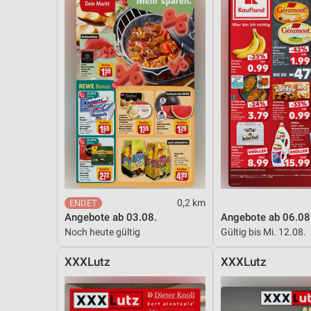
Messung der Performance von Inhalten
Analyse von Zielgruppen durch Statistiken oder Kombinationen 
Quellen
Entwicklung und Verbesserung der Angebote
Verwendung reduzierter Daten zur Auswahl von Inhalten
IAB-Besonderheiten:
Verwendung genauer Standortdaten
Geräte anhand von aktiv angeforderten Informationen identifizie
0,2 km
Nicht-IAB-Verarbeitungszwecke:
Angebote ab 03.08.
Angebote ab 06.08
Notwendig
Noch heute gültig
Gültig bis Mi. 12.08.
Performance
XXXLutz
XXXLutz
Funktional
Werbung