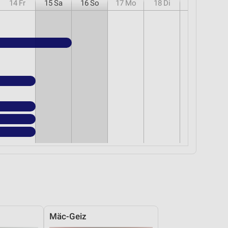
14
Fr
15
Sa
16
So
17
Mo
18
Di
19
Mi
Mäc-Geiz