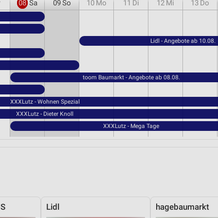
r
08
Sa
09
So
10
Mo
11
Di
12
Mi
13
Do
Lidl - Angebote ab 10.08.
toom Baumarkt - Angebote ab 08.08.
XXXLutz - Wohnen Spezial
XXXLutz - Dieter Knoll
XXXLutz - Mega Tage
US
Lidl
hagebaumarkt