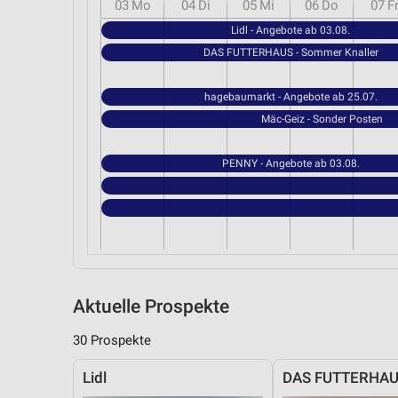
03
Mo
04
Di
05
Mi
06
Do
07
F
Lidl - Angebote ab 03.08.
DAS FUTTERHAUS - Sommer Knaller
hagebaumarkt - Angebote ab 25.07.
Mäc-Geiz - Sonder Posten
PENNY - Angebote ab 03.08.
Aktuelle Prospekte
30 Prospekte
Lidl
DAS FUTTERHA