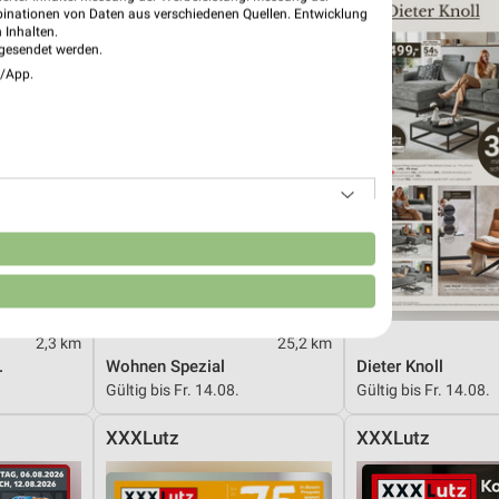
binationen von Daten aus verschiedenen Quellen. Entwicklung
 Inhalten.
gesendet werden.
e/App.
n
2,3 km
25,2 km
.
Wohnen Spezial
Dieter Knoll
Gültig bis Fr. 14.08.
Gültig bis Fr. 14.08.
XXXLutz
XXXLutz