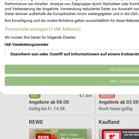
Performance von Inhalten. Analyse von Zielgruppen durch Statistiken oder Kom
und Verbesserung der Angebote. Verwendung reduzierter Daten zur Auswahl von
Daten können außerhalb der Europäischen Union weitergegeben und in die USA 
Ihre Einwilligung und die cookie Richtlinie gelten ausschließlich für diese Websit
Partnerliste anzeigen (1 IAB-Anbieter)
Wir nutzen Ihre Daten für folgende Zwecke:
IAB-Verarbeitungszwecke:
Speichern von oder Zugriff auf Informationen auf einem Endgerät
Verwendung reduzierter Daten zur Auswahl von Werbeanzeigen
Alle akzeptiere
Erstellung von Profilen für personalisierte Werbung
Nein, anpassen
Verwendung von Profilen zur Auswahl personalisierter Werbung
4,1 km
Angebote ab 08.08.
Angebote ab 03.08
Erstellung von Profilen zur Personalisierung von Inhalten
Gültig bis Fr. 14.08.
Noch heute gültig
Verwendung von Profilen zur Auswahl personalisierter Inhalte
REWE
Kaufland
Messung der Werbeleistung