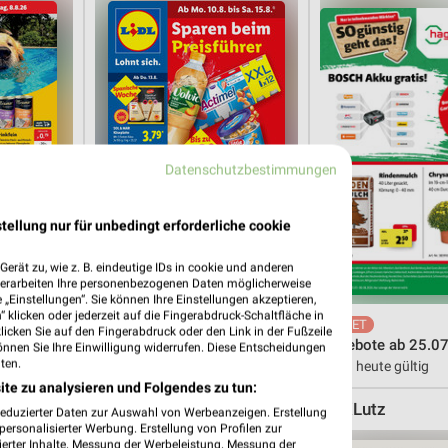
Datenschutzbestimmungen
tellung nur für unbedingt erforderliche cookie
erät zu, wie z. B. eindeutige IDs in cookie und anderen
verarbeiten Ihre personenbezogenen Daten möglicherweise
„Einstellungen“. Sie können Ihre Einstellungen akzeptieren,
 klicken oder jederzeit auf die Fingerabdruck-Schaltfläche in
3,7 km
1,3 km
klicken Sie auf den Fingerabdruck oder den Link in der Fußzeile
Angebote ab 10.08.
Angebote ab 25.07
önnen Sie Ihre Einwilligung widerrufen. Diese Entscheidungen
ten.
Gültig ab Mo. 10.08.
Noch heute gültig
ite zu analysieren und Folgendes zu tun:
XXXLutz
XXXLutz
reduzierter Daten zur Auswahl von Werbeanzeigen. Erstellung
ersonalisierter Werbung. Erstellung von Profilen zur
ierter Inhalte. Messung der Werbeleistung. Messung der