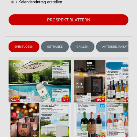
📅
Kalendereintrag erstellen
PROSPEKT BLÄTTERN
N
SPIRITUOSEN
GETRÄNKE
GRILLEN
AKTIONEN, RABATTE & 