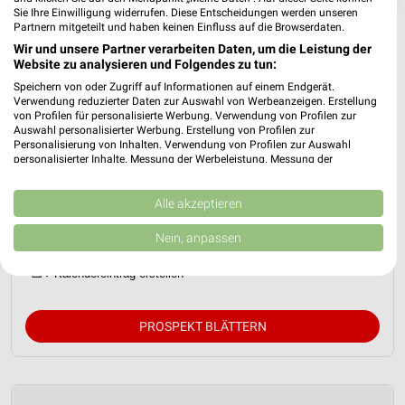
Sie Ihre Einwilligung widerrufen. Diese Entscheidungen werden unseren
Partnern mitgeteilt und haben keinen Einfluss auf die Browserdaten.
Wir und unsere Partner verarbeiten Daten, um die Leistung der
Website zu analysieren und Folgendes zu tun:
Speichern von oder Zugriff auf Informationen auf einem Endgerät.
Verwendung reduzierter Daten zur Auswahl von Werbeanzeigen. Erstellung
von Profilen für personalisierte Werbung. Verwendung von Profilen zur
Auswahl personalisierter Werbung. Erstellung von Profilen zur
Personalisierung von Inhalten. Verwendung von Profilen zur Auswahl
personalisierter Inhalte. Messung der Werbeleistung. Messung der
Performance von Inhalten. Analyse von Zielgruppen durch Statistiken oder
Kombinationen von Daten aus verschiedenen Quellen. Entwicklung und
Netto Marken-Discount Prospekt für
Verbesserung der Angebote. Verwendung reduzierter Daten zur Auswahl
Alle akzeptieren
Frankfurt (Main) ab Mo. den 10.08.
von Inhalten.
Daten können außerhalb der Europäischen Union weitergegeben und in die
Nein, anpassen
Gültig von 10. Aug. bis 15. Aug.
USA gesendet werden.
Ihre Einwilligung und die cookie Richtlinie gelten ausschließlich für diese
📅
Kalendereintrag erstellen
Website/App.
Partnerliste anzeigen (1 IAB-Anbieter)
PROSPEKT BLÄTTERN
Wir nutzen Ihre Daten für folgende Zwecke:
IAB-Verarbeitungszwecke:
Speichern von oder Zugriff auf Informationen
auf einem Endgerät