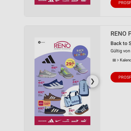
PROSP
Messung der Performance von Inhalten
Analyse von Zielgruppen durch Statistiken oder Kombinationen 
Quellen
RENO P
Entwicklung und Verbesserung der Angebote
Back to 
Verwendung reduzierter Daten zur Auswahl von Inhalten
Gültig von
IAB-Besonderheiten:
📅
Kalende
Verwendung genauer Standortdaten
Geräte anhand von aktiv angeforderten Informationen identifizie
PROSP
❯
Nicht-IAB-Verarbeitungszwecke:
Notwendig
Performance
Funktional
Werbung