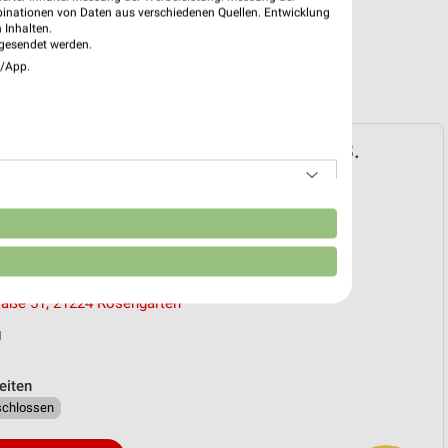
binationen von Daten aus verschiedenen Quellen. Entwicklung
 Inhalten.
gesendet werden.
e/App.
ospekt für Hamburg ab Di. den 04.08.
School
 04. Aug. bis 01. Sep.
n
reintrag erstellen
liale
raße 51, 21224 Rosengarten
g
eiten
schlossen