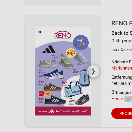
RENO Pr
Back to 
Gültig von
📅
Kalende
Nächste Fi
Mariannen
❯
Entfernun
490,08 km
Öffnungsz
Heute
ge
PROSP