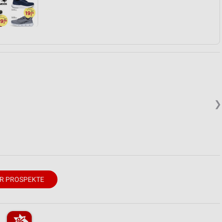
❯
R PROSPEKTE