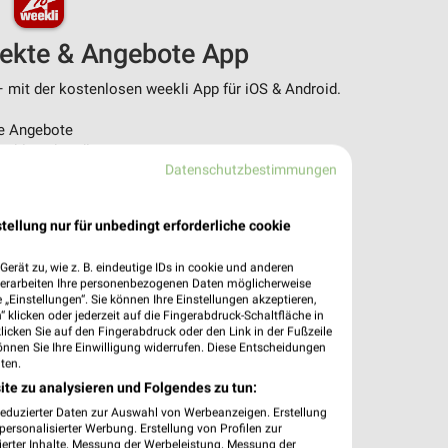
pekte & Angebote App
 mit der kostenlosen weekli App für iOS & Android.
e Angebote
ieblingshändler
Datenschutzbestimmungen
htigungen bei neuen Prospekten
 Einkauf stressfrei planen
tellung nur für unbedingt erforderliche cookie
 App jetzt laden oder QR-Code scannen.
erät zu, wie z. B. eindeutige IDs in cookie und anderen
verarbeiten Ihre personenbezogenen Daten möglicherweise
„Einstellungen“. Sie können Ihre Einstellungen akzeptieren,
 klicken oder jederzeit auf die Fingerabdruck-Schaltfläche in
klicken Sie auf den Fingerabdruck oder den Link in der Fußzeile
önnen Sie Ihre Einwilligung widerrufen. Diese Entscheidungen
ten.
ite zu analysieren und Folgendes zu tun:
reduzierter Daten zur Auswahl von Werbeanzeigen. Erstellung
ersonalisierter Werbung. Erstellung von Profilen zur
ierter Inhalte. Messung der Werbeleistung. Messung der