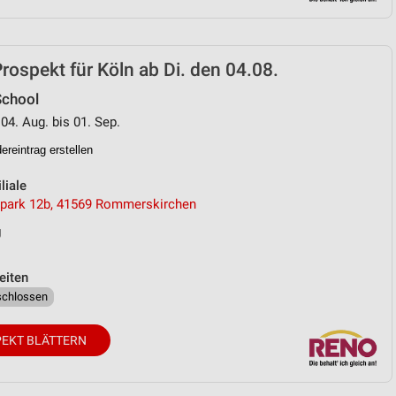
ospekt für Köln ab Di. den 04.08.
School
 04. Aug. bis 01. Sep.
reintrag erstellen
liale
park 12b, 41569 Rommerskirchen
g
eiten
schlossen
EKT BLÄTTERN