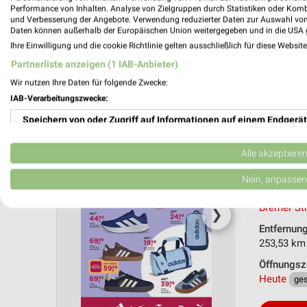
Performance von Inhalten. Analyse von Zielgruppen durch Statistiken oder Kom
und Verbesserung der Angebote. Verwendung reduzierter Daten zur Auswahl von
Daten können außerhalb der Europäischen Union weitergegeben und in die USA 
Ihre Einwilligung und die cookie Richtlinie gelten ausschließlich für diese Websit
Partnerliste anzeigen (1 IAB-Anbieter)
Wir nutzen Ihre Daten für folgende Zwecke:
IAB-Verarbeitungszwecke:
RENO Pr
Speichern von oder Zugriff auf Informationen auf einem Endgerät
Back to 
Gültig von
Verwendung reduzierter Daten zur Auswahl von Werbeanzeigen
Alle akzeptiere
📅
Kalende
Erstellung von Profilen für personalisierte Werbung
Nein, anpassen
Nächste Fi
Verwendung von Profilen zur Auswahl personalisierter Werbung
Bremer St
❯
Entfernun
Erstellung von Profilen zur Personalisierung von Inhalten
253,53 km
Verwendung von Profilen zur Auswahl personalisierter Inhalte
Öffnungsz
Heute
ge
Messung der Werbeleistung