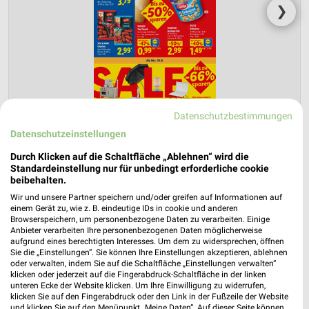
❯
Datenschutzbestimmungen
Datenschutzeinstellungen
Durch Klicken auf die Schaltfläche „Ablehnen“ wird die
Lidl Prospekt für Frankfurt (Main) ab Mo.
Standardeinstellung nur für unbedingt erforderliche cookie
den 10.08.
beibehalten.
Wir und unsere Partner speichern und/oder greifen auf Informationen auf
Gültig von 10. Aug. bis 15. Aug.
einem Gerät zu, wie z. B. eindeutige IDs in cookie und anderen
Browserspeichern, um personenbezogene Daten zu verarbeiten. Einige
📅
Kalendereintrag erstellen
Anbieter verarbeiten Ihre personenbezogenen Daten möglicherweise
aufgrund eines berechtigten Interesses. Um dem zu widersprechen, öffnen
Sie die „Einstellungen“. Sie können Ihre Einstellungen akzeptieren, ablehnen
PROSPEKT BLÄTTERN
oder verwalten, indem Sie auf die Schaltfläche „Einstellungen verwalten“
klicken oder jederzeit auf die Fingerabdruck-Schaltfläche in der linken
unteren Ecke der Website klicken. Um Ihre Einwilligung zu widerrufen,
klicken Sie auf den Fingerabdruck oder den Link in der Fußzeile der Website
und klicken Sie auf den Menüpunkt „Meine Daten“. Auf dieser Seite können