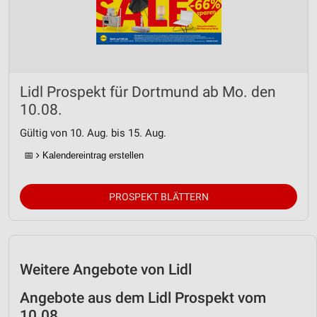
Entwicklung und Verbesserung der Angebote
Verwendung reduzierter Daten zur Auswahl von
Inhalten
IAB-Besonderheiten:
Lidl Prospekt für Dortmund ab Mo. den
Verwendung genauer Standortdaten
10.08.
Gültig von 10. Aug. bis 15. Aug.
Geräte anhand von aktiv angeforderten
Informationen identifizieren
📅
Kalendereintrag erstellen
Nicht-IAB-Verarbeitungszwecke:
Notwendig
PROSPEKT BLÄTTERN
Performance
Funktional
Weitere Angebote von Lidl
Werbung
Angebote aus dem Lidl Prospekt vom
10.08.