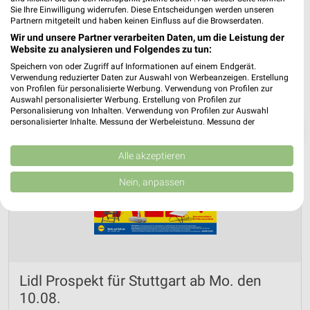
Sie Ihre Einwilligung widerrufen. Diese Entscheidungen werden unseren
Partnern mitgeteilt und haben keinen Einfluss auf die Browserdaten.
Wir und unsere Partner verarbeiten Daten, um die Leistung der
Website zu analysieren und Folgendes zu tun:
Speichern von oder Zugriff auf Informationen auf einem Endgerät.
Verwendung reduzierter Daten zur Auswahl von Werbeanzeigen. Erstellung
von Profilen für personalisierte Werbung. Verwendung von Profilen zur
Auswahl personalisierter Werbung. Erstellung von Profilen zur
Personalisierung von Inhalten. Verwendung von Profilen zur Auswahl
personalisierter Inhalte. Messung der Werbeleistung. Messung der
❯
Performance von Inhalten. Analyse von Zielgruppen durch Statistiken oder
Kombinationen von Daten aus verschiedenen Quellen. Entwicklung und
Verbesserung der Angebote. Verwendung reduzierter Daten zur Auswahl
Alle akzeptieren
von Inhalten.
Daten können außerhalb der Europäischen Union weitergegeben und in die
Nein, anpassen
USA gesendet werden.
Ihre Einwilligung und die cookie Richtlinie gelten ausschließlich für diese
Website/App.
Partnerliste anzeigen (1 IAB-Anbieter)
Wir nutzen Ihre Daten für folgende Zwecke:
IAB-Verarbeitungszwecke:
Lidl Prospekt für Stuttgart ab Mo. den
Speichern von oder Zugriff auf Informationen
10.08.
auf einem Endgerät