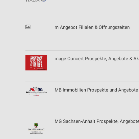
Messung der Performance von Inhalten
Analyse von Zielgruppen durch Statistiken oder Kombinationen 
Quellen
Im Angebot Filialen & Öffnungszeiten
Entwicklung und Verbesserung der Angebote
Verwendung reduzierter Daten zur Auswahl von Inhalten
IAB-Besonderheiten:
Image Concert Prospekte, Angebote & Ak
Verwendung genauer Standortdaten
Geräte anhand von aktiv angeforderten Informationen identifizie
IMB-Immobilien Prospekte und Angebote
Nicht-IAB-Verarbeitungszwecke:
Notwendig
Performance
IMG Sachsen-Anhalt Prospekte, Angebote
Funktional
Werbung