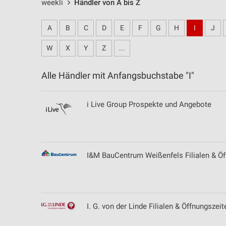
weekli
Händler von A bis Z
A
B
C
D
E
F
G
H
I
J
W
X
Y
Z
...
Alle Händler mit Anfangsbuchstabe "I"
i Live Group Prospekte und Angebote
I&M BauCentrum Weißenfels Filialen & Öf
I. G. von der Linde Filialen & Öffnungszeit