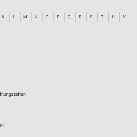
K
L
M
N
O
P
Q
R
S
T
U
V
fnungszeiten
en