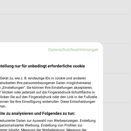
Datenschutzbestimmungen
tellung nur für unbedingt erforderliche cookie
erät zu, wie z. B. eindeutige IDs in cookie und anderen
verarbeiten Ihre personenbezogenen Daten möglicherweise
„Einstellungen“. Sie können Ihre Einstellungen akzeptieren,
 klicken oder jederzeit auf die Fingerabdruck-Schaltfläche in
klicken Sie auf den Fingerabdruck oder den Link in der Fußzeile
önnen Sie Ihre Einwilligung widerrufen. Diese Entscheidungen
ten.
ite zu analysieren und Folgendes zu tun:
reduzierter Daten zur Auswahl von Werbeanzeigen. Erstellung
ersonalisierter Werbung. Erstellung von Profilen zur
ierter Inhalte. Messung der Werbeleistung. Messung der