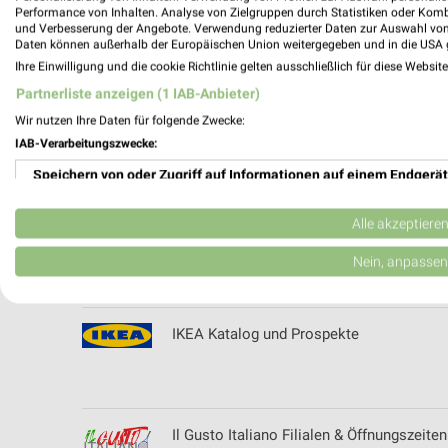
Performance von Inhalten. Analyse von Zielgruppen durch Statistiken oder Kom
und Verbesserung der Angebote. Verwendung reduzierter Daten zur Auswahl von
Ihr Brillenmacher Filialen & Öffnungszeite
Daten können außerhalb der Europäischen Union weitergegeben und in die USA 
Ihre Einwilligung und die cookie Richtlinie gelten ausschließlich für diese Websit
Partnerliste anzeigen (1 IAB-Anbieter)
Wir nutzen Ihre Daten für folgende Zwecke:
IHT Timme Stadthagen Filialen & Öffnung
IAB-Verarbeitungszwecke:
Speichern von oder Zugriff auf Informationen auf einem Endgerät
Verwendung reduzierter Daten zur Auswahl von Werbeanzeigen
Alle akzeptiere
ikarus Filialen & Öffnungszeiten
Erstellung von Profilen für personalisierte Werbung
Nein, anpassen
Verwendung von Profilen zur Auswahl personalisierter Werbung
IKEA Katalog und Prospekte
Erstellung von Profilen zur Personalisierung von Inhalten
Verwendung von Profilen zur Auswahl personalisierter Inhalte
Messung der Werbeleistung
Il Gusto Italiano Filialen & Öffnungszeiten