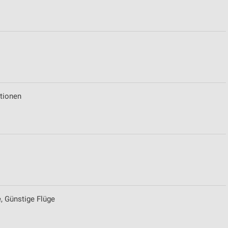
von Daten aus verschiedenen
tionen
ren
, Günstige Flüge