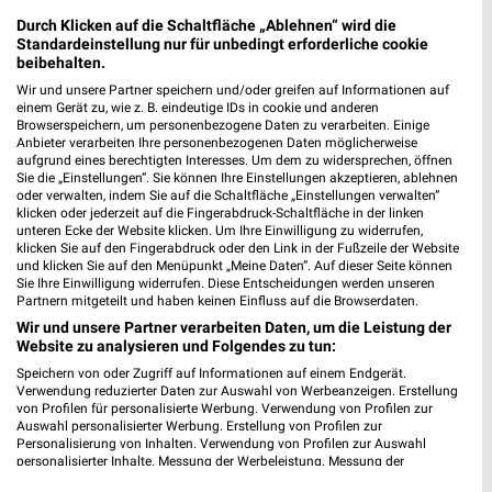
Durch Klicken auf die Schaltfläche „Ablehnen“ wird die
Standardeinstellung nur für unbedingt erforderliche cookie
beibehalten.
Wir und unsere Partner speichern und/oder greifen auf Informationen auf
einem Gerät zu, wie z. B. eindeutige IDs in cookie und anderen
Browserspeichern, um personenbezogene Daten zu verarbeiten. Einige
Anbieter verarbeiten Ihre personenbezogenen Daten möglicherweise
aufgrund eines berechtigten Interesses. Um dem zu widersprechen, öffnen
Sie die „Einstellungen“. Sie können Ihre Einstellungen akzeptieren, ablehnen
oder verwalten, indem Sie auf die Schaltfläche „Einstellungen verwalten“
klicken oder jederzeit auf die Fingerabdruck-Schaltfläche in der linken
unteren Ecke der Website klicken. Um Ihre Einwilligung zu widerrufen,
klicken Sie auf den Fingerabdruck oder den Link in der Fußzeile der Website
und klicken Sie auf den Menüpunkt „Meine Daten“. Auf dieser Seite können
Sie Ihre Einwilligung widerrufen. Diese Entscheidungen werden unseren
0,7 km
0,7 km
Partnern mitgeteilt und haben keinen Einfluss auf die Browserdaten.
Back to School
Angebote ab 05.08.
Wir und unsere Partner verarbeiten Daten, um die Leistung der
Website zu analysieren und Folgendes zu tun:
Gültig bis Mi. 30.09.
Gültig bis Di. 18.08.
Speichern von oder Zugriff auf Informationen auf einem Endgerät.
Verwendung reduzierter Daten zur Auswahl von Werbeanzeigen. Erstellung
GALERIA Markthalle
von Profilen für personalisierte Werbung. Verwendung von Profilen zur
Auswahl personalisierter Werbung. Erstellung von Profilen zur
Personalisierung von Inhalten. Verwendung von Profilen zur Auswahl
personalisierter Inhalte. Messung der Werbeleistung. Messung der
Performance von Inhalten. Analyse von Zielgruppen durch Statistiken oder