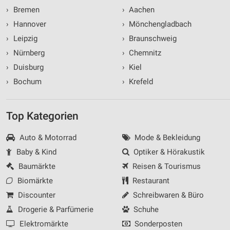
Informationen identifizieren
›
Bremen
›
Aachen
Nicht-IAB-Verarbeitungszwecke:
›
Hannover
›
Mönchengladbach
Notwendig
›
Leipzig
›
Braunschweig
›
Nürnberg
›
Chemnitz
Performance
›
Duisburg
›
Kiel
Funktional
›
Bochum
›
Krefeld
Werbung
Top Kategorien
Auto & Motorrad
Mode & Bekleidung
Baby & Kind
Optiker & Hörakustik
Baumärkte
Reisen & Tourismus
Biomärkte
Restaurant
Discounter
Schreibwaren & Büro
Drogerie & Parfümerie
Schuhe
Elektromärkte
Sonderposten