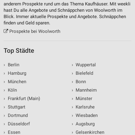
anderem Prospekte rund um das Thema Kaufhäuser. Mit weekli
von Inhalten
hast Du alle Angebote und Schnäppchen von Woolworth im
Blick. Immer aktuelle Prospekte und Angebote. Schnäppchen
Verwendung von Profilen zur Auswahl
personalisierter Inhalte
finden und Geld sparen.
Prospekte bei Woolworth
Messung der Werbeleistung
Messung der Performance von Inhalten
Top Städte
Analyse von Zielgruppen durch Statistiken oder
Kombinationen von Daten aus verschiedenen
›
Berlin
›
Wuppertal
Quellen
›
Hamburg
›
Bielefeld
Entwicklung und Verbesserung der Angebote
›
München
›
Bonn
›
Köln
›
Mannheim
Verwendung reduzierter Daten zur Auswahl von
›
Frankfurt (Main)
›
Münster
Inhalten
›
Stuttgart
›
Karlsruhe
IAB-Besonderheiten:
›
Dortmund
›
Wiesbaden
Verwendung genauer Standortdaten
›
Düsseldorf
›
Augsburg
Geräte anhand von aktiv angeforderten
›
Essen
›
Gelsenkirchen