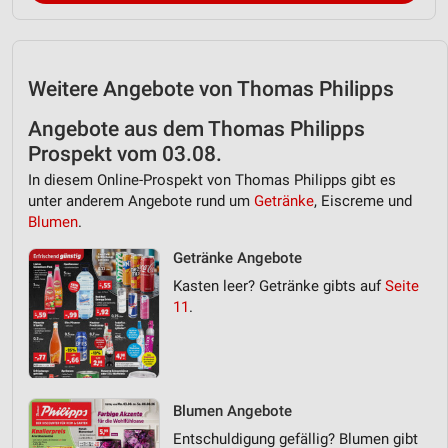
personalisierter Werbung
Erstellung von Profilen zur Personalisierung
von Inhalten
Weitere Angebote von Thomas Philipps
Verwendung von Profilen zur Auswahl
Angebote aus dem Thomas Philipps
personalisierter Inhalte
Prospekt vom 03.08.
Messung der Werbeleistung
In diesem Online-Prospekt von Thomas Philipps gibt es
unter anderem Angebote rund um
Getränke
, Eiscreme und
Messung der Performance von Inhalten
Blumen
.
Analyse von Zielgruppen durch Statistiken oder
Getränke Angebote
Kombinationen von Daten aus verschiedenen
Kasten leer? Getränke gibts auf
Seite
Quellen
11
.
Entwicklung und Verbesserung der Angebote
Verwendung reduzierter Daten zur Auswahl von
Inhalten
Blumen Angebote
IAB-Besonderheiten:
Entschuldigung gefällig? Blumen gibt