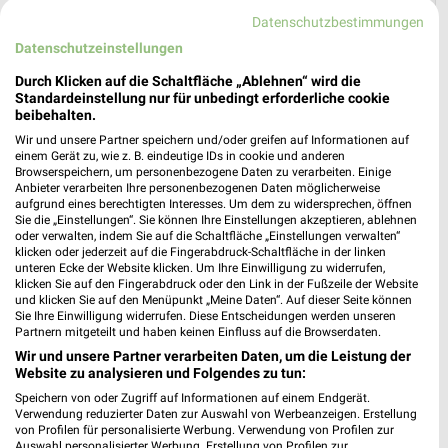
Datenschutzbestimmungen
Datenschutzeinstellungen
Durch Klicken auf die Schaltfläche „Ablehnen“ wird die
Standardeinstellung nur für unbedingt erforderliche cookie
Thomas Philipps Prospekt für Leipzig ab
beibehalten.
Mo. den 03.08.
Wir und unsere Partner speichern und/oder greifen auf Informationen auf
einem Gerät zu, wie z. B. eindeutige IDs in cookie und anderen
Gültig von 03. Aug. bis 08. Aug.
Browserspeichern, um personenbezogene Daten zu verarbeiten. Einige
Anbieter verarbeiten Ihre personenbezogenen Daten möglicherweise
📅
Kalendereintrag erstellen
aufgrund eines berechtigten Interesses. Um dem zu widersprechen, öffnen
Sie die „Einstellungen“. Sie können Ihre Einstellungen akzeptieren, ablehnen
oder verwalten, indem Sie auf die Schaltfläche „Einstellungen verwalten“
klicken oder jederzeit auf die Fingerabdruck-Schaltfläche in der linken
PROSPEKT BLÄTTERN
unteren Ecke der Website klicken. Um Ihre Einwilligung zu widerrufen,
klicken Sie auf den Fingerabdruck oder den Link in der Fußzeile der Website
und klicken Sie auf den Menüpunkt „Meine Daten“. Auf dieser Seite können
Sie Ihre Einwilligung widerrufen. Diese Entscheidungen werden unseren
Partnern mitgeteilt und haben keinen Einfluss auf die Browserdaten.
Wir und unsere Partner verarbeiten Daten, um die Leistung der
Website zu analysieren und Folgendes zu tun:
Speichern von oder Zugriff auf Informationen auf einem Endgerät.
Verwendung reduzierter Daten zur Auswahl von Werbeanzeigen. Erstellung
von Profilen für personalisierte Werbung. Verwendung von Profilen zur
Auswahl personalisierter Werbung. Erstellung von Profilen zur