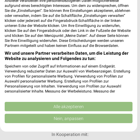
Anbieter verarbeiten Ihre personenbezogenen Daten möglicherweise
aufgrund eines berechtigten Interesses. Um dem zu widersprechen, öffnen
Sie die „Einstellungen“. Sie können Ihre Einstellungen akzeptieren, ablehnen
Noch mehr Angebote in
oder verwalten, indem Sie auf die Schaltfläche „Einstellungen verwalten“
klicken oder jederzeit auf die Fingerabdruck-Schaltfläche in der linken
unteren Ecke der Website klicken. Um Ihre Einwilligung zu widerrufen,
der weekli App!
klicken Sie auf den Fingerabdruck oder den Link in der Fußzeile der Website
und klicken Sie auf den Menüpunkt „Meine Daten“. Auf dieser Seite können
Sie Ihre Einwilligung widerrufen. Diese Entscheidungen werden unseren
Partnern mitgeteilt und haben keinen Einfluss auf die Browserdaten.
Wir und unsere Partner verarbeiten Daten, um die Leistung der
Website zu analysieren und Folgendes zu tun:
Speichern von oder Zugriff auf Informationen auf einem Endgerät.
Verwendung reduzierter Daten zur Auswahl von Werbeanzeigen. Erstellung
Jetzt kostenlos laden
von Profilen für personalisierte Werbung. Verwendung von Profilen zur
Auswahl personalisierter Werbung. Erstellung von Profilen zur
Personalisierung von Inhalten. Verwendung von Profilen zur Auswahl
personalisierter Inhalte. Messung der Werbeleistung. Messung der
Prospekte App für Android
Performance von Inhalten. Analyse von Zielgruppen durch Statistiken oder
Kombinationen von Daten aus verschiedenen Quellen. Entwicklung und
Prospekte App für iOS
Verbesserung der Angebote. Verwendung reduzierter Daten zur Auswahl
Alle akzeptieren
von Inhalten.
Kostenlos im App Store erhältlich
Daten können außerhalb der Europäischen Union weitergegeben und in die
Nein, anpassen
USA gesendet werden.
Ihre Einwilligung und die cookie Richtlinie gelten ausschließlich für diese
Website/App.
In Kooperation mit: