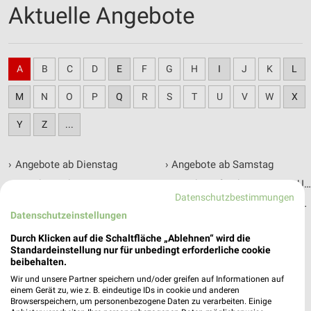
Aktuelle Angebote
A
B
C
D
E
F
G
H
I
J
K
L
M
N
O
P
Q
R
S
T
U
V
W
X
Y
Z
...
›
Angebote ab Dienstag
›
Angebote ab Samstag
›
Angebote ab Donnerstag
›
Angebote für den Camping-Ur
Datenschutzbestimmungen
›
Angebote ab Freitag
›
Angebote für die Silvester-Par
Datenschutzeinstellungen
›
Angebote ab Mittwoch
›
Angebote zum Oktoberfest
Durch Klicken auf die Schaltfläche „Ablehnen“ wird die
›
Angebote ab Montag
›
Angebote zum Vatertag
Standardeinstellung nur für unbedingt erforderliche cookie
beibehalten.
Wir und unsere Partner speichern und/oder greifen auf Informationen auf
einem Gerät zu, wie z. B. eindeutige IDs in cookie und anderen
Browserspeichern, um personenbezogene Daten zu verarbeiten. Einige