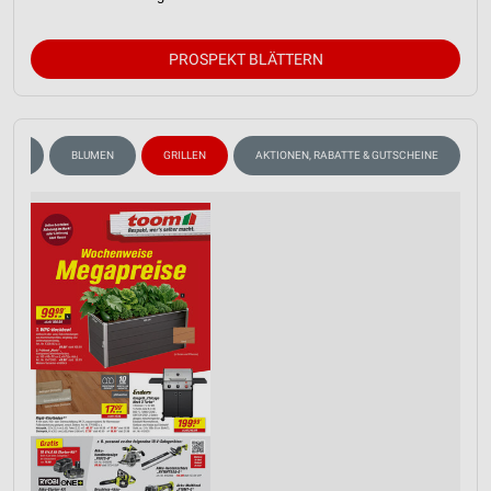
PROSPEKT BLÄTTERN
RKER
BLUMEN
GRILLEN
AKTIONEN, RABATTE & GUTSCHEINE