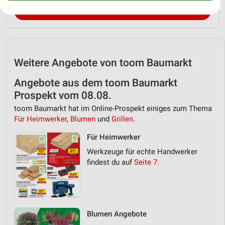
Ihre Einwilligung und die cookie Richtlinie gelten ausschließlich für diese
PROSPEKT BLÄTTERN
Website/App.
Partnerliste anzeigen (1 IAB-Anbieter)
Wir nutzen Ihre Daten für folgende Zwecke:
IAB-Verarbeitungszwecke:
Weitere Angebote von toom Baumarkt
Speichern von oder Zugriff auf Informationen
auf einem Endgerät
Angebote aus dem toom Baumarkt
Prospekt vom 08.08.
Verwendung reduzierter Daten zur Auswahl von
toom Baumarkt hat im Online-Prospekt einiges zum Thema
Werbeanzeigen
Für Heimwerker
,
Blumen
und
Grillen
.
Erstellung von Profilen für personalisierte
Für Heimwerker
Werbung
Werkzeuge für echte Handwerker
Verwendung von Profilen zur Auswahl
findest du auf
Seite 7
.
personalisierter Werbung
Erstellung von Profilen zur Personalisierung
von Inhalten
Blumen Angebote
Verwendung von Profilen zur Auswahl
personalisierter Inhalte