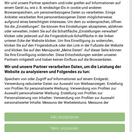
Wir und unsere Partner speichern und/oder greifen auf Informationen auf
einem Gerät zu, wie z. B. eindeutige IDs in cookie und anderen
Browserspeichern, um personenbezogene Daten zu verarbeiten. Einige
Anbieter verarbeiten Ihre personenbezogenen Daten möglicherweise
aufgrund eines berechtigten Interesses. Um dem zu widersprechen, öffnen
Sie die „Einstellungen“. Sie können Ihre Einstellungen akzeptieren, ablehnen
❯
oder verwalten, indem Sie auf die Schaltfläche „Einstellungen verwalten“
klicken oder jederzeit auf die Fingerabdruck-Schaltfläche in der linken
unteren Ecke der Website klicken. Um Ihre Einwilligung zu widerrufen,
klicken Sie auf den Fingerabdruck oder den Link in der Fußzeile der Website
und klicken Sie auf den Menüpunkt „Meine Daten“. Auf dieser Seite können
Sie Ihre Einwilligung widerrufen. Diese Entscheidungen werden unseren
Partnern mitgeteilt und haben keinen Einfluss auf die Browserdaten.
Wir und unsere Partner verarbeiten Daten, um die Leistung der
Website zu analysieren und Folgendes zu tun:
Speichern von oder Zugriff auf Informationen auf einem Endgerät.
Verwendung reduzierter Daten zur Auswahl von Werbeanzeigen. Erstellung
von Profilen für personalisierte Werbung. Verwendung von Profilen zur
Auswahl personalisierter Werbung. Erstellung von Profilen zur
toom Baumarkt Prospekt für Düsseldorf
Personalisierung von Inhalten. Verwendung von Profilen zur Auswahl
ab Sa. den 08.08.
personalisierter Inhalte. Messung der Werbeleistung. Messung der
Performance von Inhalten. Analyse von Zielgruppen durch Statistiken oder
Gültig von 08. Aug. bis 14. Aug.
Kombinationen von Daten aus verschiedenen Quellen. Entwicklung und
Verbesserung der Angebote. Verwendung reduzierter Daten zur Auswahl
Alle akzeptieren
📅
Kalendereintrag erstellen
von Inhalten.
Daten können außerhalb der Europäischen Union weitergegeben und in die
Nein, anpassen
USA gesendet werden.