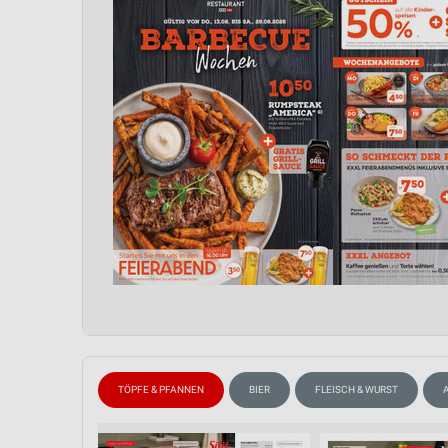
TÖPFE & PFANNEN
BIER
FLEISCH & WURST