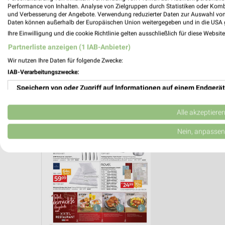
Performance von Inhalten. Analyse von Zielgruppen durch Statistiken oder Kom
und Verbesserung der Angebote. Verwendung reduzierter Daten zur Auswahl von
Daten können außerhalb der Europäischen Union weitergegeben und in die USA 
Ihre Einwilligung und die cookie Richtlinie gelten ausschließlich für diese Websit
Partnerliste anzeigen (1 IAB-Anbieter)
Wir nutzen Ihre Daten für folgende Zwecke:
FLEISCH & WURST
TÖPFE & PFANNEN
AKTIONEN, RA
IAB-Verarbeitungszwecke:
Speichern von oder Zugriff auf Informationen auf einem Endgerät
Verwendung reduzierter Daten zur Auswahl von Werbeanzeigen
Alle akzeptiere
Erstellung von Profilen für personalisierte Werbung
Nein, anpassen
Verwendung von Profilen zur Auswahl personalisierter Werbung
Erstellung von Profilen zur Personalisierung von Inhalten
Verwendung von Profilen zur Auswahl personalisierter Inhalte
Messung der Werbeleistung