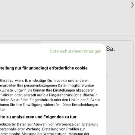
❯
XXXLutz Prospekt ab Sa.
Datenschutzbestimmungen
den 08.08.
Mega Tage
tellung nur für unbedingt erforderliche cookie
Gültig von 08. Aug. bis 14. Aug.
erät zu, wie z. B. eindeutige IDs in cookie und anderen
📅
Kalendereintrag erstellen
verarbeiten Ihre personenbezogenen Daten möglicherweise
„Einstellungen“. Sie können Ihre Einstellungen akzeptieren,
 klicken oder jederzeit auf die Fingerabdruck-Schaltfläche in
❯
klicken Sie auf den Fingerabdruck oder den Link in der Fußzeile
önnen Sie Ihre Einwilligung widerrufen. Diese Entscheidungen
PROSPEKT BLÄTTERN
ten.
ite zu analysieren und Folgendes zu tun:
reduzierter Daten zur Auswahl von Werbeanzeigen. Erstellung
ersonalisierter Werbung. Erstellung von Profilen zur
ierter Inhalte. Messung der Werbeleistung. Messung der