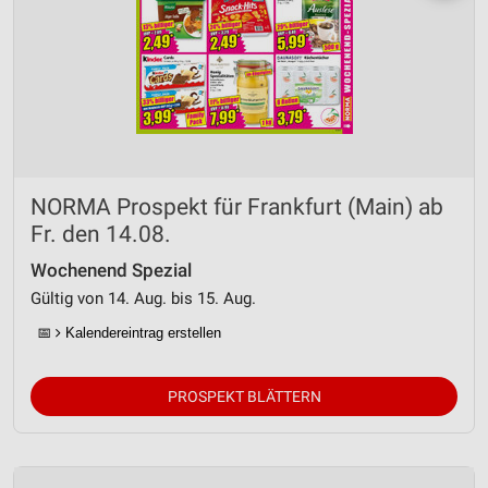
Entwicklung und Verbesserung der Angebote
Verwendung reduzierter Daten zur Auswahl von
Inhalten
IAB-Besonderheiten:
Verwendung genauer Standortdaten
NORMA Prospekt für Frankfurt (Main) ab
Geräte anhand von aktiv angeforderten
Informationen identifizieren
Fr. den 14.08.
Nicht-IAB-Verarbeitungszwecke:
Wochenend Spezial
Notwendig
Gültig von 14. Aug. bis 15. Aug.
📅
Kalendereintrag erstellen
Performance
Funktional
PROSPEKT BLÄTTERN
Werbung