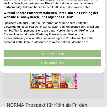
Sie Ihre Einwilligung widerrufen. Diese Entscheidungen werden unseren
Partnern mitgeteilt und haben keinen Einfluss auf die Browserdaten.
Wir und unsere Partner verarbeiten Daten, um die Leistung der
Website zu analysieren und Folgendes zu tun:
Speichern von oder Zugriff auf Informationen auf einem Endgerät.
Verwendung reduzierter Daten zur Auswahl von Werbeanzeigen. Erstellung
von Profilen für personalisierte Werbung. Verwendung von Profilen zur
Auswahl personalisierter Werbung. Erstellung von Profilen zur
Personalisierung von Inhalten. Verwendung von Profilen zur Auswahl
personalisierter Inhalte. Messung der Werbeleistung. Messung der
Performance von Inhalten. Analyse von Zielgruppen durch Statistiken oder
Kombinationen von Daten aus verschiedenen Quellen. Entwicklung und
❯
Verbesserung der Angebote. Verwendung reduzierter Daten zur Auswahl
Alle akzeptieren
von Inhalten.
Daten können außerhalb der Europäischen Union weitergegeben und in die
Nein, anpassen
USA gesendet werden.
Ihre Einwilligung und die cookie Richtlinie gelten ausschließlich für diese
Website/App.
Partnerliste anzeigen (1 IAB-Anbieter)
Wir nutzen Ihre Daten für folgende Zwecke:
IAB-Verarbeitungszwecke:
Speichern von oder Zugriff auf Informationen
auf einem Endgerät
NORMA Prospekt für Köln ab Fr. den