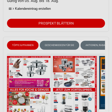
Gültig von 05. Aug. bis 18. Aug.
📅
Kalendereintrag erstellen
PROSPEKT BLÄTTERN
TÖPFE & PFANNEN
GESCHENKIDEEN FÜR SIE
AKTIONEN, RABATTE &