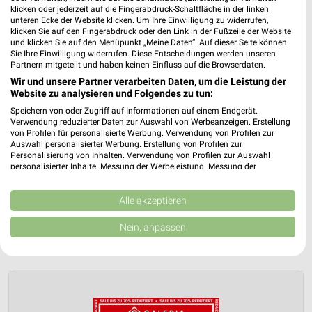
klicken oder jederzeit auf die Fingerabdruck-Schaltfläche in der linken
unteren Ecke der Website klicken. Um Ihre Einwilligung zu widerrufen,
klicken Sie auf den Fingerabdruck oder den Link in der Fußzeile der Website
und klicken Sie auf den Menüpunkt „Meine Daten“. Auf dieser Seite können
Sie Ihre Einwilligung widerrufen. Diese Entscheidungen werden unseren
Partnern mitgeteilt und haben keinen Einfluss auf die Browserdaten.
Wir und unsere Partner verarbeiten Daten, um die Leistung der
Website zu analysieren und Folgendes zu tun:
Speichern von oder Zugriff auf Informationen auf einem Endgerät.
GALERIA Karstadt Kaufhof Prospekt für
Verwendung reduzierter Daten zur Auswahl von Werbeanzeigen. Erstellung
von Profilen für personalisierte Werbung. Verwendung von Profilen zur
Stuttgart ab Mi. den 05.08.
Auswahl personalisierter Werbung. Erstellung von Profilen zur
Personalisierung von Inhalten. Verwendung von Profilen zur Auswahl
Gültig von 05. Aug. bis 18. Aug.
personalisierter Inhalte. Messung der Werbeleistung. Messung der
Performance von Inhalten. Analyse von Zielgruppen durch Statistiken oder
📅
Kalendereintrag erstellen
Kombinationen von Daten aus verschiedenen Quellen. Entwicklung und
Verbesserung der Angebote. Verwendung reduzierter Daten zur Auswahl
Alle akzeptieren
von Inhalten.
Daten können außerhalb der Europäischen Union weitergegeben und in die
PROSPEKT BLÄTTERN
Nein, anpassen
USA gesendet werden.
Ihre Einwilligung und die cookie Richtlinie gelten ausschließlich für diese
Website/App.
Partnerliste anzeigen (1 IAB-Anbieter)
Wir nutzen Ihre Daten für folgende Zwecke: