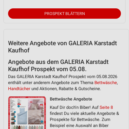
Analyse von Zielgruppen durch Statistiken oder
Kombinationen von Daten aus verschiedenen
PROSPEKT BLÄTTERN
Quellen
Entwicklung und Verbesserung der Angebote
Verwendung reduzierter Daten zur Auswahl von
Weitere Angebote von GALERIA Karstadt
Inhalten
Kaufhof
IAB-Besonderheiten:
Verwendung genauer Standortdaten
Angebote aus dem GALERIA Karstadt
Kaufhof Prospekt vom 05.08.
Geräte anhand von aktiv angeforderten
Das GALERIA Karstadt Kaufhof Prospekt vom 05.08.2026
Informationen identifizieren
enthält unter anderem Angebote zum Thema
Bettwäsche
,
Nicht-IAB-Verarbeitungszwecke:
Handtücher
und Aktionen, Rabatte & Gutscheine.
Notwendig
Bettwäsche Angebote
Kauf Dir doch'n Biber! Auf
Seite 8
Performance
findest Du viele aktuelle Angebote &
Prospekte für Bettwäsche. Zum
Funktional
Beispiel eine Auswahl an Biber