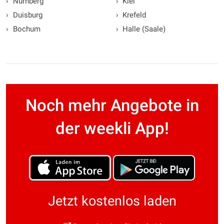
›
Nürnberg
›
Kiel
›
Duisburg
›
Krefeld
›
Bochum
›
Halle (Saale)
Noch mehr Angebote in
der weekli App!
Jetzt kostenlos laden