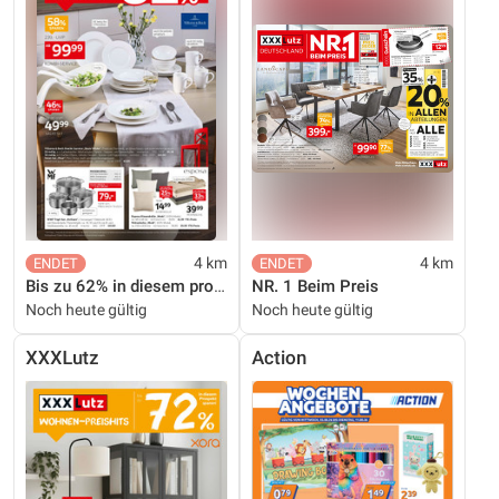
4 km
4 km
Bis zu 62% in diesem prospekt
NR. 1 Beim Preis
Noch heute gültig
Noch heute gültig
XXXLutz
Action