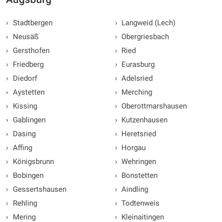
›
Stadtbergen
›
Langweid (Lech)
›
Neusäß
›
Obergriesbach
›
Gersthofen
›
Ried
›
Friedberg
›
Eurasburg
›
Diedorf
›
Adelsried
›
Aystetten
›
Merching
›
Kissing
›
Oberottmarshausen
›
Gablingen
›
Kutzenhausen
›
Dasing
›
Heretsried
›
Affing
›
Horgau
›
Königsbrunn
›
Wehringen
›
Bobingen
›
Bonstetten
›
Gessertshausen
›
Aindling
›
Rehling
›
Todtenweis
›
Mering
›
Kleinaitingen