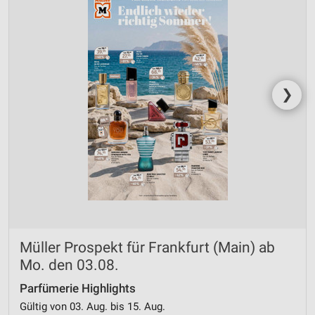
Entwicklung und Verbesserung der Angebote
Verwendung reduzierter Daten zur Auswahl von
Inhalten
IAB-Besonderheiten:
❯
Verwendung genauer Standortdaten
Geräte anhand von aktiv angeforderten
Informationen identifizieren
Nicht-IAB-Verarbeitungszwecke:
Notwendig
Performance
Müller Prospekt für Frankfurt (Main) ab
Funktional
Mo. den 03.08.
Werbung
Parfümerie Highlights
Gültig von 03. Aug. bis 15. Aug.