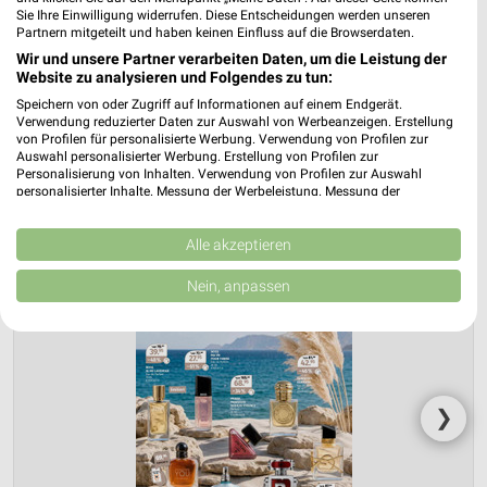
Parfümerie Highlights
Sie Ihre Einwilligung widerrufen. Diese Entscheidungen werden unseren
Partnern mitgeteilt und haben keinen Einfluss auf die Browserdaten.
Gültig von 03. Aug. bis 15. Aug.
Wir und unsere Partner verarbeiten Daten, um die Leistung der
Website zu analysieren und Folgendes zu tun:
📅
Kalendereintrag erstellen
Speichern von oder Zugriff auf Informationen auf einem Endgerät.
Verwendung reduzierter Daten zur Auswahl von Werbeanzeigen. Erstellung
von Profilen für personalisierte Werbung. Verwendung von Profilen zur
PROSPEKT BLÄTTERN
Auswahl personalisierter Werbung. Erstellung von Profilen zur
Personalisierung von Inhalten. Verwendung von Profilen zur Auswahl
personalisierter Inhalte. Messung der Werbeleistung. Messung der
Performance von Inhalten. Analyse von Zielgruppen durch Statistiken oder
Kombinationen von Daten aus verschiedenen Quellen. Entwicklung und
Verbesserung der Angebote. Verwendung reduzierter Daten zur Auswahl
Alle akzeptieren
von Inhalten.
Daten können außerhalb der Europäischen Union weitergegeben und in die
Nein, anpassen
USA gesendet werden.
Ihre Einwilligung und die cookie Richtlinie gelten ausschließlich für diese
Website/App.
Partnerliste anzeigen (1 IAB-Anbieter)
Wir nutzen Ihre Daten für folgende Zwecke:
❯
IAB-Verarbeitungszwecke:
Speichern von oder Zugriff auf Informationen
auf einem Endgerät