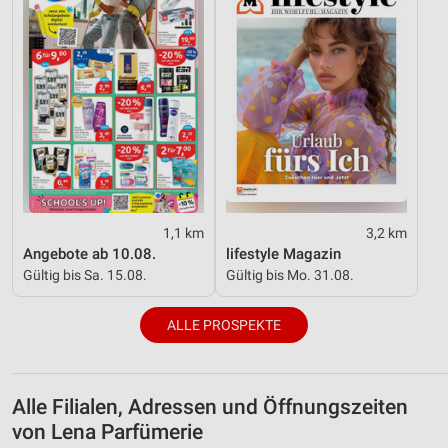
Entwicklung und Verbesserung der Angebote
Verwendung reduzierter Daten zur Auswahl von
Inhalten
IAB-Besonderheiten:
Verwendung genauer Standortdaten
Geräte anhand von aktiv angeforderten
Informationen identifizieren
1,1 km
3,2 km
Nicht-IAB-Verarbeitungszwecke:
Angebote ab 10.08.
lifestyle Magazin
Notwendig
Gültig bis Sa. 15.08.
Gültig bis Mo. 31.08.
Performance
ALLE PROSPEKTE
Funktional
Werbung
Alle Filialen, Adressen und Öffnungszeiten
von Lena Parfümerie