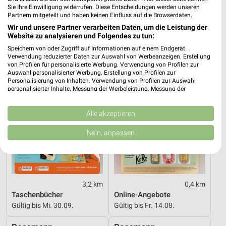
Schuleinleger 2026
Parfümerie Highlights
Sie Ihre Einwilligung widerrufen. Diese Entscheidungen werden unseren
Gültig bis Sa. 29.08.
Gültig bis Sa. 15.08.
Partnern mitgeteilt und haben keinen Einfluss auf die Browserdaten.
Wir und unsere Partner verarbeiten Daten, um die Leistung der
Müller
Rossmann
Website zu analysieren und Folgendes zu tun:
Speichern von oder Zugriff auf Informationen auf einem Endgerät.
Verwendung reduzierter Daten zur Auswahl von Werbeanzeigen. Erstellung
von Profilen für personalisierte Werbung. Verwendung von Profilen zur
Auswahl personalisierter Werbung. Erstellung von Profilen zur
Personalisierung von Inhalten. Verwendung von Profilen zur Auswahl
personalisierter Inhalte. Messung der Werbeleistung. Messung der
Performance von Inhalten. Analyse von Zielgruppen durch Statistiken oder
Kombinationen von Daten aus verschiedenen Quellen. Entwicklung und
Verbesserung der Angebote. Verwendung reduzierter Daten zur Auswahl
Alle akzeptieren
von Inhalten.
Daten können außerhalb der Europäischen Union weitergegeben und in die
Nein, anpassen
USA gesendet werden.
Ihre Einwilligung und die cookie Richtlinie gelten ausschließlich für diese
Website/App.
Partnerliste anzeigen (1 IAB-Anbieter)
Wir nutzen Ihre Daten für folgende Zwecke:
3,2 km
0,4 km
Taschenbücher
Online-Angebote
IAB-Verarbeitungszwecke:
Gültig bis Mi. 30.09.
Gültig bis Fr. 14.08.
Speichern von oder Zugriff auf Informationen
auf einem Endgerät