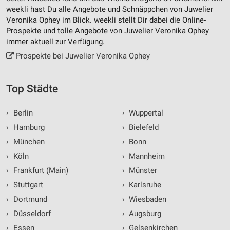
Erstellung von Profilen zur Personalisierung
weekli hast Du alle Angebote und Schnäppchen von Juwelier
von Inhalten
Veronika Ophey im Blick. weekli stellt Dir dabei die Online-
Prospekte und tolle Angebote von Juwelier Veronika Ophey
Verwendung von Profilen zur Auswahl
immer aktuell zur Verfügung.
personalisierter Inhalte
Prospekte bei Juwelier Veronika Ophey
Messung der Werbeleistung
Messung der Performance von Inhalten
Top Städte
Analyse von Zielgruppen durch Statistiken oder
›
Berlin
›
Wuppertal
Kombinationen von Daten aus verschiedenen
Quellen
›
Hamburg
›
Bielefeld
›
München
›
Bonn
Entwicklung und Verbesserung der Angebote
›
Köln
›
Mannheim
Verwendung reduzierter Daten zur Auswahl von
›
Frankfurt (Main)
›
Münster
Inhalten
›
Stuttgart
›
Karlsruhe
IAB-Besonderheiten:
›
Dortmund
›
Wiesbaden
Verwendung genauer Standortdaten
›
Düsseldorf
›
Augsburg
›
Essen
›
Gelsenkirchen
Geräte anhand von aktiv angeforderten