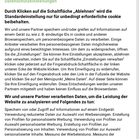
Datenschutzeinstellungen
Durch Klicken auf die Schaltfläche „Ablehnen“ wird die
Standardeinstellung nur für unbedingt erforderliche cookie
beibehalten.
Wir und unsere Partner speichern und/oder greifen auf Informationen auf
einem Gerät zu, wie z. B. eindeutige IDs in cookie und anderen
Browserspeichern, um personenbezogene Daten zu verarbeiten. Einige
Anbieter verarbeiten Ihre personenbezogenen Daten möglicherweise
aufgrund eines berechtigten Interesses. Um dem zu widersprechen, öffnen
Sie die „Einstellungen“. Sie können Ihre Einstellungen akzeptieren, ablehnen
oder verwalten, indem Sie auf die Schaltfläche „Einstellungen verwalten“
klicken oder jederzeit auf die Fingerabdruck-Schaltfläche in der linken
unteren Ecke der Website klicken. Um Ihre Einwilligung zu widerrufen,
1,1 km
1,1 km
klicken Sie auf den Fingerabdruck oder den Link in der Fußzeile der Website
Schuleinleger 2026
Angebote ab 10.08.
und klicken Sie auf den Menüpunkt „Meine Daten“. Auf dieser Seite können
Sie Ihre Einwilligung widerrufen. Diese Entscheidungen werden unseren
Gültig bis Sa. 29.08.
Gültig ab Mo. 10.08.
Partnern mitgeteilt und haben keinen Einfluss auf die Browserdaten.
Wir und unsere Partner verarbeiten Daten, um die Leistung der
Müller
Müller
Website zu analysieren und Folgendes zu tun:
Speichern von oder Zugriff auf Informationen auf einem Endgerät.
Verwendung reduzierter Daten zur Auswahl von Werbeanzeigen. Erstellung
von Profilen für personalisierte Werbung. Verwendung von Profilen zur
Auswahl personalisierter Werbung. Erstellung von Profilen zur
Personalisierung von Inhalten. Verwendung von Profilen zur Auswahl
personalisierter Inhalte. Messung der Werbeleistung. Messung der