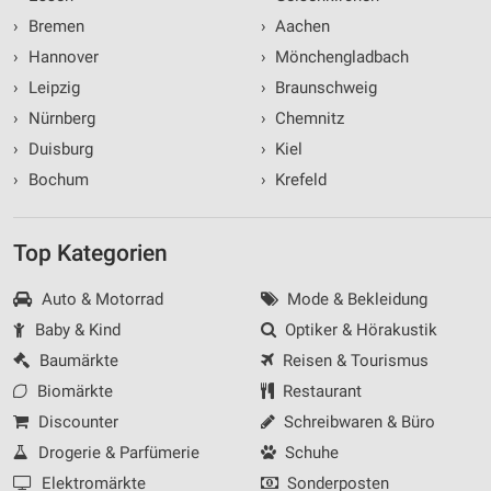
Informationen identifizieren
›
Bremen
›
Aachen
Nicht-IAB-Verarbeitungszwecke:
›
Hannover
›
Mönchengladbach
Notwendig
›
Leipzig
›
Braunschweig
›
Nürnberg
›
Chemnitz
Performance
›
Duisburg
›
Kiel
Funktional
›
Bochum
›
Krefeld
Werbung
Top Kategorien
Auto & Motorrad
Mode & Bekleidung
Baby & Kind
Optiker & Hörakustik
Baumärkte
Reisen & Tourismus
Biomärkte
Restaurant
Discounter
Schreibwaren & Büro
Drogerie & Parfümerie
Schuhe
Elektromärkte
Sonderposten