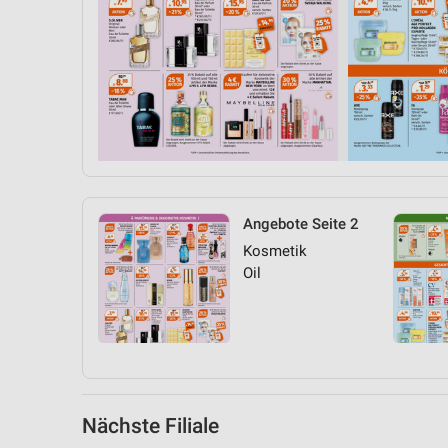
Messung der Performance von Inhalten
Analyse von Zielgruppen durch Statistiken oder Kombinationen 
Quellen
Entwicklung und Verbesserung der Angebote
Verwendung reduzierter Daten zur Auswahl von Inhalten
IAB-Besonderheiten:
Verwendung genauer Standortdaten
Angebote Seite 2
Kosmetik
Geräte anhand von aktiv angeforderten Informationen identifizie
Oil
Nicht-IAB-Verarbeitungszwecke:
Notwendig
Performance
Funktional
Nächste Filiale
Werbung