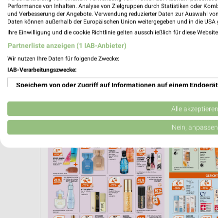
Performance von Inhalten. Analyse von Zielgruppen durch Statistiken oder Kom
und Verbesserung der Angebote. Verwendung reduzierter Daten zur Auswahl von
Daten können außerhalb der Europäischen Union weitergegeben und in die USA 
Ihre Einwilligung und die cookie Richtlinie gelten ausschließlich für diese Websit
Partnerliste anzeigen (1 IAB-Anbieter)
Wir nutzen Ihre Daten für folgende Zwecke:
IAB-Verarbeitungszwecke:
Speichern von oder Zugriff auf Informationen auf einem Endgerät
Verwendung reduzierter Daten zur Auswahl von Werbeanzeigen
Alle akzeptiere
AKTIONEN, RABATTE & GUTSCHEINE
WELLNESS FÜR ZUHAUSE
Erstellung von Profilen für personalisierte Werbung
Nein, anpassen
Verwendung von Profilen zur Auswahl personalisierter Werbung
Erstellung von Profilen zur Personalisierung von Inhalten
Verwendung von Profilen zur Auswahl personalisierter Inhalte
Messung der Werbeleistung