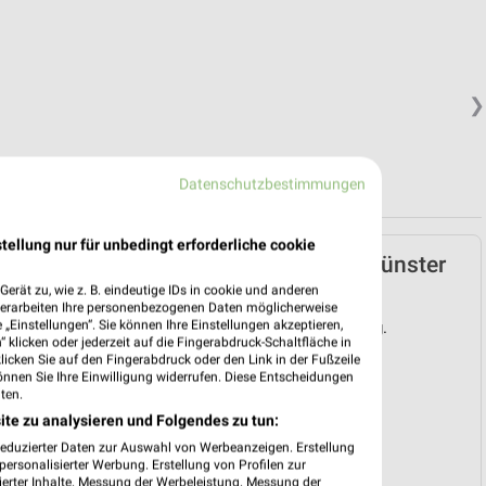
❯
Datenschutzbestimmungen
tellung nur für unbedingt erforderliche cookie
Müller Prospekt für Münster
ab Mo. den 03.08.
erät zu, wie z. B. eindeutige IDs in cookie und anderen
verarbeiten Ihre personenbezogenen Daten möglicherweise
„Einstellungen“. Sie können Ihre Einstellungen akzeptieren,
Gültig von 03. Aug. bis 08. Aug.
 klicken oder jederzeit auf die Fingerabdruck-Schaltfläche in
klicken Sie auf den Fingerabdruck oder den Link in der Fußzeile
📅
Kalendereintrag erstellen
önnen Sie Ihre Einwilligung widerrufen. Diese Entscheidungen
ten.
ite zu analysieren und Folgendes zu tun:
❯
reduzierter Daten zur Auswahl von Werbeanzeigen. Erstellung
PROSPEKT BLÄTTERN
ersonalisierter Werbung. Erstellung von Profilen zur
ierter Inhalte. Messung der Werbeleistung. Messung der