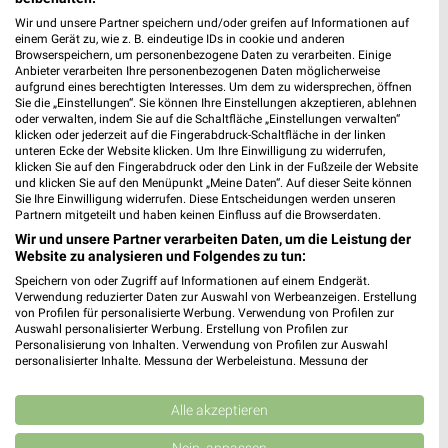
dm
Wir und unsere Partner speichern und/oder greifen auf Informationen auf
AG-Weser-Straße 3
einem Gerät zu, wie z. B. eindeutige IDs in cookie und anderen
❯
28237 Bremen
Browserspeichern, um personenbezogene Daten zu verarbeiten. Einige
Anbieter verarbeiten Ihre personenbezogenen Daten möglicherweise
319,53 km
aufgrund eines berechtigten Interesses. Um dem zu widersprechen, öffnen
Sie die „Einstellungen“. Sie können Ihre Einstellungen akzeptieren, ablehnen
oder verwalten, indem Sie auf die Schaltfläche „Einstellungen verwalten“
klicken oder jederzeit auf die Fingerabdruck-Schaltfläche in der linken
Drogerie & Parfümerie Angebote für Bremen
unteren Ecke der Website klicken. Um Ihre Einwilligung zu widerrufen,
und Umgebung
klicken Sie auf den Fingerabdruck oder den Link in der Fußzeile der Website
und klicken Sie auf den Menüpunkt „Meine Daten“. Auf dieser Seite können
Sie Ihre Einwilligung widerrufen. Diese Entscheidungen werden unseren
6 Prospekte
Partnern mitgeteilt und haben keinen Einfluss auf die Browserdaten.
Wir und unsere Partner verarbeiten Daten, um die Leistung der
Müller
Müller
Website zu analysieren und Folgendes zu tun:
Speichern von oder Zugriff auf Informationen auf einem Endgerät.
Verwendung reduzierter Daten zur Auswahl von Werbeanzeigen. Erstellung
von Profilen für personalisierte Werbung. Verwendung von Profilen zur
Auswahl personalisierter Werbung. Erstellung von Profilen zur
Personalisierung von Inhalten. Verwendung von Profilen zur Auswahl
personalisierter Inhalte. Messung der Werbeleistung. Messung der
Performance von Inhalten. Analyse von Zielgruppen durch Statistiken oder
Kombinationen von Daten aus verschiedenen Quellen. Entwicklung und
Verbesserung der Angebote. Verwendung reduzierter Daten zur Auswahl
Alle akzeptieren
von Inhalten.
Daten können außerhalb der Europäischen Union weitergegeben und in die
Nein, anpassen