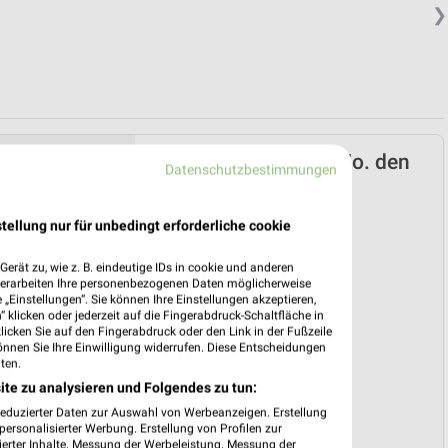
❯
BUDNI Prospekt ab Mo. den
Datenschutzbestimmungen
06.07.
Schuleinleger 2026
tellung nur für unbedingt erforderliche cookie
Gültig von 06. Jul. bis 29. Aug.
erät zu, wie z. B. eindeutige IDs in cookie und anderen
📅
Kalendereintrag erstellen
verarbeiten Ihre personenbezogenen Daten möglicherweise
„Einstellungen“. Sie können Ihre Einstellungen akzeptieren,
 klicken oder jederzeit auf die Fingerabdruck-Schaltfläche in
❯
klicken Sie auf den Fingerabdruck oder den Link in der Fußzeile
PROSPEKT BLÄTTERN
önnen Sie Ihre Einwilligung widerrufen. Diese Entscheidungen
ten.
ite zu analysieren und Folgendes zu tun:
reduzierter Daten zur Auswahl von Werbeanzeigen. Erstellung
ersonalisierter Werbung. Erstellung von Profilen zur
ierter Inhalte. Messung der Werbeleistung. Messung der