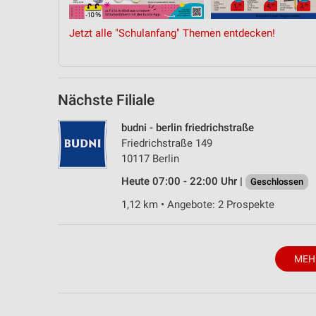
Messung der Performance von Inhalten
Jetzt alle "Schulanfang" Themen entdecken!
Analyse von Zielgruppen durch Statistiken oder Kombinationen 
Quellen
Entwicklung und Verbesserung der Angebote
Nächste Filiale
Verwendung reduzierter Daten zur Auswahl von Inhalten
budni - berlin friedrichstraße
IAB-Besonderheiten:
Friedrichstraße 149
Verwendung genauer Standortdaten
10117 Berlin
Heute 07:00 - 22:00 Uhr |
Geschlossen
Geräte anhand von aktiv angeforderten Informationen identifizie
1,12 km • Angebote: 2 Prospekte
Nicht-IAB-Verarbeitungszwecke:
Notwendig
Performance
MEH
Funktional
Werbung