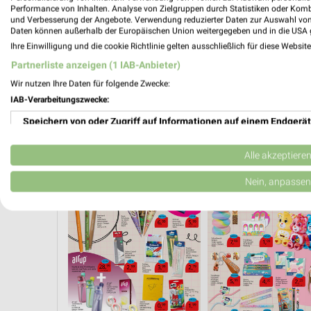
Performance von Inhalten. Analyse von Zielgruppen durch Statistiken oder Kom
und Verbesserung der Angebote. Verwendung reduzierter Daten zur Auswahl von
Daten können außerhalb der Europäischen Union weitergegeben und in die USA 
Ihre Einwilligung und die cookie Richtlinie gelten ausschließlich für diese Websit
Partnerliste anzeigen (1 IAB-Anbieter)
Wir nutzen Ihre Daten für folgende Zwecke:
SCHULE
SCHULANFANG
IAB-Verarbeitungszwecke:
Speichern von oder Zugriff auf Informationen auf einem Endgerät
Verwendung reduzierter Daten zur Auswahl von Werbeanzeigen
Alle akzeptiere
Erstellung von Profilen für personalisierte Werbung
Nein, anpassen
Verwendung von Profilen zur Auswahl personalisierter Werbung
Erstellung von Profilen zur Personalisierung von Inhalten
Verwendung von Profilen zur Auswahl personalisierter Inhalte
Messung der Werbeleistung