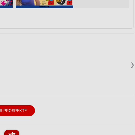
von Daten aus verschiedenen
❯
ren
R PROSPEKTE