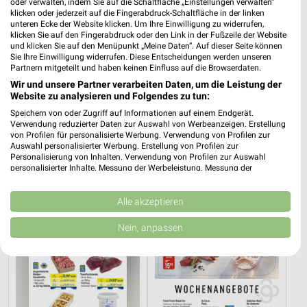
oder verwalten, indem Sie auf die Schaltfläche „Einstellungen verwalten“
klicken oder jederzeit auf die Fingerabdruck-Schaltfläche in der linken
unteren Ecke der Website klicken. Um Ihre Einwilligung zu widerrufen,
klicken Sie auf den Fingerabdruck oder den Link in der Fußzeile der Website
und klicken Sie auf den Menüpunkt „Meine Daten“. Auf dieser Seite können
Sie Ihre Einwilligung widerrufen. Diese Entscheidungen werden unseren
Partnern mitgeteilt und haben keinen Einfluss auf die Browserdaten.
Wir und unsere Partner verarbeiten Daten, um die Leistung der
Website zu analysieren und Folgendes zu tun:
2,9 km
2,9 km
Speichern von oder Zugriff auf Informationen auf einem Endgerät.
App Deals
NonFood
Verwendung reduzierter Daten zur Auswahl von Werbeanzeigen. Erstellung
Gültig ab Mo. 10.08.
Gültig ab Mo. 10.08.
von Profilen für personalisierte Werbung. Verwendung von Profilen zur
Auswahl personalisierter Werbung. Erstellung von Profilen zur
Personalisierung von Inhalten. Verwendung von Profilen zur Auswahl
METRO
GALERIA Markthalle
personalisierter Inhalte. Messung der Werbeleistung. Messung der
Performance von Inhalten. Analyse von Zielgruppen durch Statistiken oder
Kombinationen von Daten aus verschiedenen Quellen. Entwicklung und
Verbesserung der Angebote. Verwendung reduzierter Daten zur Auswahl
Alle akzeptieren
von Inhalten.
Daten können außerhalb der Europäischen Union weitergegeben und in die
Nein, anpassen
USA gesendet werden.
Ihre Einwilligung und die cookie Richtlinie gelten ausschließlich für diese
Website/App.
Partnerliste anzeigen (1 IAB-Anbieter)
Wir nutzen Ihre Daten für folgende Zwecke: