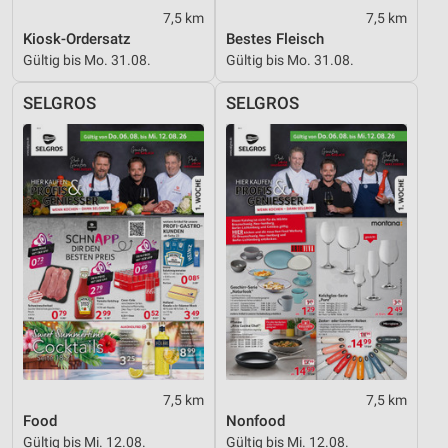
7,5 km
7,5 km
Analyse von Zielgruppen durch Statistiken oder
Kombinationen von Daten aus verschiedenen
Kiosk-Ordersatz
Bestes Fleisch
Quellen
Gültig bis Mo. 31.08.
Gültig bis Mo. 31.08.
Entwicklung und Verbesserung der Angebote
SELGROS
SELGROS
Verwendung reduzierter Daten zur Auswahl von
Inhalten
IAB-Besonderheiten:
Verwendung genauer Standortdaten
Geräte anhand von aktiv angeforderten
Informationen identifizieren
Nicht-IAB-Verarbeitungszwecke:
Notwendig
Performance
7,5 km
7,5 km
Food
Nonfood
Funktional
Gültig bis Mi. 12.08.
Gültig bis Mi. 12.08.