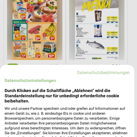
1,1 km
2,9 km
Angebote ab 10.08.
Monats-Menü August 2026
Datenschutzbestimmungen
Gültig ab Mo. 10.08.
Gültig bis Mo. 31.08.
Datenschutzeinstellungen
Durch Klicken auf die Schaltfläche „Ablehnen“ wird die
METRO
METRO
Standardeinstellung nur für unbedingt erforderliche cookie
beibehalten.
Wir und unsere Partner speichern und/oder greifen auf Informationen auf
einem Gerät zu, wie z. B. eindeutige IDs in cookie und anderen
Browserspeichern, um personenbezogene Daten zu verarbeiten. Einige
Anbieter verarbeiten Ihre personenbezogenen Daten möglicherweise
aufgrund eines berechtigten Interesses. Um dem zu widersprechen, öffnen
Sie die „Einstellungen“. Sie können Ihre Einstellungen akzeptieren, ablehnen