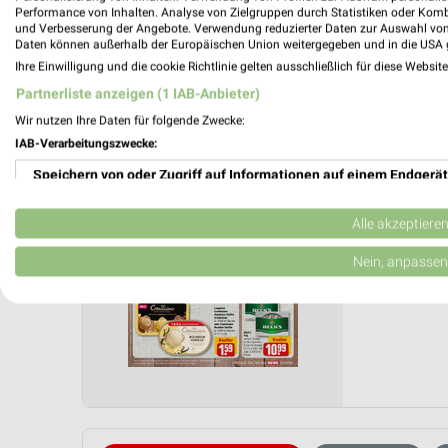
Performance von Inhalten. Analyse von Zielgruppen durch Statistiken oder Kom
und Verbesserung der Angebote. Verwendung reduzierter Daten zur Auswahl von
Daten können außerhalb der Europäischen Union weitergegeben und in die USA 
nahkauf
Ihre Einwilligung und die cookie Richtlinie gelten ausschließlich für diese Websit
Gültig von
Partnerliste anzeigen (1 IAB-Anbieter)
📅
Kalende
Wir nutzen Ihre Daten für folgende Zwecke:
IAB-Verarbeitungszwecke:
Speichern von oder Zugriff auf Informationen auf einem Endgerät
PROSP
❯
Verwendung reduzierter Daten zur Auswahl von Werbeanzeigen
Alle akzeptiere
Erstellung von Profilen für personalisierte Werbung
Nein, anpassen
Verwendung von Profilen zur Auswahl personalisierter Werbung
Erstellung von Profilen zur Personalisierung von Inhalten
Verwendung von Profilen zur Auswahl personalisierter Inhalte
Messung der Werbeleistung