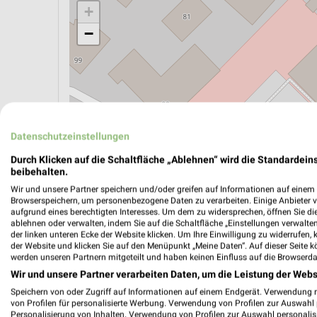
+
−
Datenschutzeinstellungen
Durch Klicken auf die Schaltfläche „Ablehnen“ wird die Standardeins
beibehalten.
Wir und unsere Partner speichern und/oder greifen auf Informationen auf einem G
Browserspeichern, um personenbezogene Daten zu verarbeiten. Einige Anbieter 
aufgrund eines berechtigten Interesses. Um dem zu widersprechen, öffnen Sie die 
ablehnen oder verwalten, indem Sie auf die Schaltfläche „Einstellungen verwalten“
ÖPNV ANZEIGEN
LADESÄULEN ANZEIGE
der linken unteren Ecke der Website klicken. Um Ihre Einwilligung zu widerrufen, 
der Website und klicken Sie auf den Menüpunkt „Meine Daten“. Auf dieser Seite k
werden unseren Partnern mitgeteilt und haben keinen Einfluss auf die Browserda
Wir und unsere Partner verarbeiten Daten, um die Leistung der Webs
Aktuelle Angebote in dieser Filiale
Speichern von oder Zugriff auf Informationen auf einem Endgerät. Verwendung 
Anzahl Prospekte: 1
von Profilen für personalisierte Werbung. Verwendung von Profilen zur Auswahl p
Personalisierung von Inhalten. Verwendung von Profilen zur Auswahl personalis
Letztes Prospektupdate: vor 6 Tagen