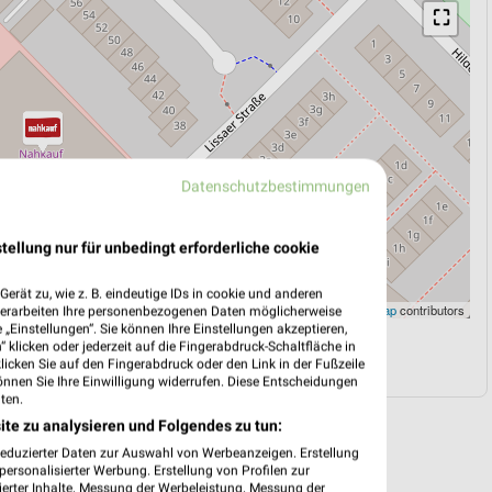
⛶
Datenschutzbestimmungen
tellung nur für unbedingt erforderliche cookie
erät zu, wie z. B. eindeutige IDs in cookie und anderen
Leaflet
|
©
OpenStreetMap
contributors
verarbeiten Ihre personenbezogenen Daten möglicherweise
„Einstellungen“. Sie können Ihre Einstellungen akzeptieren,
 klicken oder jederzeit auf die Fingerabdruck-Schaltfläche in
N
NAVIGATION MIT GOOGLE/IOS MAPS
klicken Sie auf den Fingerabdruck oder den Link in der Fußzeile
önnen Sie Ihre Einwilligung widerrufen. Diese Entscheidungen
ten.
ite zu analysieren und Folgendes zu tun:
reduzierter Daten zur Auswahl von Werbeanzeigen. Erstellung
ersonalisierter Werbung. Erstellung von Profilen zur
ierter Inhalte. Messung der Werbeleistung. Messung der