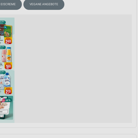
EISCREME
VEGANE ANGEBOTE
von Daten aus verschiedenen
ren