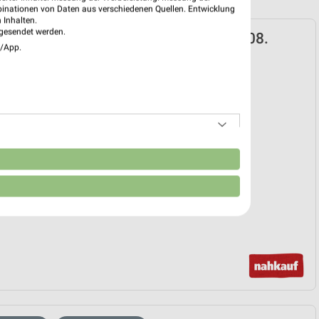
binationen von Daten aus verschiedenen Quellen. Entwicklung
 Inhalten.
gesendet werden.
 Prospekt für Bremen ab Mo. den 03.08.
e/App.
 03. Aug. bis 08. Aug.
reintrag erstellen
EKT BLÄTTERN
n