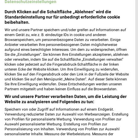
Datenschutzeinstellungen
Durch Klicken auf die Schaltfläche „Ablehnen“ wird die
Standardeinstellung nur für unbedingt erforderliche cookie
beibehalten.
Wir und unsere Partner speichern und/oder greifen auf Informationen auf
einem Gerät zu, wie z. B. eindeutige IDs in cookie und anderen
Browserspeichern, um personenbezogene Daten zu verarbeiten. Einige
Anbieter verarbeiten Ihre personenbezogenen Daten möglicherweise
aufgrund eines berechtigten Interesses. Um dem zu widersprechen, öffnen
Sie die „Einstellungen“. Sie können Ihre Einstellungen akzeptieren, ablehnen
2,9 km
2,9 km
oder verwalten, indem Sie auf die Schaltfläche „Einstellungen verwalten“
Food
NonFood
klicken oder jederzeit auf die Fingerabdruck-Schaltfläche in der linken
unteren Ecke der Website klicken. Um Ihre Einwilligung zu widerrufen,
Noch heute gültig
Noch heute gültig
klicken Sie auf den Fingerabdruck oder den Link in der Fußzeile der Website
und klicken Sie auf den Menüpunkt „Meine Daten“. Auf dieser Seite können
METRO
GALERIA Markthalle
Sie Ihre Einwilligung widerrufen. Diese Entscheidungen werden unseren
Partnern mitgeteilt und haben keinen Einfluss auf die Browserdaten.
Wir und unsere Partner verarbeiten Daten, um die Leistung der
Website zu analysieren und Folgendes zu tun:
Speichern von oder Zugriff auf Informationen auf einem Endgerät.
Verwendung reduzierter Daten zur Auswahl von Werbeanzeigen. Erstellung
von Profilen für personalisierte Werbung. Verwendung von Profilen zur
Auswahl personalisierter Werbung. Erstellung von Profilen zur
Personalisierung von Inhalten. Verwendung von Profilen zur Auswahl
personalisierter Inhalte. Messung der Werbeleistung. Messung der