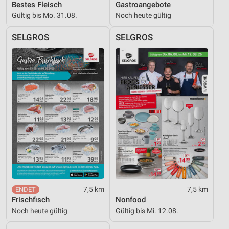
Geräte anhand von aktiv angeforderten
Bestes Fleisch
Gastroangebote
Informationen identifizieren
Gültig bis Mo. 31.08.
Noch heute gültig
Nicht-IAB-Verarbeitungszwecke:
SELGROS
SELGROS
Notwendig
Performance
Funktional
Werbung
7,5 km
7,5 km
Frischfisch
Nonfood
Noch heute gültig
Gültig bis Mi. 12.08.