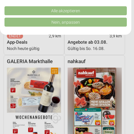
Performance von Inhalten. Analyse von Zielgruppen durch Statistiken oder
Kombinationen von Daten aus verschiedenen Quellen. Entwicklung und
Verbesserung der Angebote. Verwendung reduzierter Daten zur Auswahl
Alle akzeptieren
von Inhalten.
Daten können außerhalb der Europäischen Union weitergegeben und in die
Nein, anpassen
USA gesendet werden.
Ihre Einwilligung und die cookie Richtlinie gelten ausschließlich für diese
2,9 km
3,9 km
Website/App.
App-Deals
Angebote ab 03.08.
Partnerliste anzeigen (1 IAB-Anbieter)
Noch heute gültig
Gültig bis So. 16.08.
Wir nutzen Ihre Daten für folgende Zwecke:
IAB-Verarbeitungszwecke:
GALERIA Markthalle
nahkauf
Speichern von oder Zugriff auf Informationen
auf einem Endgerät
Verwendung reduzierter Daten zur Auswahl von
Werbeanzeigen
Erstellung von Profilen für personalisierte
Werbung
Verwendung von Profilen zur Auswahl
personalisierter Werbung