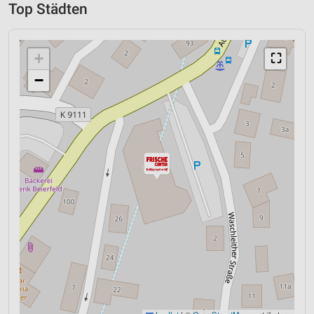
Top Städten
+
⛶
−