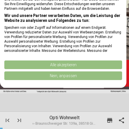
Sie Ihre Einwilligung widerrufen. Diese Entscheidungen werden unseren
Partnern mitgeteilt und haben keinen Einfluss auf die Browserdaten.
Wir und unsere Partner verarbeiten Daten, um die Leistung der
Website zu analysieren und Folgendes zu tun:
Speichern von oder Zugriff auf Informationen auf einem Endgerät.
Verwendung reduzierter Daten zur Auswahl von Werbeanzeigen. Erstellung
von Profilen für personalisierte Werbung. Verwendung von Profilen zur
Auswahl personalisierter Werbung. Erstellung von Profilen zur
Personalisierung von Inhalten. Verwendung von Profilen zur Auswahl
personalisierter Inhalte. Messung der Werbeleistung. Messung der
Performance von Inhalten. Analyse von Zielgruppen durch Statistiken oder
Kombinationen von Daten aus verschiedenen Quellen. Entwicklung und
Verbesserung der Angebote. Verwendung reduzierter Daten zur Auswahl
Alle akzeptieren
von Inhalten.
reply
Daten können außerhalb der Europäischen Union weitergegeben und in die
Nein, anpassen
USA gesendet werden.
Ihre Einwilligung und die cookie Richtlinie gelten ausschließlich für diese
Website/App.
Partnerliste anzeigen (1 IAB-Anbieter)
Wir nutzen Ihre Daten für folgende Zwecke:
IAB-Verarbeitungszwecke:
Opti Wohnwelt
first_page
last_page
store

Speichern von oder Zugriff auf Informationen
›› Braunschweiger Str. 139a, 38518 Gifhorn
auf einem Endgerät