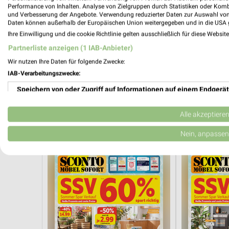
Performance von Inhalten. Analyse von Zielgruppen durch Statistiken oder Kom
und Verbesserung der Angebote. Verwendung reduzierter Daten zur Auswahl von
Daten können außerhalb der Europäischen Union weitergegeben und in die USA 
Ihre Einwilligung und die cookie Richtlinie gelten ausschließlich für diese Websit
Partnerliste anzeigen (1 IAB-Anbieter)
Wir nutzen Ihre Daten für folgende Zwecke:
IAB-Verarbeitungszwecke:
Speichern von oder Zugriff auf Informationen auf einem Endgerät
0,4 km
Spare bis zu 70%
Gartenabverk
Verwendung reduzierter Daten zur Auswahl von Werbeanzeigen
Gültig bis Sa. 15.08.
Gültig bis Sa. 
Alle akzeptiere
Erstellung von Profilen für personalisierte Werbung
Sconto Möbel
Sconto Möb
Nein, anpassen
Verwendung von Profilen zur Auswahl personalisierter Werbung
Erstellung von Profilen zur Personalisierung von Inhalten
Verwendung von Profilen zur Auswahl personalisierter Inhalte
Messung der Werbeleistung