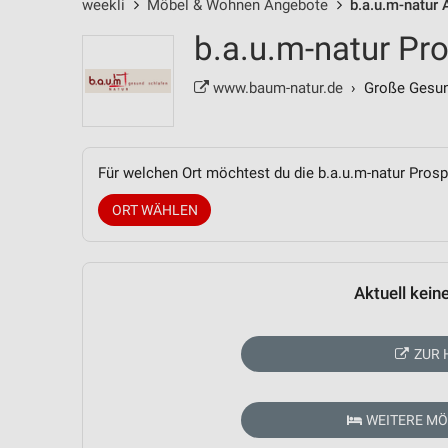
weekli
Möbel & Wohnen Angebote
b.a.u.m-natur
b.a.u.m-natur Pr
www.baum-natur.de
› Große Gesun
Für welchen Ort möchtest du die b.a.u.m-natur Pro
ORT WÄHLEN
Aktuell kein
ZUR 
WEITERE M