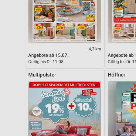
Messung der Performance von Inhalten
Analyse von Zielgruppen durch Statistiken oder Kombinationen 
Quellen
Entwicklung und Verbesserung der Angebote
Verwendung reduzierter Daten zur Auswahl von Inhalten
4,2 km
Angebote ab 15.07.
Angebote ab 
IAB-Besonderheiten:
Gültig bis Di. 11.08.
Gültig bis Di. 1
Verwendung genauer Standortdaten
Multipolster
Höffner
Geräte anhand von aktiv angeforderten Informationen identifizie
Nicht-IAB-Verarbeitungszwecke:
Notwendig
Performance
Funktional
Werbung