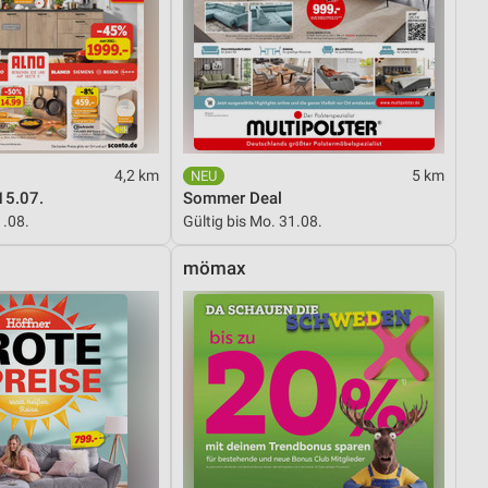
von Daten aus verschiedenen
4,2 km
5 km
15.07.
Sommer Deal
1.08.
Gültig bis Mo. 31.08.
mömax
ren