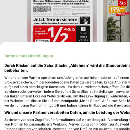
Datenschutzeinstellungen
25,2 km
Badezimmer-Testerinnen
Wohnen-Preis
Durch Klicken auf die Schaltfläche „Ablehnen“ wird die Standardeins
Noch heute gültig
Gültig bis Fr. 1
beibehalten.
Wir und unsere Partner speichern und/oder greifen auf Informationen auf einem G
JYSK
JYSK
Browserspeichern, um personenbezogene Daten zu verarbeiten. Einige Anbieter 
aufgrund eines berechtigten Interesses. Um dem zu widersprechen, öffnen Sie die 
ablehnen oder verwalten, indem Sie auf die Schaltfläche „Einstellungen verwalten“
der linken unteren Ecke der Website klicken. Um Ihre Einwilligung zu widerrufen, 
der Website und klicken Sie auf den Menüpunkt „Meine Daten“. Auf dieser Seite k
werden unseren Partnern mitgeteilt und haben keinen Einfluss auf die Browserda
Wir und unsere Partner verarbeiten Daten, um die Leistung der Webs
Speichern von oder Zugriff auf Informationen auf einem Endgerät. Verwendung 
von Profilen für personalisierte Werbung. Verwendung von Profilen zur Auswahl p
Personalisierung von Inhalten. Verwendung von Profilen zur Auswahl personalis