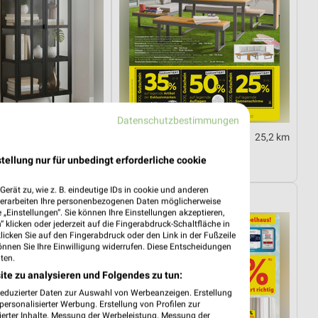
Datenschutzbestimmungen
25,2 km
25,2 km
hits
Gartenmöbel-Abverkauf
tellung nur für unbedingt erforderliche cookie
4.08.
Gültig bis Fr. 28.08.
erät zu, wie z. B. eindeutige IDs in cookie und anderen
Sconto Möbel
verarbeiten Ihre personenbezogenen Daten möglicherweise
„Einstellungen“. Sie können Ihre Einstellungen akzeptieren,
 klicken oder jederzeit auf die Fingerabdruck-Schaltfläche in
klicken Sie auf den Fingerabdruck oder den Link in der Fußzeile
önnen Sie Ihre Einwilligung widerrufen. Diese Entscheidungen
ten.
ite zu analysieren und Folgendes zu tun:
reduzierter Daten zur Auswahl von Werbeanzeigen. Erstellung
ersonalisierter Werbung. Erstellung von Profilen zur
ierter Inhalte. Messung der Werbeleistung. Messung der