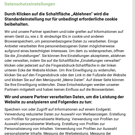
Datenschutzeinstellungen
Durch Klicken auf die Schaltfläche „Ablehnen“ wird die
Standardeinstellung nur für unbedingt erforderliche cookie
beibehalten.
Wir und unsere Partner speichern und/oder greifen auf Informationen auf
25,2 km
0,4 km
einem Gerät zu, wie z. B. eindeutige IDs in cookie und anderen
Wohnideen so individuell wie du!
Gartenabverkauf
Browserspeichern, um personenbezogene Daten zu verarbeiten. Einige
Anbieter verarbeiten Ihre personenbezogenen Daten möglicherweise
Gültig bis Fr. 14.08.
Gültig bis Sa. 15.08.
aufgrund eines berechtigten Interesses. Um dem zu widersprechen, öffnen
Sie die „Einstellungen“. Sie können Ihre Einstellungen akzeptieren, ablehnen
JYSK
Sconto Möbel
oder verwalten, indem Sie auf die Schaltfläche „Einstellungen verwalten“
klicken oder jederzeit auf die Fingerabdruck-Schaltfläche in der linken
unteren Ecke der Website klicken. Um Ihre Einwilligung zu widerrufen,
klicken Sie auf den Fingerabdruck oder den Link in der Fußzeile der Website
und klicken Sie auf den Menüpunkt „Meine Daten“. Auf dieser Seite können
Sie Ihre Einwilligung widerrufen. Diese Entscheidungen werden unseren
Partnern mitgeteilt und haben keinen Einfluss auf die Browserdaten.
Wir und unsere Partner verarbeiten Daten, um die Leistung der
Website zu analysieren und Folgendes zu tun:
Speichern von oder Zugriff auf Informationen auf einem Endgerät.
Verwendung reduzierter Daten zur Auswahl von Werbeanzeigen. Erstellung
von Profilen für personalisierte Werbung. Verwendung von Profilen zur
Auswahl personalisierter Werbung. Erstellung von Profilen zur
Personalisierung von Inhalten. Verwendung von Profilen zur Auswahl
personalisierter Inhalte. Messung der Werbeleistung. Messung der