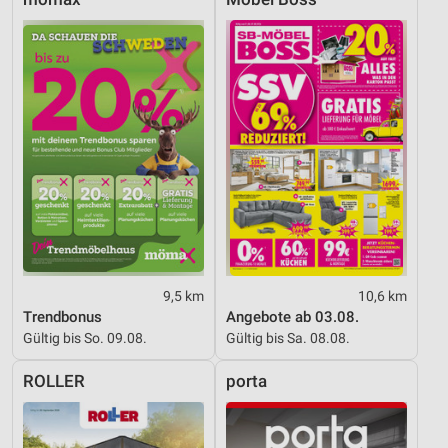
Geräte anhand von aktiv angeforderten
Informationen identifizieren
Nicht-IAB-Verarbeitungszwecke:
Notwendig
Performance
Funktional
Werbung
9,5 km
10,6 km
Trendbonus
Angebote ab 03.08.
Gültig bis So. 09.08.
Gültig bis Sa. 08.08.
ROLLER
porta