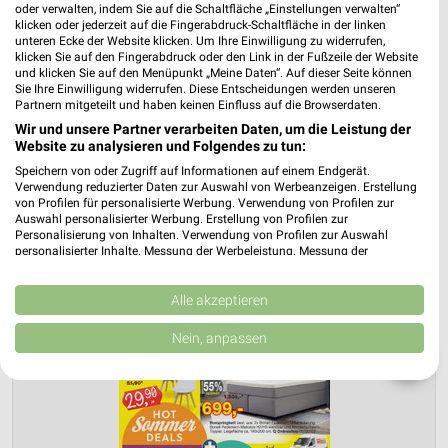
oder verwalten, indem Sie auf die Schaltfläche „Einstellungen verwalten“
klicken oder jederzeit auf die Fingerabdruck-Schaltfläche in der linken
unteren Ecke der Website klicken. Um Ihre Einwilligung zu widerrufen,
klicken Sie auf den Fingerabdruck oder den Link in der Fußzeile der Website
und klicken Sie auf den Menüpunkt „Meine Daten“. Auf dieser Seite können
Sie Ihre Einwilligung widerrufen. Diese Entscheidungen werden unseren
Jetzt alle "Waschmaschinen, Trockner & Kühlschrank"
Partnern mitgeteilt und haben keinen Einfluss auf die Browserdaten.
Themen entdecken!
Wir und unsere Partner verarbeiten Daten, um die Leistung der
Website zu analysieren und Folgendes zu tun:
Speichern von oder Zugriff auf Informationen auf einem Endgerät.
Verwendung reduzierter Daten zur Auswahl von Werbeanzeigen. Erstellung
von Profilen für personalisierte Werbung. Verwendung von Profilen zur
Auswahl personalisierter Werbung. Erstellung von Profilen zur
Personalisierung von Inhalten. Verwendung von Profilen zur Auswahl
personalisierter Inhalte. Messung der Werbeleistung. Messung der
Performance von Inhalten. Analyse von Zielgruppen durch Statistiken oder
Kombinationen von Daten aus verschiedenen Quellen. Entwicklung und
Verbesserung der Angebote. Verwendung reduzierter Daten zur Auswahl
Alle akzeptieren
von Inhalten.
Daten können außerhalb der Europäischen Union weitergegeben und in die
Nein, anpassen
USA gesendet werden.
❯
Ihre Einwilligung und die cookie Richtlinie gelten ausschließlich für diese
Website/App.
Partnerliste anzeigen (1 IAB-Anbieter)
Wir nutzen Ihre Daten für folgende Zwecke: