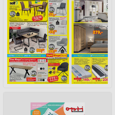
Analyse von Zielgruppen durch Statistiken oder
Kombinationen von Daten aus verschiedenen
Quellen
Entwicklung und Verbesserung der Angebote
Verwendung reduzierter Daten zur Auswahl von
Inhalten
IAB-Besonderheiten:
Verwendung genauer Standortdaten
Geräte anhand von aktiv angeforderten
Informationen identifizieren
Nicht-IAB-Verarbeitungszwecke:
Notwendig
Performance
Funktional