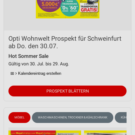
IAB-Verarbeitungszwecke:
Speichern von oder Zugriff auf Informationen
auf einem Endgerät
Verwendung reduzierter Daten zur Auswahl von
Werbeanzeigen
Opti Wohnwelt Prospekt für Schweinfurt
ab Do. den 30.07.
Erstellung von Profilen für personalisierte
Werbung
Hot Sommer Sale
Gültig von 30. Jul. bis 29. Aug.
Verwendung von Profilen zur Auswahl
personalisierter Werbung
📅
Kalendereintrag erstellen
Erstellung von Profilen zur Personalisierung
von Inhalten
PROSPEKT BLÄTTERN
Verwendung von Profilen zur Auswahl
personalisierter Inhalte
Messung der Werbeleistung
MÖBEL
WASCHMASCHINEN, TROCKNER & KÜHLSCHRANK
KÜHLSCH
Messung der Performance von Inhalten