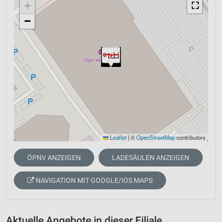
+
⛶
−
Leaflet
|
©
OpenStreetMap
contributors
ÖPNV ANZEIGEN
LADESÄULEN ANZEIGEN
NAVIGATION MIT GOOGLE/IOS MAPS
Aktuelle Angebote in dieser Filiale