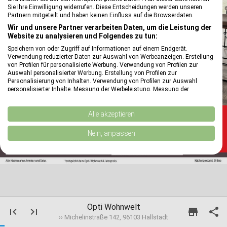
Sie Ihre Einwilligung widerrufen. Diese Entscheidungen werden unseren
Partnern mitgeteilt und haben keinen Einfluss auf die Browserdaten.
Wir und unsere Partner verarbeiten Daten, um die Leistung der
Website zu analysieren und Folgendes zu tun:
Speichern von oder Zugriff auf Informationen auf einem Endgerät.
Verwendung reduzierter Daten zur Auswahl von Werbeanzeigen. Erstellung
von Profilen für personalisierte Werbung. Verwendung von Profilen zur
Auswahl personalisierter Werbung. Erstellung von Profilen zur
Personalisierung von Inhalten. Verwendung von Profilen zur Auswahl
personalisierter Inhalte. Messung der Werbeleistung. Messung der
Performance von Inhalten. Analyse von Zielgruppen durch Statistiken oder
Kombinationen von Daten aus verschiedenen Quellen. Entwicklung und
Verbesserung der Angebote. Verwendung reduzierter Daten zur Auswahl
Alle akzeptieren
von Inhalten.
reply
Daten können außerhalb der Europäischen Union weitergegeben und in die
Nein, anpassen
USA gesendet werden.
Ihre Einwilligung und die cookie Richtlinie gelten ausschließlich für diese
Website/App.
Partnerliste anzeigen (1 IAB-Anbieter)
Wir nutzen Ihre Daten für folgende Zwecke:
IAB-Verarbeitungszwecke:
Opti Wohnwelt
first_page
last_page
store

Speichern von oder Zugriff auf Informationen
›› Michelinstraße 142, 96103 Hallstadt
auf einem Endgerät