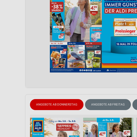
Messung der Performance von Inhalten
Analyse von Zielgruppen durch Statistiken oder Kombinationen 
Quellen
Entwicklung und Verbesserung der Angebote
Verwendung reduzierter Daten zur Auswahl von Inhalten
IAB-Besonderheiten:
Verwendung genauer Standortdaten
Geräte anhand von aktiv angeforderten Informationen identifizie
Nicht-IAB-Verarbeitungszwecke:
Notwendig
ANGEBOTE AB DONNERSTAG
ANGEBOTE AB FREITAG
Performance
Funktional
Werbung