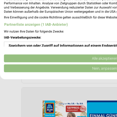
Performance von Inhalten. Analyse von Zielgruppen durch Statistiken oder Kom
und Verbesserung der Angebote. Verwendung reduzierter Daten zur Auswahl von
Daten können außerhalb der Europäischen Union weitergegeben und in die USA 
Ihre Einwilligung und die cookie Richtlinie gelten ausschließlich für diese Websit
Partnerliste anzeigen (1 IAB-Anbieter)
Wir nutzen Ihre Daten für folgende Zwecke:
IAB-Verarbeitungszwecke:
Speichern von oder Zugriff auf Informationen auf einem Endgerät
Verwendung reduzierter Daten zur Auswahl von Werbeanzeigen
Alle akzeptiere
Erstellung von Profilen für personalisierte Werbung
Nein, anpassen
Jetzt alle "Angebote ab Donnerstag" Themen entdec
Verwendung von Profilen zur Auswahl personalisierter Werbung
Erstellung von Profilen zur Personalisierung von Inhalten
Verwendung von Profilen zur Auswahl personalisierter Inhalte
Messung der Werbeleistung