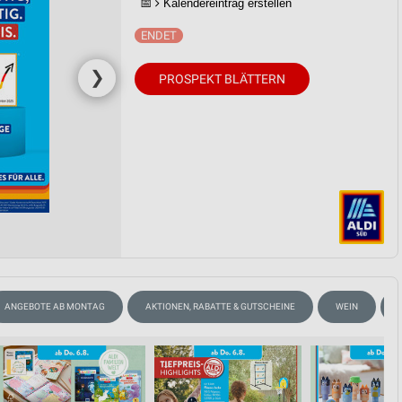
📅
Kalendereintrag erstellen
von Daten aus verschiedenen
❯
PROSPEKT BLÄTTERN
ren
ANGEBOTE AB MONTAG
AKTIONEN, RABATTE & GUTSCHEINE
WEIN