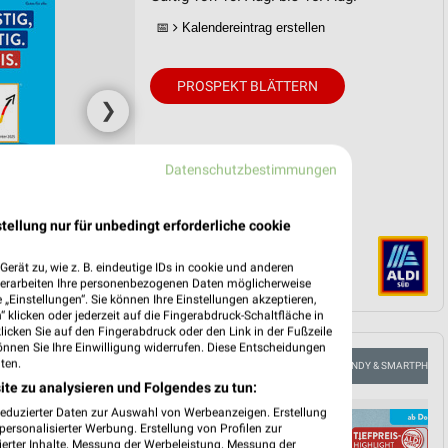
📅
Kalendereintrag erstellen
PROSPEKT BLÄTTERN
❯
Datenschutzbestimmungen
tellung nur für unbedingt erforderliche cookie
erät zu, wie z. B. eindeutige IDs in cookie und anderen
verarbeiten Ihre personenbezogenen Daten möglicherweise
„Einstellungen“. Sie können Ihre Einstellungen akzeptieren,
 klicken oder jederzeit auf die Fingerabdruck-Schaltfläche in
klicken Sie auf den Fingerabdruck oder den Link in der Fußzeile
önnen Sie Ihre Einwilligung widerrufen. Diese Entscheidungen
ten.
FLEISCH & WURST
AKTIONEN, RABATTE & GUTSCHEINE
HANDY & SMARTPHONE
ite zu analysieren und Folgendes zu tun:
reduzierter Daten zur Auswahl von Werbeanzeigen. Erstellung
ersonalisierter Werbung. Erstellung von Profilen zur
ierter Inhalte. Messung der Werbeleistung. Messung der