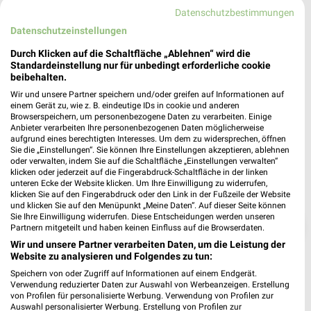
❯
76133 Karlsruhe
Datenschutzbestimmungen
Datenschutzeinstellungen
Heute 09:30 - 20:00 Uhr |
Geöffnet
Durch Klicken auf die Schaltfläche „Ablehnen“ wird die
525,31 km • Angebote: 7 Prospekte
Standardeinstellung nur für unbedingt erforderliche cookie
beibehalten.
Wir und unsere Partner speichern und/oder greifen auf Informationen auf
einem Gerät zu, wie z. B. eindeutige IDs in cookie und anderen
Browserspeichern, um personenbezogene Daten zu verarbeiten. Einige
Anbieter verarbeiten Ihre personenbezogenen Daten möglicherweise
aufgrund eines berechtigten Interesses. Um dem zu widersprechen, öffnen
Sie die „Einstellungen“. Sie können Ihre Einstellungen akzeptieren, ablehnen
oder verwalten, indem Sie auf die Schaltfläche „Einstellungen verwalten“
klicken oder jederzeit auf die Fingerabdruck-Schaltfläche in der linken
unteren Ecke der Website klicken. Um Ihre Einwilligung zu widerrufen,
klicken Sie auf den Fingerabdruck oder den Link in der Fußzeile der Website
und klicken Sie auf den Menüpunkt „Meine Daten“. Auf dieser Seite können
Sie Ihre Einwilligung widerrufen. Diese Entscheidungen werden unseren
❯
Partnern mitgeteilt und haben keinen Einfluss auf die Browserdaten.
Wir und unsere Partner verarbeiten Daten, um die Leistung der
Website zu analysieren und Folgendes zu tun:
Speichern von oder Zugriff auf Informationen auf einem Endgerät.
Verwendung reduzierter Daten zur Auswahl von Werbeanzeigen. Erstellung
von Profilen für personalisierte Werbung. Verwendung von Profilen zur
Auswahl personalisierter Werbung. Erstellung von Profilen zur