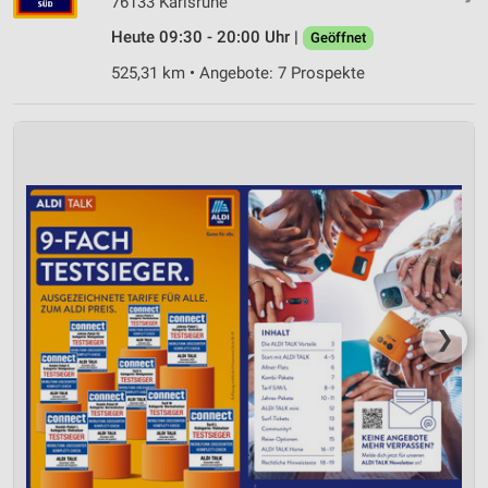
76133 Karlsruhe
Heute 09:30 - 20:00 Uhr |
Geöffnet
Geräte anhand von aktiv angeforderten
Informationen identifizieren
525,31 km • Angebote: 7 Prospekte
Nicht-IAB-Verarbeitungszwecke:
Notwendig
Performance
Funktional
Werbung
❯