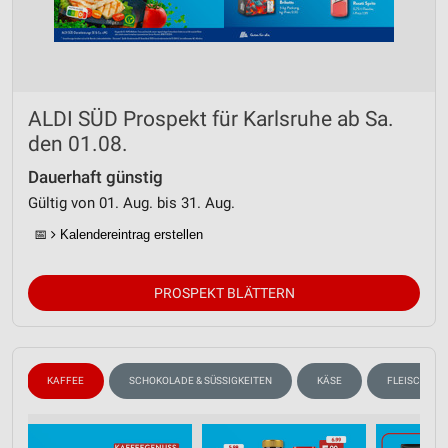
ALDI SÜD Prospekt für Karlsruhe ab Sa.
den 01.08.
Dauerhaft günstig
Gültig von 01. Aug. bis 31. Aug.
📅
Kalendereintrag erstellen
PROSPEKT BLÄTTERN
N
KAFFEE
SCHOKOLADE & SÜSSIGKEITEN
KÄSE
FLEISCH & W