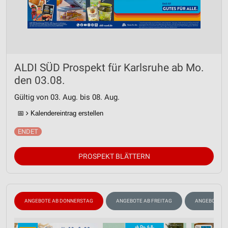
ALDI SÜD Prospekt für Karlsruhe ab Mo.
den 03.08.
Gültig von 03. Aug. bis 08. Aug.
📅
Kalendereintrag erstellen
PROSPEKT BLÄTTERN
ANGEBOTE AB DONNERSTAG
ANGEBOTE AB FREITAG
ANGEBOTE A