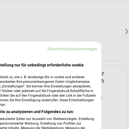
❯
Datenschutzbestimmungen
tellung nur für unbedingt erforderliche cookie
ALDI SÜD Prospekt für
erät zu, wie z. B. eindeutige IDs in cookie und anderen
Düsseldorf ab Mo. den
verarbeiten Ihre personenbezogenen Daten möglicherweise
„Einstellungen“. Sie können Ihre Einstellungen akzeptieren,
10.08.
 klicken oder jederzeit auf die Fingerabdruck-Schaltfläche in
klicken Sie auf den Fingerabdruck oder den Link in der Fußzeile
Gültig von 10. Aug. bis 15. Aug.
önnen Sie Ihre Einwilligung widerrufen. Diese Entscheidungen
ten.
📅
Kalendereintrag erstellen
ite zu analysieren und Folgendes zu tun:
reduzierter Daten zur Auswahl von Werbeanzeigen. Erstellung
❯
PROSPEKT BLÄTTERN
ersonalisierter Werbung. Erstellung von Profilen zur
ierter Inhalte. Messung der Werbeleistung. Messung der