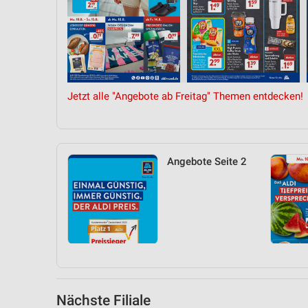
Messung der Performance von Inhalten
Analyse von Zielgruppen durch Statistiken oder Kombinationen 
Quellen
Entwicklung und Verbesserung der Angebote
Jetzt alle "Angebote ab Freitag" Themen entdecken!
Verwendung reduzierter Daten zur Auswahl von Inhalten
IAB-Besonderheiten:
Verwendung genauer Standortdaten
Angebote Seite 2
Geräte anhand von aktiv angeforderten Informationen identifizie
Nicht-IAB-Verarbeitungszwecke:
Notwendig
Performance
Funktional
Nächste Filiale
Werbung