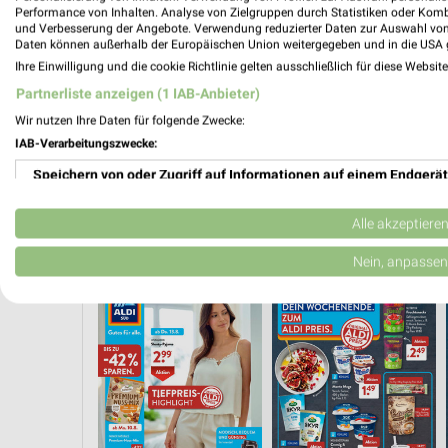
Performance von Inhalten. Analyse von Zielgruppen durch Statistiken oder Kom
und Verbesserung der Angebote. Verwendung reduzierter Daten zur Auswahl von
Daten können außerhalb der Europäischen Union weitergegeben und in die USA 
Ihre Einwilligung und die cookie Richtlinie gelten ausschließlich für diese Websit
Partnerliste anzeigen (1 IAB-Anbieter)
Wir nutzen Ihre Daten für folgende Zwecke:
IAB-Verarbeitungszwecke:
Speichern von oder Zugriff auf Informationen auf einem Endgerät
Verwendung reduzierter Daten zur Auswahl von Werbeanzeigen
Alle akzeptiere
ANGEBOTE AB FREITAG
ANGEBOTE AB DONNERSTAG
Erstellung von Profilen für personalisierte Werbung
Nein, anpassen
Verwendung von Profilen zur Auswahl personalisierter Werbung
Erstellung von Profilen zur Personalisierung von Inhalten
Verwendung von Profilen zur Auswahl personalisierter Inhalte
Messung der Werbeleistung