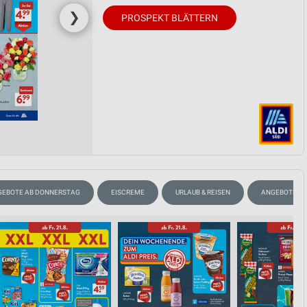
❯
PROSPEKT BLÄTTERN
GEBOTE AB DONNERSTAG
EISCREME
URLAUB & REISEN
ANGEBOTE A