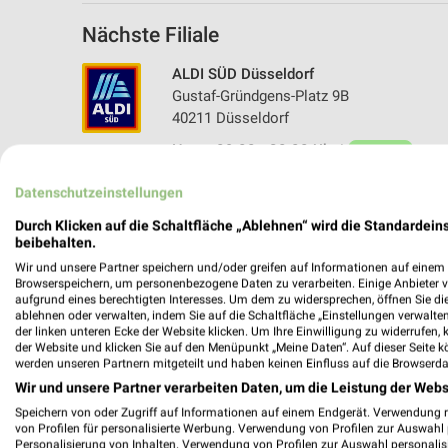
Nächste Filiale
ALDI SÜD Düsseldorf
Gustaf-Gründgens-Platz 9B
40211 Düsseldorf
Heute 09:00 - 20:00 Uhr |
Geöffnet
476,57 km • Angebote: 6 Prospekte
Datenschutzeinstellungen
Durch Klicken auf die Schaltfläche „Ablehnen“ wird die Standardeins
beibehalten.
Wir und unsere Partner speichern und/oder greifen auf Informationen auf einem G
Browserspeichern, um personenbezogene Daten zu verarbeiten. Einige Anbieter 
aufgrund eines berechtigten Interesses. Um dem zu widersprechen, öffnen Sie die 
ablehnen oder verwalten, indem Sie auf die Schaltfläche „Einstellungen verwalten“
der linken unteren Ecke der Website klicken. Um Ihre Einwilligung zu widerrufen, 
der Website und klicken Sie auf den Menüpunkt „Meine Daten“. Auf dieser Seite k
werden unseren Partnern mitgeteilt und haben keinen Einfluss auf die Browserda
Wir und unsere Partner verarbeiten Daten, um die Leistung der Webs
Speichern von oder Zugriff auf Informationen auf einem Endgerät. Verwendung 
von Profilen für personalisierte Werbung. Verwendung von Profilen zur Auswahl p
Personalisierung von Inhalten. Verwendung von Profilen zur Auswahl personalis