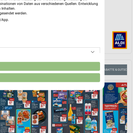
binationen von Daten aus verschiedenen Quellen. Entwicklung
 Inhalten.
gesendet werden.
e/App.
n
ANGEBOTE AB MONTAG
FLEISCH & WURST
AKTIONEN, RABATTE & GUTSCHEI