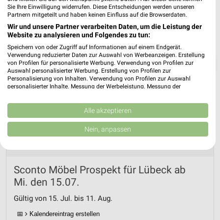
Sie Ihre Einwilligung widerrufen. Diese Entscheidungen werden unseren
Partnern mitgeteilt und haben keinen Einfluss auf die Browserdaten.
Wir und unsere Partner verarbeiten Daten, um die Leistung der
Website zu analysieren und Folgendes zu tun:
Speichern von oder Zugriff auf Informationen auf einem Endgerät.
Verwendung reduzierter Daten zur Auswahl von Werbeanzeigen. Erstellung
❯
von Profilen für personalisierte Werbung. Verwendung von Profilen zur
Auswahl personalisierter Werbung. Erstellung von Profilen zur
Personalisierung von Inhalten. Verwendung von Profilen zur Auswahl
personalisierter Inhalte. Messung der Werbeleistung. Messung der
Performance von Inhalten. Analyse von Zielgruppen durch Statistiken oder
Kombinationen von Daten aus verschiedenen Quellen. Entwicklung und
Verbesserung der Angebote. Verwendung reduzierter Daten zur Auswahl
Alle akzeptieren
von Inhalten.
Daten können außerhalb der Europäischen Union weitergegeben und in die
Nein, anpassen
USA gesendet werden.
Ihre Einwilligung und die cookie Richtlinie gelten ausschließlich für diese
Website/App.
Partnerliste anzeigen (1 IAB-Anbieter)
Sconto Möbel Prospekt für Lübeck ab
Wir nutzen Ihre Daten für folgende Zwecke:
Mi. den 15.07.
IAB-Verarbeitungszwecke:
Gültig von 15. Jul. bis 11. Aug.
Speichern von oder Zugriff auf Informationen
auf einem Endgerät
📅
Kalendereintrag erstellen