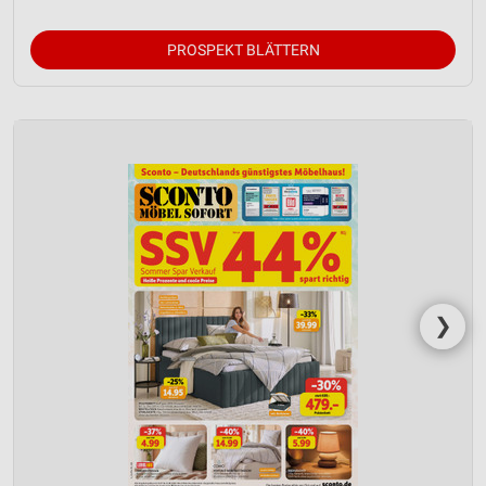
Verwendung reduzierter Daten zur Auswahl von
Werbeanzeigen
PROSPEKT BLÄTTERN
Erstellung von Profilen für personalisierte
Werbung
Verwendung von Profilen zur Auswahl
personalisierter Werbung
Erstellung von Profilen zur Personalisierung
von Inhalten
Verwendung von Profilen zur Auswahl
personalisierter Inhalte
❯
Messung der Werbeleistung
Messung der Performance von Inhalten
Analyse von Zielgruppen durch Statistiken oder
Kombinationen von Daten aus verschiedenen
Quellen