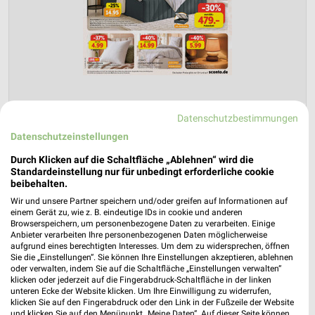
Datenschutzbestimmungen
Sconto Möbel Prospekt für Magdeburg
Datenschutzeinstellungen
ab Mi. den 15.07.
Durch Klicken auf die Schaltfläche „Ablehnen“ wird die
Gültig von 15. Jul. bis 11. Aug.
Standardeinstellung nur für unbedingt erforderliche cookie
beibehalten.
📅
Kalendereintrag erstellen
Wir und unsere Partner speichern und/oder greifen auf Informationen auf
einem Gerät zu, wie z. B. eindeutige IDs in cookie und anderen
Browserspeichern, um personenbezogene Daten zu verarbeiten. Einige
PROSPEKT BLÄTTERN
Anbieter verarbeiten Ihre personenbezogenen Daten möglicherweise
aufgrund eines berechtigten Interesses. Um dem zu widersprechen, öffnen
Sie die „Einstellungen“. Sie können Ihre Einstellungen akzeptieren, ablehnen
oder verwalten, indem Sie auf die Schaltfläche „Einstellungen verwalten“
klicken oder jederzeit auf die Fingerabdruck-Schaltfläche in der linken
unteren Ecke der Website klicken. Um Ihre Einwilligung zu widerrufen,
klicken Sie auf den Fingerabdruck oder den Link in der Fußzeile der Website
und klicken Sie auf den Menüpunkt „Meine Daten“. Auf dieser Seite können