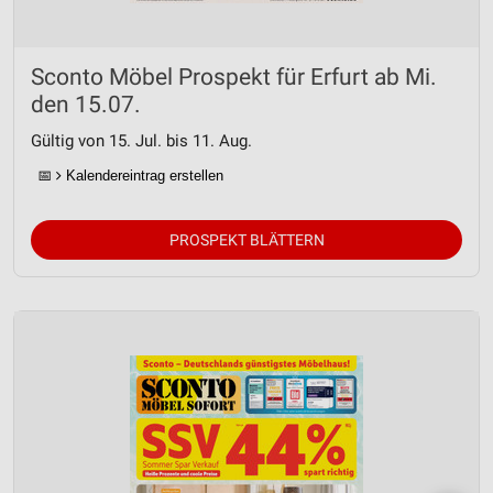
Entwicklung und Verbesserung der Angebote
Sconto Möbel Prospekt für Erfurt ab Mi.
Verwendung reduzierter Daten zur Auswahl von
Inhalten
den 15.07.
IAB-Besonderheiten:
Gültig von 15. Jul. bis 11. Aug.
Verwendung genauer Standortdaten
📅
Kalendereintrag erstellen
Geräte anhand von aktiv angeforderten
Informationen identifizieren
PROSPEKT BLÄTTERN
Nicht-IAB-Verarbeitungszwecke:
Notwendig
Performance
Funktional
Werbung