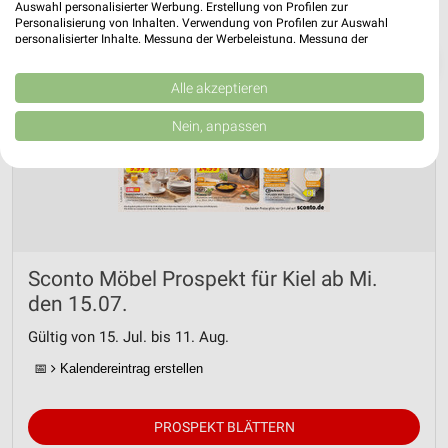
Auswahl personalisierter Werbung. Erstellung von Profilen zur
Personalisierung von Inhalten. Verwendung von Profilen zur Auswahl
personalisierter Inhalte. Messung der Werbeleistung. Messung der
Performance von Inhalten. Analyse von Zielgruppen durch Statistiken oder
❯
Kombinationen von Daten aus verschiedenen Quellen. Entwicklung und
Verbesserung der Angebote. Verwendung reduzierter Daten zur Auswahl
Alle akzeptieren
von Inhalten.
Daten können außerhalb der Europäischen Union weitergegeben und in die
Nein, anpassen
USA gesendet werden.
Ihre Einwilligung und die cookie Richtlinie gelten ausschließlich für diese
Website/App.
Partnerliste anzeigen (1 IAB-Anbieter)
Wir nutzen Ihre Daten für folgende Zwecke:
IAB-Verarbeitungszwecke:
Sconto Möbel Prospekt für Kiel ab Mi.
Speichern von oder Zugriff auf Informationen
auf einem Endgerät
den 15.07.
Gültig von 15. Jul. bis 11. Aug.
Verwendung reduzierter Daten zur Auswahl von
Werbeanzeigen
📅
Kalendereintrag erstellen
Erstellung von Profilen für personalisierte
Werbung
PROSPEKT BLÄTTERN