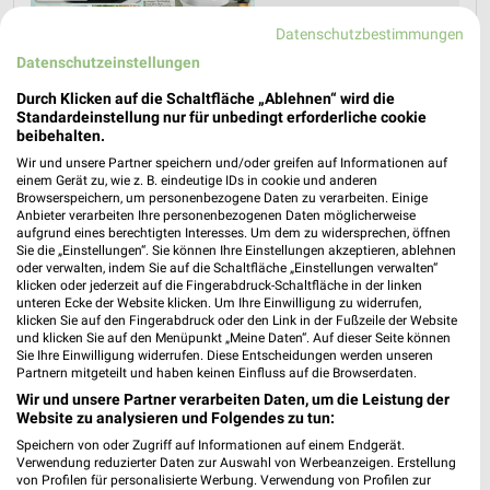
Datenschutzbestimmungen
Datenschutzeinstellungen
Durch Klicken auf die Schaltfläche „Ablehnen“ wird die
Standardeinstellung nur für unbedingt erforderliche cookie
beibehalten.
Wir und unsere Partner speichern und/oder greifen auf Informationen auf
einem Gerät zu, wie z. B. eindeutige IDs in cookie und anderen
Browserspeichern, um personenbezogene Daten zu verarbeiten. Einige
Anbieter verarbeiten Ihre personenbezogenen Daten möglicherweise
aufgrund eines berechtigten Interesses. Um dem zu widersprechen, öffnen
Sie die „Einstellungen“. Sie können Ihre Einstellungen akzeptieren, ablehnen
oder verwalten, indem Sie auf die Schaltfläche „Einstellungen verwalten“
Jetzt alle "Töpfe & Pfannen" Themen entdecken!
klicken oder jederzeit auf die Fingerabdruck-Schaltfläche in der linken
unteren Ecke der Website klicken. Um Ihre Einwilligung zu widerrufen,
klicken Sie auf den Fingerabdruck oder den Link in der Fußzeile der Website
und klicken Sie auf den Menüpunkt „Meine Daten“. Auf dieser Seite können
Sie Ihre Einwilligung widerrufen. Diese Entscheidungen werden unseren
Partnern mitgeteilt und haben keinen Einfluss auf die Browserdaten.
Wir und unsere Partner verarbeiten Daten, um die Leistung der
Website zu analysieren und Folgendes zu tun:
Speichern von oder Zugriff auf Informationen auf einem Endgerät.
Verwendung reduzierter Daten zur Auswahl von Werbeanzeigen. Erstellung
von Profilen für personalisierte Werbung. Verwendung von Profilen zur