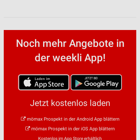
Noch mehr Angebote in
der weekli App!
Jetzt kostenlos laden
mömax Prospekt in der Android App blättern
mömax Prospekt in der iOS App blättern
Kostenlos im App Store erhältlich