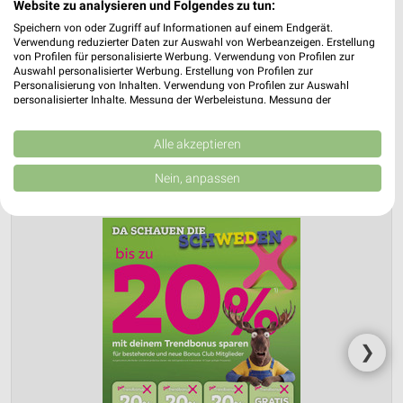
Website zu analysieren und Folgendes zu tun:
Gültig von 03. Aug. bis 09. Aug.
Speichern von oder Zugriff auf Informationen auf einem Endgerät.
Verwendung reduzierter Daten zur Auswahl von Werbeanzeigen. Erstellung
📅
Kalendereintrag erstellen
von Profilen für personalisierte Werbung. Verwendung von Profilen zur
Auswahl personalisierter Werbung. Erstellung von Profilen zur
Personalisierung von Inhalten. Verwendung von Profilen zur Auswahl
personalisierter Inhalte. Messung der Werbeleistung. Messung der
Performance von Inhalten. Analyse von Zielgruppen durch Statistiken oder
PROSPEKT BLÄTTERN
Kombinationen von Daten aus verschiedenen Quellen. Entwicklung und
Verbesserung der Angebote. Verwendung reduzierter Daten zur Auswahl
Alle akzeptieren
von Inhalten.
Daten können außerhalb der Europäischen Union weitergegeben und in die
Nein, anpassen
USA gesendet werden.
Ihre Einwilligung und die cookie Richtlinie gelten ausschließlich für diese
Website/App.
Partnerliste anzeigen (1 IAB-Anbieter)
Wir nutzen Ihre Daten für folgende Zwecke:
IAB-Verarbeitungszwecke:
Speichern von oder Zugriff auf Informationen
auf einem Endgerät
❯
Verwendung reduzierter Daten zur Auswahl von
Werbeanzeigen