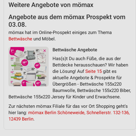
Verwendung reduzierter Daten zur Auswahl von
Weitere Angebote von mömax
Inhalten
Angebote aus dem mömax Prospekt vom
IAB-Besonderheiten:
03.08.
Verwendung genauer Standortdaten
mömax hat im Online-Prospekt einiges zum Thema
Geräte anhand von aktiv angeforderten
Bettwäsche
und Möbel.
Informationen identifizieren
Bettwäsche Angebote
Nicht-IAB-Verarbeitungszwecke:
Has(s)t Du auch Füße, die aus der
Notwendig
Bettdecke herausschauen? Wir haben
die Lösung! Auf
Seite 15
gibt es
Performance
aktuelle Angebote & Prospekte für
Übergrößen - Bettwäsche 155x220
Funktional
Baumwolle, Bettwäsche 155x220 Biber,
Bettwäsche 155x220 Jersey für Kinder und Erwachsene.
Werbung
Zur nächsten mömax Filiale für das vor Ort Shopping geht's
hier lang:
mömax Berlin Schöneweide, Schnellerstr. 132-136,
12439 Berlin
.