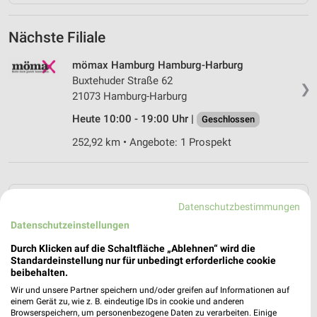
Nächste Filiale
mömax Hamburg Hamburg-Harburg
Buxtehuder Straße 62
❯
21073 Hamburg-Harburg
Heute 10:00 - 19:00 Uhr |
Geschlossen
252,92 km • Angebote: 1 Prospekt
Angebote-Kalender für mömax in
Datenschutzbestimmungen
Hamburg und Umgebung
Datenschutzeinstellungen
Durch Klicken auf die Schaltfläche „Ablehnen“ wird die
Aug.
Standardeinstellung nur für unbedingt erforderliche cookie
beibehalten.
03
Mo
04
Di
05
Mi
06
Do
07
Fr
08
S
Wir und unsere Partner speichern und/oder greifen auf Informationen auf
mömax - Trendbonus
einem Gerät zu, wie z. B. eindeutige IDs in cookie und anderen
Browserspeichern, um personenbezogene Daten zu verarbeiten. Einige