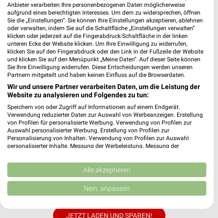
Anbieter verarbeiten Ihre personenbezogenen Daten möglicherweise
aufgrund eines berechtigten Interesses. Um dem zu widersprechen, öffnen
Sie die „Einstellungen“. Sie können Ihre Einstellungen akzeptieren, ablehnen
oder verwalten, indem Sie auf die Schaltfläche „Einstellungen verwalten“
klicken oder jederzeit auf die Fingerabdruck-Schaltfläche in der linken
unteren Ecke der Website klicken. Um Ihre Einwilligung zu widerrufen,
MEHR PROSPEKTE
klicken Sie auf den Fingerabdruck oder den Link in der Fußzeile der Website
und klicken Sie auf den Menüpunkt „Meine Daten“. Auf dieser Seite können
Sie Ihre Einwilligung widerrufen. Diese Entscheidungen werden unseren
Partnern mitgeteilt und haben keinen Einfluss auf die Browserdaten.
Wir und unsere Partner verarbeiten Daten, um die Leistung der
Website zu analysieren und Folgendes zu tun:
Speichern von oder Zugriff auf Informationen auf einem Endgerät.
weekli - Prospekte & Angebote App
Verwendung reduzierter Daten zur Auswahl von Werbeanzeigen. Erstellung
von Profilen für personalisierte Werbung. Verwendung von Profilen zur
Alle mömax Angebote immer griffbereit – mit der kostenlosen
Auswahl personalisierter Werbung. Erstellung von Profilen zur
Personalisierung von Inhalten. Verwendung von Profilen zur Auswahl
weekli App für iOS & Android.
personalisierter Inhalte. Messung der Werbeleistung. Messung der
Performance von Inhalten. Analyse von Zielgruppen durch Statistiken oder
✔
Standortgenaue Angebote
Kombinationen von Daten aus verschiedenen Quellen. Entwicklung und
Verbesserung der Angebote. Verwendung reduzierter Daten zur Auswahl
Alle akzeptieren
✔
Folge deinem Lieblingshändler
von Inhalten.
✔
Push-Benachrichtigungen bei neuen Prospekten
Daten können außerhalb der Europäischen Union weitergegeben und in die
Nein, anpassen
✔
Einkaufsliste - Einkauf stressfrei planen
USA gesendet werden.
Ihre Einwilligung und die cookie Richtlinie gelten ausschließlich für diese
Website/App.
JETZT LADEN UND SPAREN!