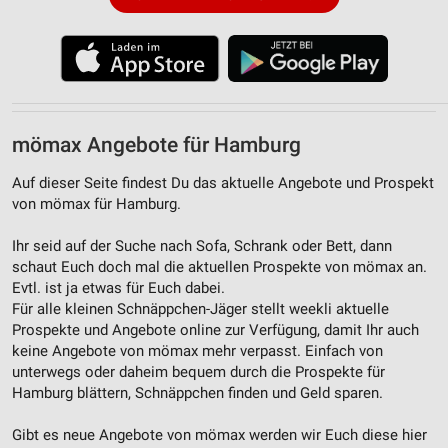
Partnerliste anzeigen (1 IAB-Anbieter)
Wir nutzen Ihre Daten für folgende Zwecke:
IAB-Verarbeitungszwecke:
Speichern von oder Zugriff auf Informationen
auf einem Endgerät
mömax Angebote für Hamburg
Verwendung reduzierter Daten zur Auswahl von
Werbeanzeigen
Auf dieser Seite findest Du das aktuelle Angebote und Prospekt
von mömax für Hamburg.
Erstellung von Profilen für personalisierte
Werbung
Ihr seid auf der Suche nach Sofa, Schrank oder Bett, dann
schaut Euch doch mal die aktuellen Prospekte von mömax an.
Verwendung von Profilen zur Auswahl
personalisierter Werbung
Evtl. ist ja etwas für Euch dabei.
Für alle kleinen Schnäppchen-Jäger stellt weekli aktuelle
Erstellung von Profilen zur Personalisierung
Prospekte und Angebote online zur Verfügung, damit Ihr auch
von Inhalten
keine Angebote von mömax mehr verpasst. Einfach von
unterwegs oder daheim bequem durch die Prospekte für
Verwendung von Profilen zur Auswahl
Hamburg blättern, Schnäppchen finden und Geld sparen.
personalisierter Inhalte
Gibt es neue Angebote von mömax werden wir Euch diese hier
Messung der Werbeleistung