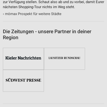
zur Verfügung stellen. Schaut also ab und zu vorbei, damit Eurer
nächsten Shopping-Tour nichts im Weg steht.
Messung der Performance von Inhalten
›
mömax Prospekt für weitere Städte
Analyse von Zielgruppen durch Statistiken oder
Kombinationen von Daten aus verschiedenen
Quellen
Die Zeitungen - unsere Partner in deiner
Entwicklung und Verbesserung der Angebote
Region
Verwendung reduzierter Daten zur Auswahl von
Inhalten
IAB-Besonderheiten:
Verwendung genauer Standortdaten
Geräte anhand von aktiv angeforderten
Informationen identifizieren
Nicht-IAB-Verarbeitungszwecke:
Notwendig
Performance