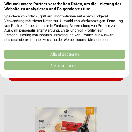
Wir und unsere Partner verarbeiten Daten, um die Leistung der
Website zu analysieren und Folgendes zu tun:
Speichern von oder Zugriff auf Informationen auf einem Endgerät.
Verwendung reduzierter Daten zur Auswahl von Werbeanzeigen. Erstellung
von Profilen für personalisierte Werbung. Verwendung von Profilen zur
Auswahl personalisierter Werbung. Erstellung von Profilen zur
GALERIA Markthalle Prospekt für
Personalisierung von Inhalten. Verwendung von Profilen zur Auswahl
Düsseldorf ab Mo. den 17.08.
personalisierter Inhalte. Messung der Werbeleistung. Messung der
Performance von Inhalten. Analyse von Zielgruppen durch Statistiken oder
Gültig von 17. Aug. bis 30. Aug.
Kombinationen von Daten aus verschiedenen Quellen. Entwicklung und
Verbesserung der Angebote. Verwendung reduzierter Daten zur Auswahl
Alle akzeptieren
von Inhalten.
📅
Kalendereintrag erstellen
Daten können außerhalb der Europäischen Union weitergegeben und in die
Nein, anpassen
USA gesendet werden.
Ihre Einwilligung und die cookie Richtlinie gelten ausschließlich für diese
PROSPEKT BLÄTTERN
Website/App.
Partnerliste anzeigen (1 IAB-Anbieter)
Wir nutzen Ihre Daten für folgende Zwecke:
IAB-Verarbeitungszwecke:
Speichern von oder Zugriff auf Informationen
auf einem Endgerät
Verwendung reduzierter Daten zur Auswahl von