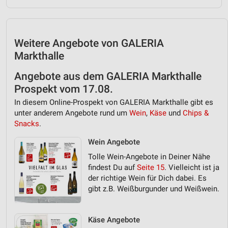
Verwendung reduzierter Daten zur Auswahl von
Inhalten
IAB-Besonderheiten:
Weitere Angebote von GALERIA
Markthalle
Verwendung genauer Standortdaten
Angebote aus dem GALERIA Markthalle
Geräte anhand von aktiv angeforderten
Informationen identifizieren
Prospekt vom 17.08.
Nicht-IAB-Verarbeitungszwecke:
In diesem Online-Prospekt von GALERIA Markthalle gibt es
unter anderem Angebote rund um
Wein
,
Käse
und
Chips &
Notwendig
Snacks
.
Performance
Wein Angebote
Tolle Wein-Angebote in Deiner Nähe
Funktional
findest Du auf
Seite 15
. Vielleicht ist ja
der richtige Wein für Dich dabei. Es
Werbung
gibt z.B. Weißburgunder und Weißwein.
Käse Angebote