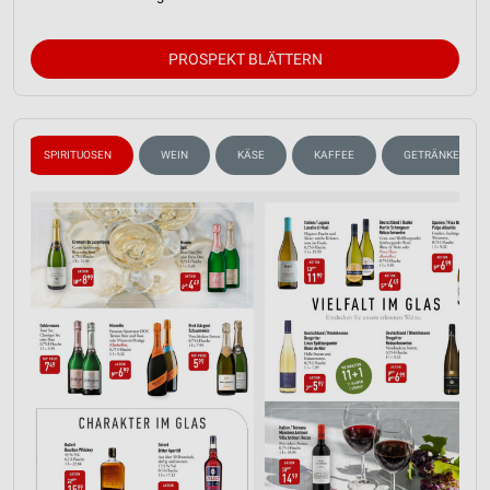
PROSPEKT BLÄTTERN
SPIRITUOSEN
WEIN
KÄSE
KAFFEE
GETRÄNKE