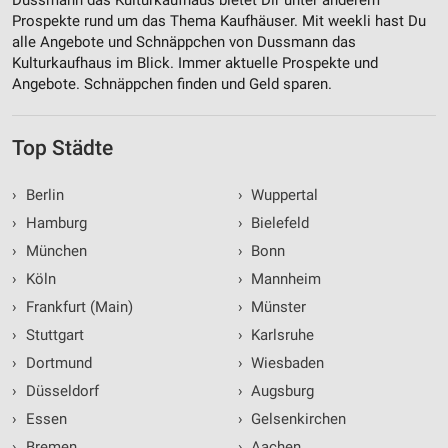
Erstellung von Profilen zur Personalisierung
Prospekte rund um das Thema Kaufhäuser. Mit weekli hast Du
von Inhalten
alle Angebote und Schnäppchen von Dussmann das
Kulturkaufhaus im Blick. Immer aktuelle Prospekte und
Verwendung von Profilen zur Auswahl
personalisierter Inhalte
Angebote. Schnäppchen finden und Geld sparen.
Messung der Werbeleistung
Top Städte
Messung der Performance von Inhalten
›
Berlin
›
Wuppertal
Analyse von Zielgruppen durch Statistiken oder
›
Hamburg
›
Bielefeld
Kombinationen von Daten aus verschiedenen
Quellen
›
München
›
Bonn
›
Köln
›
Mannheim
Entwicklung und Verbesserung der Angebote
›
Frankfurt (Main)
›
Münster
Verwendung reduzierter Daten zur Auswahl von
›
Stuttgart
›
Karlsruhe
Inhalten
›
Dortmund
›
Wiesbaden
IAB-Besonderheiten:
›
Düsseldorf
›
Augsburg
Verwendung genauer Standortdaten
›
Essen
›
Gelsenkirchen
Geräte anhand von aktiv angeforderten
›
Bremen
›
Aachen