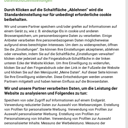
Datenschutzeinstellungen
Durch Klicken auf die Schaltfläche „Ablehnen“ wird die
Standardeinstellung nur für unbedingt erforderliche cookie
beibehalten.
Wir und unsere Partner speichern und/oder greifen auf Informationen auf
einem Gerät zu, wie z. B. eindeutige IDs in cookie und anderen
Browserspeichern, um personenbezogene Daten zu verarbeiten. Einige
Anbieter verarbeiten Ihre personenbezogenen Daten möglicherweise
aufgrund eines berechtigten Interesses. Um dem zu widersprechen, öffnen
Sie die „Einstellungen“. Sie können Ihre Einstellungen akzeptieren, ablehnen
oder verwalten, indem Sie auf die Schaltfläche „Einstellungen verwalten“
klicken oder jederzeit auf die Fingerabdruck-Schaltfläche in der linken
unteren Ecke der Website klicken. Um Ihre Einwilligung zu widerrufen,
0,7 km
0,7 km
klicken Sie auf den Fingerabdruck oder den Link in der Fußzeile der Website
und klicken Sie auf den Menüpunkt „Meine Daten“. Auf dieser Seite können
Back to School
Angebote ab 05.08.
Sie Ihre Einwilligung widerrufen. Diese Entscheidungen werden unseren
Gültig bis Mi. 30.09.
Gültig bis Di. 18.08.
Partnern mitgeteilt und haben keinen Einfluss auf die Browserdaten.
Wir und unsere Partner verarbeiten Daten, um die Leistung der
GALERIA Markthalle
Website zu analysieren und Folgendes zu tun:
Speichern von oder Zugriff auf Informationen auf einem Endgerät.
Verwendung reduzierter Daten zur Auswahl von Werbeanzeigen. Erstellung
von Profilen für personalisierte Werbung. Verwendung von Profilen zur
Auswahl personalisierter Werbung. Erstellung von Profilen zur
Personalisierung von Inhalten. Verwendung von Profilen zur Auswahl
personalisierter Inhalte. Messung der Werbeleistung. Messung der
Performance von Inhalten. Analyse von Zielgruppen durch Statistiken oder