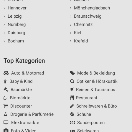
Informationen identifizieren
›
Hannover
›
Mönchengladbach
Nicht-IAB-Verarbeitungszwecke:
›
Leipzig
›
Braunschweig
Notwendig
›
Nürnberg
›
Chemnitz
›
Duisburg
›
Kiel
Performance
›
Bochum
›
Krefeld
Funktional
Werbung
Top Kategorien
Auto & Motorrad
Mode & Bekleidung
Baby & Kind
Optiker & Hörakustik
Baumärkte
Reisen & Tourismus
Biomärkte
Restaurant
Discounter
Schreibwaren & Büro
Drogerie & Parfümerie
Schuhe
Elektromärkte
Sonderposten
Foto & Video
Spielwaren