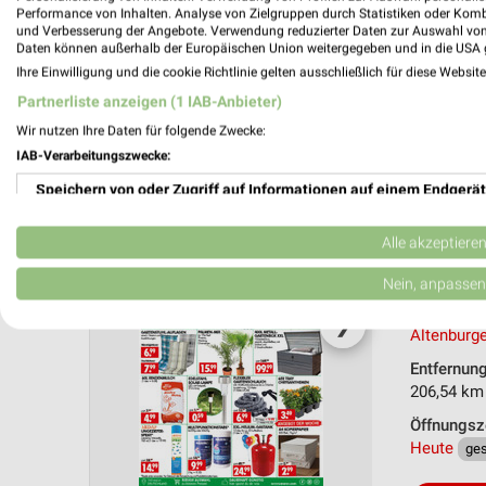
Performance von Inhalten. Analyse von Zielgruppen durch Statistiken oder Kom
PROSP
und Verbesserung der Angebote. Verwendung reduzierter Daten zur Auswahl von
Daten können außerhalb der Europäischen Union weitergegeben und in die USA 
Ihre Einwilligung und die cookie Richtlinie gelten ausschließlich für diese Websit
Partnerliste anzeigen (1 IAB-Anbieter)
Wir nutzen Ihre Daten für folgende Zwecke:
Wreesm
IAB-Verarbeitungszwecke:
10.08.
Speichern von oder Zugriff auf Informationen auf einem Endgerät
Gültig von
Verwendung reduzierter Daten zur Auswahl von Werbeanzeigen
Alle akzeptiere
📅
Kalende
Erstellung von Profilen für personalisierte Werbung
Nein, anpassen
Nächste Fi
Aktionsh
❯
Verwendung von Profilen zur Auswahl personalisierter Werbung
Altenburge
Erstellung von Profilen zur Personalisierung von Inhalten
Entfernun
206,54 km
Verwendung von Profilen zur Auswahl personalisierter Inhalte
Öffnungsz
Heute
ge
Messung der Werbeleistung