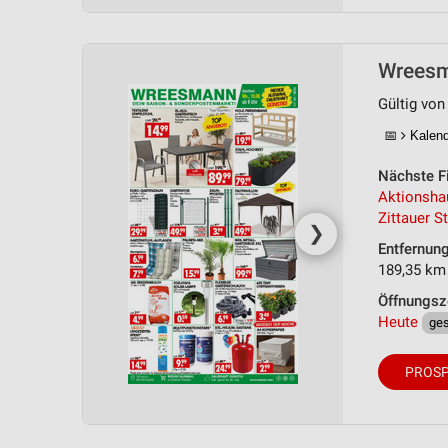
Wreesma
Gültig von
📅
Kalende
Nächste Fi
Aktionsh
Zittauer St
❯
Entfernun
189,35 km
Öffnungsz
Heute
ge
PROSP