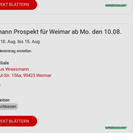
EKT BLÄTTERN
von Daten aus verschiedenen
ann Prospekt für Weimar ab Mo. den 10.08.
 10. Aug. bis 15. Aug.
reintrag erstellen
liale
aus Wreesmann
l-Str. 156a, 99423 Weimar
ren
g
eiten
schlossen
EKT BLÄTTERN