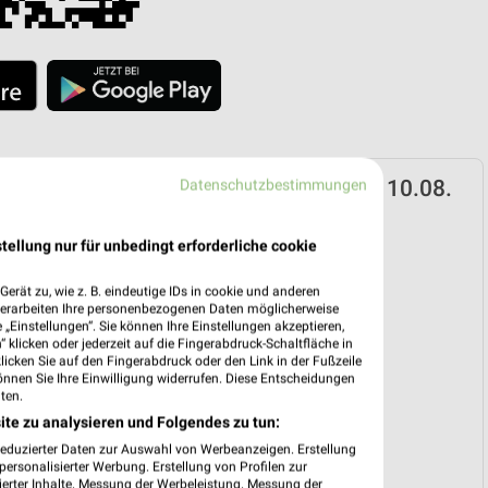
ann Prospekt für Cottbus ab Mo. den 10.08.
Datenschutzbestimmungen
 10. Aug. bis 15. Aug.
tellung nur für unbedingt erforderliche cookie
reintrag erstellen
erät zu, wie z. B. eindeutige IDs in cookie und anderen
liale
verarbeiten Ihre personenbezogenen Daten möglicherweise
aus Wreesmann
„Einstellungen“. Sie können Ihre Einstellungen akzeptieren,
 klicken oder jederzeit auf die Fingerabdruck-Schaltfläche in
str. 6, 03050 Cottbus
klicken Sie auf den Fingerabdruck oder den Link in der Fußzeile
önnen Sie Ihre Einwilligung widerrufen. Diese Entscheidungen
g
ten.
ite zu analysieren und Folgendes zu tun:
eiten
reduzierter Daten zur Auswahl von Werbeanzeigen. Erstellung
schlossen
ersonalisierter Werbung. Erstellung von Profilen zur
ierter Inhalte. Messung der Werbeleistung. Messung der