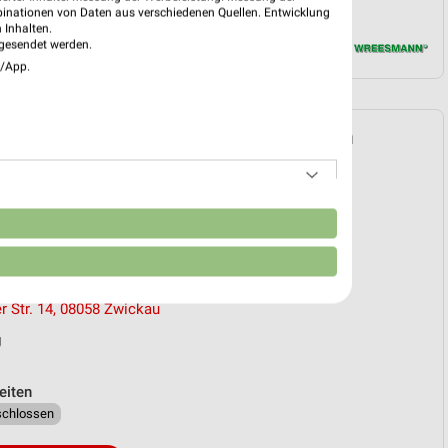
binationen von Daten aus verschiedenen Quellen. Entwicklung
EKT BLÄTTERN
 Inhalten.
gesendet werden.
e/App.
ann Prospekt für Zwickau ab Mo. den
 10. Aug. bis 15. Aug.
n
reintrag erstellen
liale
aus Wreesmann
r Str. 14, 08058 Zwickau
g
eiten
schlossen