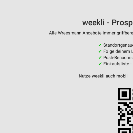
weekli - Pros
Alle Wreesmann Angebote immer griffberei
✔
Standortgenau
✔
Folge deinem L
✔
Push-Benachric
✔
Einkaufsliste -
Nutze weekli auch mobil –