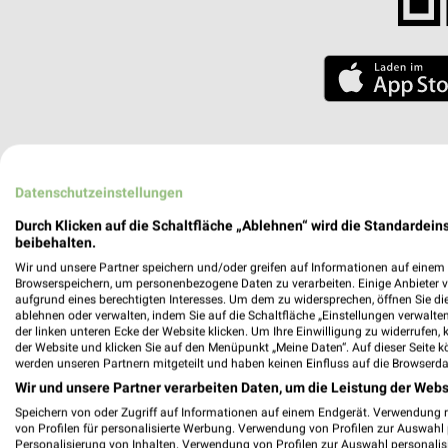
Wreesm
Datenschutzeinstellungen
Gültig von
Durch Klicken auf die Schaltfläche „Ablehnen“ wird die Standardeins
📅
Kalende
beibehalten.
Wir und unsere Partner speichern und/oder greifen auf Informationen auf einem G
Nächste Fi
Browserspeichern, um personenbezogene Daten zu verarbeiten. Einige Anbieter 
Aktionsh
aufgrund eines berechtigten Interesses. Um dem zu widersprechen, öffnen Sie die 
ablehnen oder verwalten, indem Sie auf die Schaltfläche „Einstellungen verwalten“
Hardenberg
❯
der linken unteren Ecke der Website klicken. Um Ihre Einwilligung zu widerrufen, 
der Website und klicken Sie auf den Menüpunkt „Meine Daten“. Auf dieser Seite k
Entfernun
werden unseren Partnern mitgeteilt und haben keinen Einfluss auf die Browserda
108,04 km
Wir und unsere Partner verarbeiten Daten, um die Leistung der Webs
Öffnungsz
Speichern von oder Zugriff auf Informationen auf einem Endgerät. Verwendung 
Heute
ge
von Profilen für personalisierte Werbung. Verwendung von Profilen zur Auswahl p
Personalisierung von Inhalten. Verwendung von Profilen zur Auswahl personalis