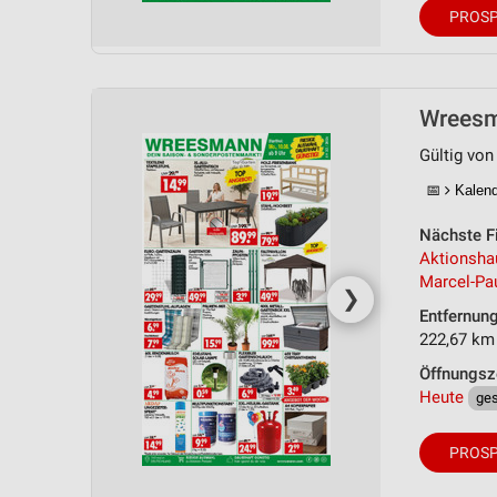
Messung der Performance von Inhalten
PROSP
Analyse von Zielgruppen durch Statistiken oder Kombinationen 
Quellen
Wreesm
Entwicklung und Verbesserung der Angebote
Gültig von
Verwendung reduzierter Daten zur Auswahl von Inhalten
📅
Kalende
IAB-Besonderheiten:
Nächste Fi
Verwendung genauer Standortdaten
Aktionsh
Marcel-Pau
Geräte anhand von aktiv angeforderten Informationen identifizie
❯
Entfernun
Nicht-IAB-Verarbeitungszwecke:
222,67 km
Notwendig
Öffnungsz
Heute
ge
Performance
Funktional
PROSP
Werbung