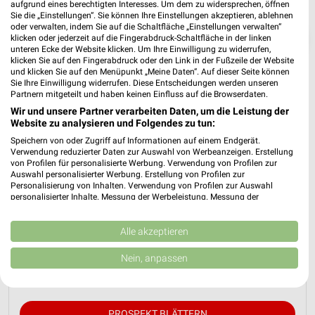
aufgrund eines berechtigten Interesses. Um dem zu widersprechen, öffnen
Sie die „Einstellungen“. Sie können Ihre Einstellungen akzeptieren, ablehnen
oder verwalten, indem Sie auf die Schaltfläche „Einstellungen verwalten“
❯
klicken oder jederzeit auf die Fingerabdruck-Schaltfläche in der linken
unteren Ecke der Website klicken. Um Ihre Einwilligung zu widerrufen,
klicken Sie auf den Fingerabdruck oder den Link in der Fußzeile der Website
und klicken Sie auf den Menüpunkt „Meine Daten“. Auf dieser Seite können
Sie Ihre Einwilligung widerrufen. Diese Entscheidungen werden unseren
Partnern mitgeteilt und haben keinen Einfluss auf die Browserdaten.
Wir und unsere Partner verarbeiten Daten, um die Leistung der
Website zu analysieren und Folgendes zu tun:
Speichern von oder Zugriff auf Informationen auf einem Endgerät.
Verwendung reduzierter Daten zur Auswahl von Werbeanzeigen. Erstellung
von Profilen für personalisierte Werbung. Verwendung von Profilen zur
Auswahl personalisierter Werbung. Erstellung von Profilen zur
Personalisierung von Inhalten. Verwendung von Profilen zur Auswahl
Krümet Sonderpostenmärkte Prospekt
personalisierter Inhalte. Messung der Werbeleistung. Messung der
für Gettorf ab Mo. den 17.08.
Performance von Inhalten. Analyse von Zielgruppen durch Statistiken oder
Kombinationen von Daten aus verschiedenen Quellen. Entwicklung und
Verbesserung der Angebote. Verwendung reduzierter Daten zur Auswahl
Alle akzeptieren
Gültig von 17. Aug. bis 22. Aug.
von Inhalten.
Daten können außerhalb der Europäischen Union weitergegeben und in die
📅
Kalendereintrag erstellen
Nein, anpassen
USA gesendet werden.
Ihre Einwilligung und die cookie Richtlinie gelten ausschließlich für diese
Website/App.
Partnerliste anzeigen (1 IAB-Anbieter)
PROSPEKT BLÄTTERN