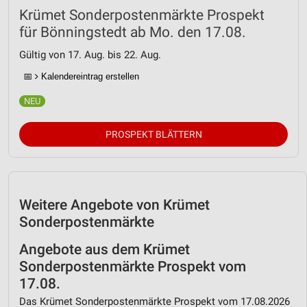
Messung der Performance von Inhalten
Krümet Sonderpostenmärkte Prospekt
für Bönningstedt ab Mo. den 17.08.
Analyse von Zielgruppen durch Statistiken oder
Kombinationen von Daten aus verschiedenen
Gültig von 17. Aug. bis 22. Aug.
Quellen
📅
Kalendereintrag erstellen
Entwicklung und Verbesserung der Angebote
Verwendung reduzierter Daten zur Auswahl von
Inhalten
PROSPEKT BLÄTTERN
IAB-Besonderheiten:
Verwendung genauer Standortdaten
Geräte anhand von aktiv angeforderten
Weitere Angebote von Krümet
Informationen identifizieren
Sonderpostenmärkte
Nicht-IAB-Verarbeitungszwecke:
Angebote aus dem Krümet
Notwendig
Sonderpostenmärkte Prospekt vom
17.08.
Performance
Das Krümet Sonderpostenmärkte Prospekt vom 17.08.2026