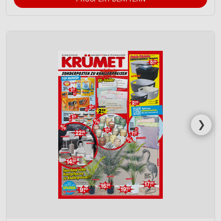
Wir nutzen Ihre Daten für folgende Zwecke:
IAB-Verarbeitungszwecke:
Speichern von oder Zugriff auf Informationen
auf einem Endgerät
Verwendung reduzierter Daten zur Auswahl von
Werbeanzeigen
Erstellung von Profilen für personalisierte
Werbung
Verwendung von Profilen zur Auswahl
❯
personalisierter Werbung
Erstellung von Profilen zur Personalisierung
von Inhalten
Verwendung von Profilen zur Auswahl
personalisierter Inhalte
Messung der Werbeleistung