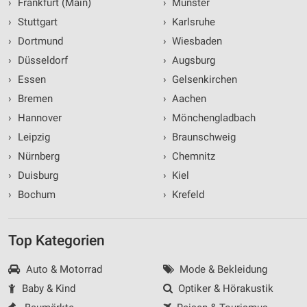
›
Frankfurt (Main)
›
Münster
›
Stuttgart
›
Karlsruhe
›
Dortmund
›
Wiesbaden
›
Düsseldorf
›
Augsburg
›
Essen
›
Gelsenkirchen
›
Bremen
›
Aachen
›
Hannover
›
Mönchengladbach
›
Leipzig
›
Braunschweig
›
Nürnberg
›
Chemnitz
›
Duisburg
›
Kiel
›
Bochum
›
Krefeld
Top Kategorien
Auto & Motorrad
Mode & Bekleidung
Baby & Kind
Optiker & Hörakustik