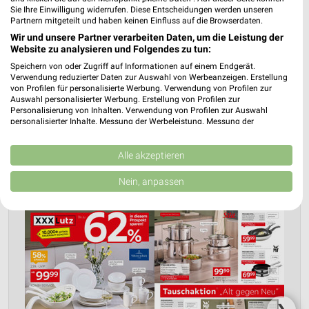
Sie Ihre Einwilligung widerrufen. Diese Entscheidungen werden unseren
Partnern mitgeteilt und haben keinen Einfluss auf die Browserdaten.
Nächste Filiale
Wir und unsere Partner verarbeiten Daten, um die Leistung der
Website zu analysieren und Folgendes zu tun:
XXXLutz Villingen-Schwenningen
Speichern von oder Zugriff auf Informationen auf einem Endgerät.
Verwendung reduzierter Daten zur Auswahl von Werbeanzeigen. Erstellung
Vorderer Eckweg 21
❯
von Profilen für personalisierte Werbung. Verwendung von Profilen zur
78048 Villingen-Schwenningen
Auswahl personalisierter Werbung. Erstellung von Profilen zur
Personalisierung von Inhalten. Verwendung von Profilen zur Auswahl
Heute 10:00 - 19:00 Uhr |
Geöffnet
personalisierter Inhalte. Messung der Werbeleistung. Messung der
Performance von Inhalten. Analyse von Zielgruppen durch Statistiken oder
606,27 km • Angebote: 14 Prospekte
Kombinationen von Daten aus verschiedenen Quellen. Entwicklung und
Verbesserung der Angebote. Verwendung reduzierter Daten zur Auswahl
Alle akzeptieren
von Inhalten.
Daten können außerhalb der Europäischen Union weitergegeben und in die
Nein, anpassen
USA gesendet werden.
Ihre Einwilligung und die cookie Richtlinie gelten ausschließlich für diese
Website/App.
Partnerliste anzeigen (1 IAB-Anbieter)
Wir nutzen Ihre Daten für folgende Zwecke:
IAB-Verarbeitungszwecke:
Speichern von oder Zugriff auf Informationen
auf einem Endgerät