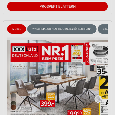
PROSPEKT BLÄTTERN
MÖBEL
WASCHMASCHINEN, TROCKNER & KÜHLSCHRANK
EISCREM