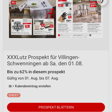
❯
Verwendung reduzierter Daten zur Auswahl von
Werbeanzeigen
Erstellung von Profilen für personalisierte
Werbung
Verwendung von Profilen zur Auswahl
personalisierter Werbung
Erstellung von Profilen zur Personalisierung
von Inhalten
XXXLutz Prospekt für Villingen-
Schwenningen ab Sa. den 01.08.
Verwendung von Profilen zur Auswahl
personalisierter Inhalte
Bis zu 62% in diesem prospekt
Gültig von 01. Aug. bis 07. Aug.
Messung der Werbeleistung
📅
Kalendereintrag erstellen
Messung der Performance von Inhalten
Analyse von Zielgruppen durch Statistiken oder
Kombinationen von Daten aus verschiedenen
PROSPEKT BLÄTTERN
Quellen