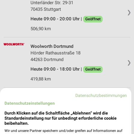
Unterländer Str. 29-31
70435 Stuttgart
❯
Heute 09:00 - 20:00 Uhr |
Geöffnet
506,90 km
Woolworth Dortmund
Hörder Rathausstraße 18
44263 Dortmund
❯
Heute 09:00 - 18:00 Uhr |
Geöffnet
419,88 km
Datenschutzbestimmungen
Woolworth Düsseldorf
Kölner Straße 241-245
Datenschutzeinstellungen
40227 Düsseldorf
❯
Durch Klicken auf die Schaltfläche „Ablehnen“ wird die
Standardeinstellung nur für unbedingt erforderliche cookie
Heute 09:00 - 20:00 Uhr |
Geöffnet
beibehalten.
475,69 km
Wir und unsere Partner speichern und/oder greifen auf Informationen auf