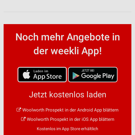
Noch mehr Angebote in
der weekli App!
Jetzt kostenlos laden
Woolworth Prospekt in der Android App blättern
Woolworth Prospekt in der iOS App blättern
Kostenlos im App Store erhältlich