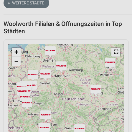
WEITERE STÄDTE
Woolworth Filialen & Öffnungszeiten in Top
Städten
+
⛶
−