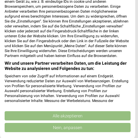
einem Gerät zu, wie z. B. eindeutige IDs in cookie und anderen
Browserspeichern, um personenbezogene Daten zu verarbeiten. Einige
Anbieter verarbeiten Ihre personenbezogenen Daten möglicherweise
Woolworth Essen
aufgrund eines berechtigten Interesses. Um dem zu widersprechen, öffnen
Altenessener Straße 399
Sie die „Einstellungen“. Sie können Ihre Einstellungen akzeptieren, ablehnen
45326 Essen
oder verwalten, indem Sie auf die Schaltfläche „Einstellungen verwalten“
❯
klicken oder jederzeit auf die Fingerabdruck-Schaltfläche in der linken
Heute 09:00 - 20:00 Uhr |
unteren Ecke der Website klicken. Um Ihre Einwilligung zu widerrufen,
Geöffnet
klicken Sie auf den Fingerabdruck oder den Link in der Fußzeile der Website
und klicken Sie auf den Menüpunkt „Meine Daten“. Auf dieser Seite können
452,24 km
Sie Ihre Einwilligung widerrufen. Diese Entscheidungen werden unseren
Partnern mitgeteilt und haben keinen Einfluss auf die Browserdaten.
Wir und unsere Partner verarbeiten Daten, um die Leistung der
Woolworth Bremen
Website zu analysieren und Folgendes zu tun:
Berliner Freiheit 9A
Speichern von oder Zugriff auf Informationen auf einem Endgerät.
28327 Bremen
❯
Verwendung reduzierter Daten zur Auswahl von Werbeanzeigen. Erstellung
von Profilen für personalisierte Werbung. Verwendung von Profilen zur
Heute 08:30 - 20:00 Uhr |
Geöffnet
Auswahl personalisierter Werbung. Erstellung von Profilen zur
Personalisierung von Inhalten. Verwendung von Profilen zur Auswahl
309,57 km
personalisierter Inhalte. Messung der Werbeleistung. Messung der
Performance von Inhalten. Analyse von Zielgruppen durch Statistiken oder
Kombinationen von Daten aus verschiedenen Quellen. Entwicklung und
Verbesserung der Angebote. Verwendung reduzierter Daten zur Auswahl
Alle akzeptieren
Woolworth Hannover
von Inhalten.
Engelbosteler Damm 51-53
Daten können außerhalb der Europäischen Union weitergegeben und in die
Nein, anpassen
30167 Hannover
USA gesendet werden.
❯
Ihre Einwilligung und die cookie Richtlinie gelten ausschließlich für diese