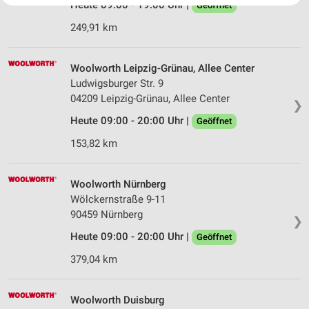
Heute 09:00 - 19:00 Uhr |
Geöffnet
Website/App.
249,91 km
Partnerliste anzeigen (1 IAB-Anbieter)
Wir nutzen Ihre Daten für folgende Zwecke:
IAB-Verarbeitungszwecke:
Woolworth Leipzig-Grünau, Allee Center
Ludwigsburger Str. 9
Speichern von oder Zugriff auf Informationen
auf einem Endgerät
04209 Leipzig-Grünau, Allee Center
❯
Heute 09:00 - 20:00 Uhr |
Geöffnet
Verwendung reduzierter Daten zur Auswahl von
Werbeanzeigen
153,82 km
Erstellung von Profilen für personalisierte
Werbung
Woolworth Nürnberg
Wölckernstraße 9-11
Verwendung von Profilen zur Auswahl
90459 Nürnberg
personalisierter Werbung
❯
Heute 09:00 - 20:00 Uhr |
Geöffnet
Erstellung von Profilen zur Personalisierung
von Inhalten
379,04 km
Verwendung von Profilen zur Auswahl
personalisierter Inhalte
Woolworth Duisburg