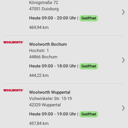
Königstraße 72
Messung der Werbeleistung
47051 Duisburg
❯
Messung der Performance von Inhalten
Heute 09:00 - 20:00 Uhr |
Geöffnet
469,94 km
Analyse von Zielgruppen durch Statistiken oder
Kombinationen von Daten aus verschiedenen
Quellen
Woolworth Bochum
Hochstr. 1
Entwicklung und Verbesserung der Angebote
44866 Bochum
❯
Verwendung reduzierter Daten zur Auswahl von
Heute 09:00 - 18:00 Uhr |
Geöffnet
Inhalten
444,22 km
IAB-Besonderheiten:
Verwendung genauer Standortdaten
Woolworth Wuppertal
Geräte anhand von aktiv angeforderten
Vohwinkeler Str. 15-19
Informationen identifizieren
42329 Wuppertal
❯
Nicht-IAB-Verarbeitungszwecke:
Heute 09:00 - 19:00 Uhr |
Geöffnet
Notwendig
457,84 km