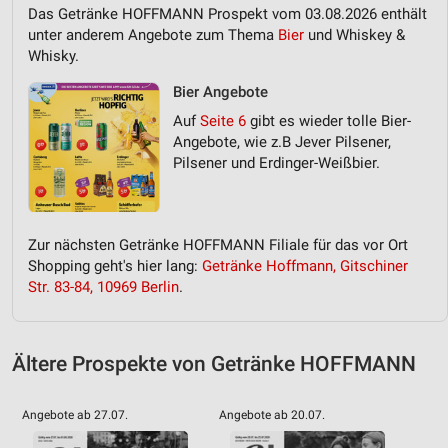
Das Getränke HOFFMANN Prospekt vom 03.08.2026 enthält
Messung der Performance von Inhalten
unter anderem Angebote zum Thema
Bier
und Whiskey &
Whisky.
Analyse von Zielgruppen durch Statistiken oder
Kombinationen von Daten aus verschiedenen
Bier Angebote
Quellen
Auf
Seite 6
gibt es wieder tolle Bier-
Angebote, wie z.B Jever Pilsener,
Entwicklung und Verbesserung der Angebote
Pilsener und Erdinger-Weißbier.
Verwendung reduzierter Daten zur Auswahl von
Inhalten
IAB-Besonderheiten:
Zur nächsten Getränke HOFFMANN Filiale für das vor Ort
Verwendung genauer Standortdaten
Shopping geht's hier lang:
Getränke Hoffmann, Gitschiner
Str. 83-84, 10969 Berlin
.
Geräte anhand von aktiv angeforderten
Informationen identifizieren
Nicht-IAB-Verarbeitungszwecke:
Ältere Prospekte von Getränke HOFFMANN
Notwendig
Angebote ab 27.07.
Angebote ab 20.07.
Performance