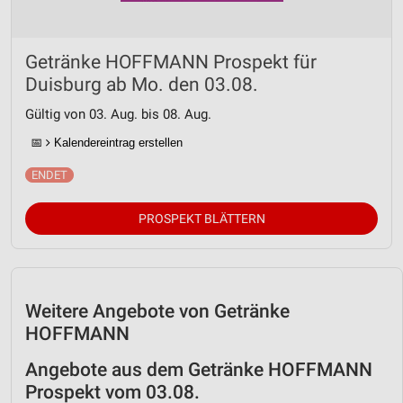
Partnerliste anzeigen (1 IAB-Anbieter)
Wir nutzen Ihre Daten für folgende Zwecke:
IAB-Verarbeitungszwecke:
Getränke HOFFMANN Prospekt für
Speichern von oder Zugriff auf Informationen
Duisburg ab Mo. den 03.08.
auf einem Endgerät
Gültig von 03. Aug. bis 08. Aug.
Verwendung reduzierter Daten zur Auswahl von
Werbeanzeigen
📅
Kalendereintrag erstellen
Erstellung von Profilen für personalisierte
Werbung
PROSPEKT BLÄTTERN
Verwendung von Profilen zur Auswahl
personalisierter Werbung
Erstellung von Profilen zur Personalisierung
von Inhalten
Weitere Angebote von Getränke
HOFFMANN
Verwendung von Profilen zur Auswahl
personalisierter Inhalte
Angebote aus dem Getränke HOFFMANN
Messung der Werbeleistung
Prospekt vom 03.08.