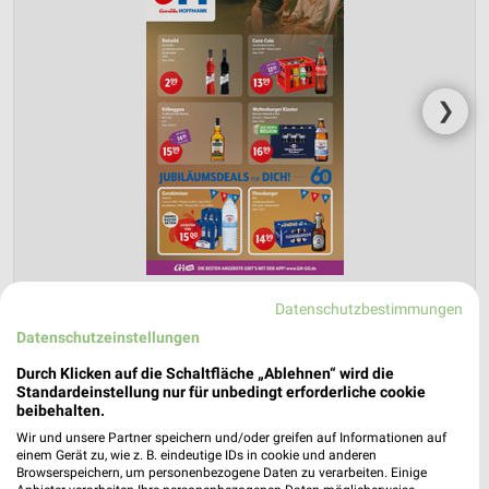
❯
Datenschutzbestimmungen
Datenschutzeinstellungen
Getränke HOFFMANN Prospekt für
Nürnberg ab Mo. den 03.08.
Durch Klicken auf die Schaltfläche „Ablehnen“ wird die
Standardeinstellung nur für unbedingt erforderliche cookie
beibehalten.
Gültig von 03. Aug. bis 08. Aug.
Wir und unsere Partner speichern und/oder greifen auf Informationen auf
📅
Kalendereintrag erstellen
einem Gerät zu, wie z. B. eindeutige IDs in cookie und anderen
Browserspeichern, um personenbezogene Daten zu verarbeiten. Einige