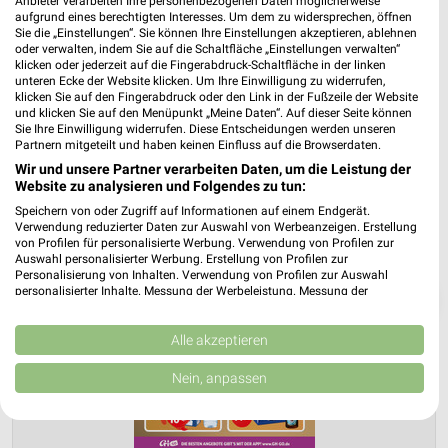
Anbieter verarbeiten Ihre personenbezogenen Daten möglicherweise
aufgrund eines berechtigten Interesses. Um dem zu widersprechen, öffnen
Sie die „Einstellungen“. Sie können Ihre Einstellungen akzeptieren, ablehnen
PROSPEKT BLÄTTERN
oder verwalten, indem Sie auf die Schaltfläche „Einstellungen verwalten“
klicken oder jederzeit auf die Fingerabdruck-Schaltfläche in der linken
unteren Ecke der Website klicken. Um Ihre Einwilligung zu widerrufen,
klicken Sie auf den Fingerabdruck oder den Link in der Fußzeile der Website
und klicken Sie auf den Menüpunkt „Meine Daten“. Auf dieser Seite können
Sie Ihre Einwilligung widerrufen. Diese Entscheidungen werden unseren
Partnern mitgeteilt und haben keinen Einfluss auf die Browserdaten.
Wir und unsere Partner verarbeiten Daten, um die Leistung der
Website zu analysieren und Folgendes zu tun:
Speichern von oder Zugriff auf Informationen auf einem Endgerät.
Verwendung reduzierter Daten zur Auswahl von Werbeanzeigen. Erstellung
von Profilen für personalisierte Werbung. Verwendung von Profilen zur
Auswahl personalisierter Werbung. Erstellung von Profilen zur
Personalisierung von Inhalten. Verwendung von Profilen zur Auswahl
personalisierter Inhalte. Messung der Werbeleistung. Messung der
❯
Performance von Inhalten. Analyse von Zielgruppen durch Statistiken oder
Kombinationen von Daten aus verschiedenen Quellen. Entwicklung und
Verbesserung der Angebote. Verwendung reduzierter Daten zur Auswahl
Alle akzeptieren
von Inhalten.
Daten können außerhalb der Europäischen Union weitergegeben und in die
Nein, anpassen
USA gesendet werden.
Ihre Einwilligung und die cookie Richtlinie gelten ausschließlich für diese
Website/App.