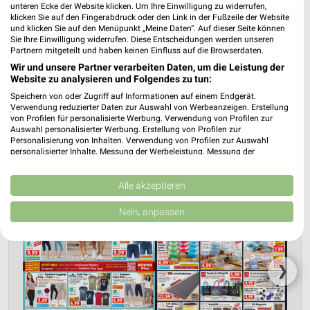
unteren Ecke der Website klicken. Um Ihre Einwilligung zu widerrufen,
klicken Sie auf den Fingerabdruck oder den Link in der Fußzeile der Website
NORMA Hannover
und klicken Sie auf den Menüpunkt „Meine Daten“. Auf dieser Seite können
Sie Ihre Einwilligung widerrufen. Diese Entscheidungen werden unseren
Im Klingenkampe 54
❯
Partnern mitgeteilt und haben keinen Einfluss auf die Browserdaten.
30659 Hannover
Wir und unsere Partner verarbeiten Daten, um die Leistung der
Heute 07:00 - 20:00 Uhr |
Website zu analysieren und Folgendes zu tun:
Geschlossen
Speichern von oder Zugriff auf Informationen auf einem Endgerät.
242,87 km • Angebote: 4 Prospekte
Verwendung reduzierter Daten zur Auswahl von Werbeanzeigen. Erstellung
von Profilen für personalisierte Werbung. Verwendung von Profilen zur
Auswahl personalisierter Werbung. Erstellung von Profilen zur
Personalisierung von Inhalten. Verwendung von Profilen zur Auswahl
personalisierter Inhalte. Messung der Werbeleistung. Messung der
Performance von Inhalten. Analyse von Zielgruppen durch Statistiken oder
Kombinationen von Daten aus verschiedenen Quellen. Entwicklung und
Verbesserung der Angebote. Verwendung reduzierter Daten zur Auswahl
Alle akzeptieren
von Inhalten.
Daten können außerhalb der Europäischen Union weitergegeben und in die
Nein, anpassen
USA gesendet werden.
Ihre Einwilligung und die cookie Richtlinie gelten ausschließlich für diese
Website/App.
Partnerliste anzeigen (1 IAB-Anbieter)
❯
Wir nutzen Ihre Daten für folgende Zwecke:
IAB-Verarbeitungszwecke: