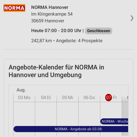
NORMA Hannover
Im Klingenkampe 54
❯
30659 Hannover
Heute 07:00 - 20:00 Uhr |
Geschlossen
242,87 km • Angebote: 4 Prospekte
Angebote-Kalender für NORMA in
Hannover und Umgebung
Aug.
03
Mo
04
Di
05
Mi
06
Do
07
Fr
08
S
NORMA - Angebote ab 03.08.